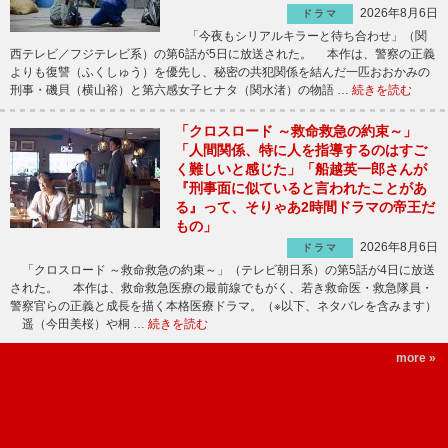
2026年8月6日
ドラマ
「今夜もシリアルキラーと待ち合わせ」（関
西テレビ／フジテレビ系）の第6話が5日に放送された。 本作は、警察の正義
よりも復讐（ふくしゅう）を優先し、秘密の共犯関係を結んだ一匹おおかみの
刑事・磯貝（横山裕）と第六感女子ヒナタ（関水渚）の物語 …
続きを読む
「クロスロード ～救命救急の約束～」
「人間関係、特に人を指導するのはすご
く難しいと感じた」「船越英一郎さんが
『刑事面に似ていると言われたことがあ
る』って、そりゃあ2時間ドラマの帝王だ
もの」
2026年8月6日
ドラマ
「クロスロード ～救命救急の約束～」（テレビ朝日系）の第5話が4日に放送
された。 本作は、救命救急医療の最前線でもがく、若き救命医・救急隊員・
警察官らの正義と成長を描く本格医療ドラマ。（※以下、ネタバレを含みます）
遥（今田美桜）や桐 …
続きを読む
more »