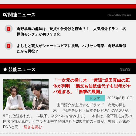
関連ニュース
RELATED NEWS
角野卓造の趣味は、硬貨の仕分けと貯金？！ 人気海外ドラマ「名
探偵モンク」が初ＤＶＤ化
よしもと芸人がシェークスピアに挑戦 ハリセン春菜、角野卓造似
だから男役？
芸能ニュース
NEWS
「一次元の挿し木」“紫陽”堀田真由の正
体が判明 「義父も仙波佳代子も思考がヤ
バ過ぎる」「衝撃の展開」
2026年8月10日
ドラマ
山田涼介が主演するドラマ「一次元の挿し
木」（読売テレビ・日本テレビ系）の第6話が、
9日に放送された。（※以下、ネタバレを含みます） 本作は、松下龍之介氏の
同名小説が原作。ヒマラヤ山中で発掘された200年前の人骨が、失踪した妹の
DNAと完 …
続きを読む