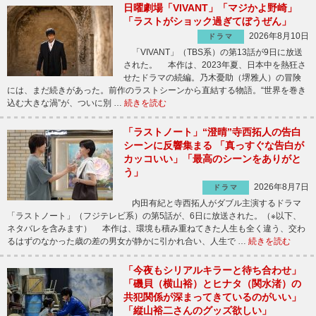
日曜劇場「VIVANT」「マジかよ野崎」
「ラストがショック過ぎてぼうぜん」
2026年8月10日
ドラマ
「VIVANT」（TBS系）の第13話が9日に放送
された。 本作は、2023年夏、日本中を熱狂さ
せたドラマの続編。乃木憂助（堺雅人）の冒険
には、まだ続きがあった。前作のラストシーンから直結する物語。“世界を巻き
込む大きな渦”が、ついに別 …
続きを読む
「ラストノート」“澄晴”寺西拓人の告白
シーンに反響集まる 「真っすぐな告白が
カッコいい」「最高のシーンをありがと
う」
2026年8月7日
ドラマ
内田有紀と寺西拓人がダブル主演するドラマ
「ラストノート」（フジテレビ系）の第5話が、6日に放送された。（※以下、
ネタバレを含みます） 本作は、環境も積み重ねてきた人生も全く違う、交わ
るはずのなかった歳の差の男女が静かに引かれ合い、人生で …
続きを読む
「今夜もシリアルキラーと待ち合わせ」
「磯貝（横山裕）とヒナタ（関水渚）の
共犯関係が深まってきているのがいい」
「縦山裕二さんのグッズ欲しい」