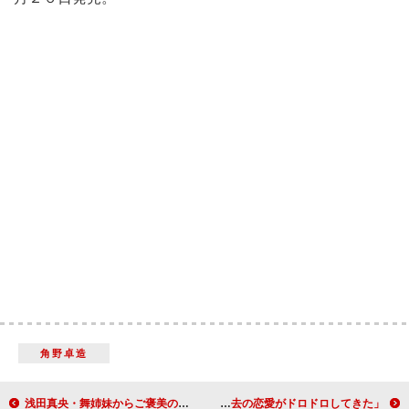
角野卓造
浅田真央・舞姉妹からご褒美のキス 「仲のいい親友みたいな感じ」
演出家・錦織一清、灰皿投げた！？ 「過去の恋愛がドロドロしてきた」