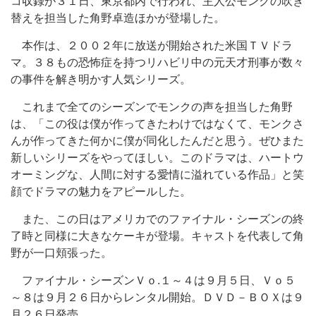
コ収録が３１日、東京都内で行われ、主人公モンクの吹き
替えを担当した角野卓造ほかが登場した。
本作は、２００２年に放送が開始された米国ＴＶドラ
マ。３８もの恐怖症を持つリハビリ中の元天才刑事が数々
の事件を解き明かす人気シリーズ。
これまで全てのシーズンでモンクの声を担当した角野
は、「この役は僕が作ってきたわけではなくて、モンクさ
んが作ってきた何かに僕が同化したんだと思う。ぜひまた
新しいシリーズをやってほしい。このドラマは、ハートウ
オーミングな、人間に対する愛情に溢れている作品」と笑
顔でドラマの魅力をアピールした。
また、この日はアメリカでのファイナル・シーズンの終
了時と同様に大きなケーキが登場。キャストを代表して角
野が一口頬張った。
ファイナル・シーズンＶｏ.１～４は９月５日、Ｖｏ５
～８は９月２６日からレンタル開始。ＤＶＤ－ＢＯＸは９
月２６日発売。