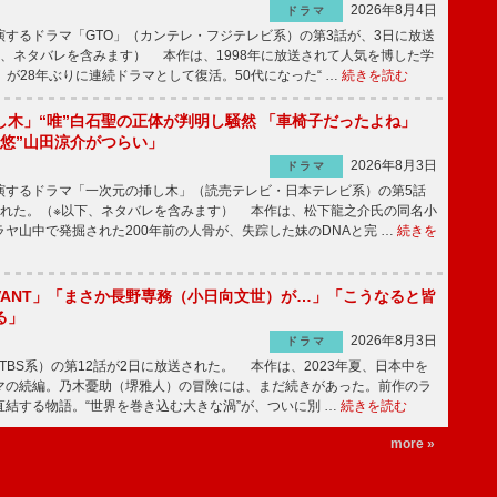
2026年8月4日
ドラマ
するドラマ「GTO」（カンテレ・フジテレビ系）の第3話が、3日に放送
下、ネタバレを含みます） 本作は、1998年に放送されて人気を博した学
」が28年ぶりに連続ドラマとして復活。50代になった“ …
続きを読む
し木」“唯”白石聖の正体が判明し騒然 「車椅子だったよね」
“悠”山田涼介がつらい」
2026年8月3日
ドラマ
するドラマ「一次元の挿し木」（読売テレビ・日本テレビ系）の第5話
された。（※以下、ネタバレを含みます） 本作は、松下龍之介氏の同名小
ヤ山中で発掘された200年前の人骨が、失踪した妹のDNAと完 …
続きを
IVANT」「まさか長野専務（小日向文世）が…」「こうなると皆
る」
2026年8月3日
ドラマ
（TBS系）の第12話が2日に放送された。 本作は、2023年夏、日本中を
マの続編。乃木憂助（堺雅人）の冒険には、まだ続きがあった。前作のラ
結する物語。“世界を巻き込む大きな渦”が、ついに別 …
続きを読む
more »