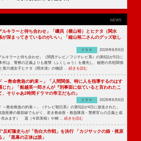
NEWS
アルキラーと待ち合わせ」「磯貝（横山裕）とヒナタ（関水
係が深まってきているのがいい」「縦山裕二さんのグッズ欲し
2026年8月6日
ドラマ
ルキラーと待ち合わせ」（関西テレビ／フジテレビ系）の第6話が5日に
本作は、警察の正義よりも復讐（ふくしゅう）を優先し、秘密の共犯関係
と第六感女子ヒナタ（関水渚）の物語 …
続きを読む
ド ～救命救急の約束～」「人間関係、特に人を指導するのはす
感じた」「船越英一郎さんが『刑事面に似ていると言われたこ
て、そりゃあ2時間ドラマの帝王だもの」
2026年8月6日
ドラマ
 ～救命救急の約束～」（テレビ朝日系）の第5話が4日に放送された。
急医療の最前線でもがく、若き救命医・救急隊員・警察官らの正義と成
を含みます） 遥（今田美桜）や桐 …
続きを読む
鬼塚”反町隆史らが「告白大作戦」を決行 「カジサックの娘・梶原
る」「黒幕の正体は誰」