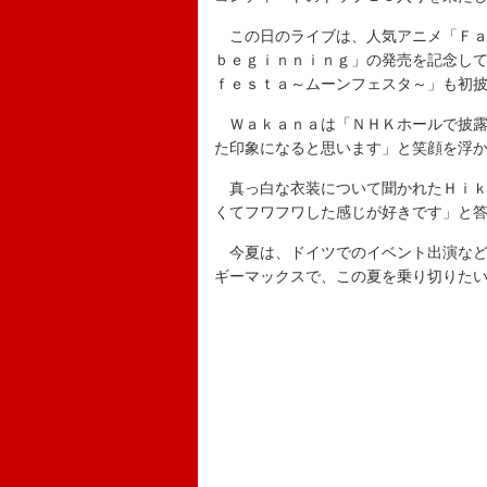
この日のライブは、人気アニメ「Ｆａ
ｂｅｇｉｎｎｉｎｇ」の発売を記念し
ｆｅｓｔａ～ムーンフェスタ～」も初
Ｗａｋａｎａは「ＮＨＫホールで披露
た印象になると思います」と笑顔を浮
真っ白な衣装について聞かれたＨｉｋ
くてフワフワした感じが好きです」と
今夏は、ドイツでのイベント出演など
ギーマックスで、この夏を乗り切りた