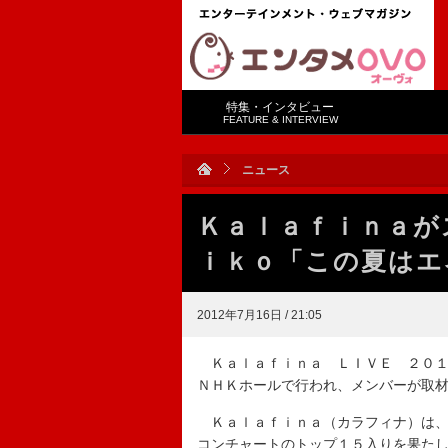
特集・インタビュー
FEATURE & INTERVIEW
ニュース
Ｋａｌａｆｉｎａが
ｉｋｏ「この夏はエ
2012年7月16日 / 21:05
Ｋａｌａｆｉｎａ ＬＩＶＥ ２０１２
ＮＨＫホールで行われ、メンバーが取
Ｋａｌａｆｉｎａ（カラフィナ）は、
コンチャートのトップ１５入りを果た