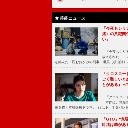
芸能ニュース
「今夜もシリ
渚）の共犯関
い」
「今夜もシリア
放送された。 
を結んだ一匹おおかみの刑事・磯貝（横山裕）
「クロスロー
ごく難しいと
とがある』っ
「クロスロード
本作は、救命救
長を描く本格医療ドラマ。（※以下、ネタバレ
「GTO」“
叶渚は華があ