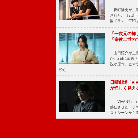
反町隆史が主演
された。（※以
園ドラマ「GTO
「一次元の挿
「宗教二世の
山田涼介が主演
が、2日に放送
説が原作。ヒマラ
読む
日曜劇場「V
が怪しく見え
「VIVANT」
熱狂させたドラ
ストシーンから直