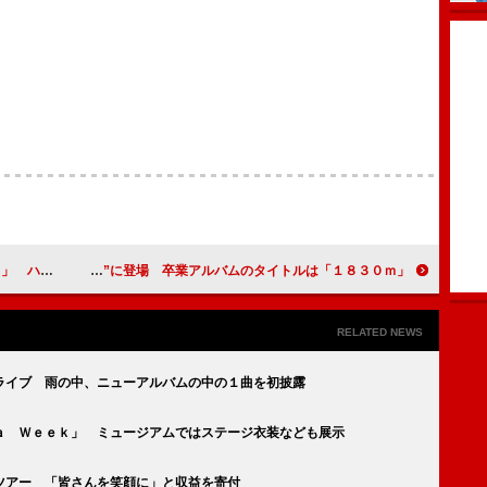
替えに初挑戦
前田敦子が“最後の握手会”に登場 卒業アルバムのタイトルは「１８３０ｍ」
RELATED NEWS
ライブ 雨の中、ニューアルバムの中の１曲を初披露
ａ Ｗｅｅｋ」 ミュージアムではステージ衣装なども展示
ツアー 「皆さんを笑顔に」と収益を寄付