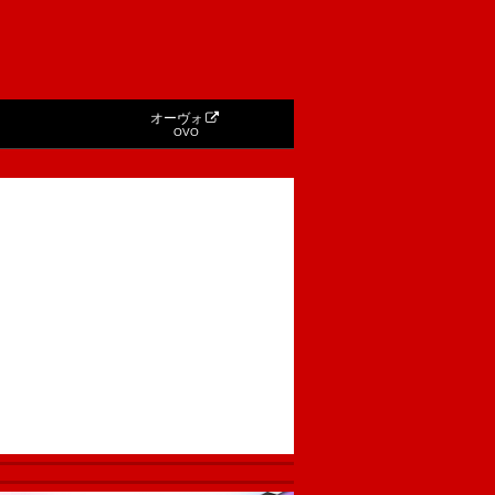
オーヴォ
OVO