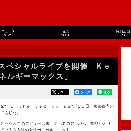
ニュース
音楽
特別企画
NEWS
MUSIC
PR
スペシャルライブを開催 Ｋｅ
ネルギーマックス」
ポスト
シェア
送る
“ｔｏ ｔｈｅ ｂｅｇｉｎｎｉｎｇ”が１６日、東京都内の
材に応じた。
２００８年のデビュー以来、すべてのアルバム、作品がオリ
している３人組の女性ボーカルユニット。