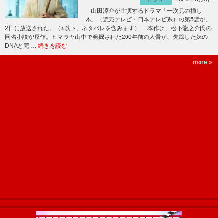
山田涼介が主演するドラマ「一次元の挿し
木」（読売テレビ・日本テレビ系）の第5話が、
2日に放送された。（※以下、ネタバレを含みます） 本作は、松下龍之介氏の
同名小説が原作。ヒマラヤ山中で発掘された200年前の人骨が、失踪した妹の
DNAと完 …
続きを読む
more »