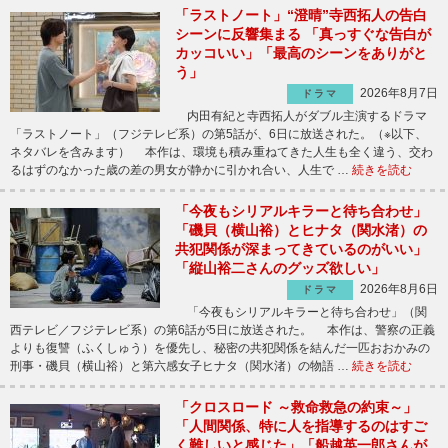
「ラストノート」“澄晴”寺西拓人の告白
シーンに反響集まる 「真っすぐな告白が
カッコいい」「最高のシーンをありがと
う」
2026年8月7日
ドラマ
内田有紀と寺西拓人がダブル主演するドラマ
「ラストノート」（フジテレビ系）の第5話が、6日に放送された。（※以下、
ネタバレを含みます） 本作は、環境も積み重ねてきた人生も全く違う、交わ
るはずのなかった歳の差の男女が静かに引かれ合い、人生で …
続きを読む
「今夜もシリアルキラーと待ち合わせ」
「磯貝（横山裕）とヒナタ（関水渚）の
共犯関係が深まってきているのがいい」
「縦山裕二さんのグッズ欲しい」
2026年8月6日
ドラマ
「今夜もシリアルキラーと待ち合わせ」（関
西テレビ／フジテレビ系）の第6話が5日に放送された。 本作は、警察の正義
よりも復讐（ふくしゅう）を優先し、秘密の共犯関係を結んだ一匹おおかみの
刑事・磯貝（横山裕）と第六感女子ヒナタ（関水渚）の物語 …
続きを読む
「クロスロード ～救命救急の約束～」
「人間関係、特に人を指導するのはすご
く難しいと感じた」「船越英一郎さんが