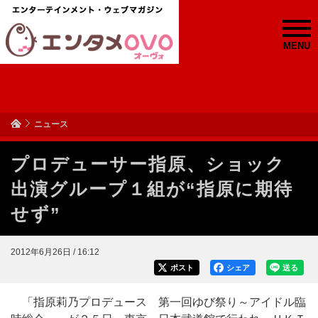
MENU
ニュース
プロデューサー指原、ショック
出演グループ１組が“指原に期待
せず”
2012年6月26日 / 16:12
ポスト
シェア
送る
「指原莉乃プロデュース 第一回ゆび祭り～アイドル臨