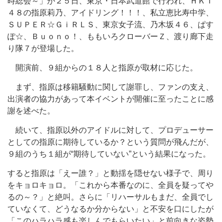
時総会～」が２５日、東京・日本武道館で行われ、ＨＫＴ
４８の指原莉乃、アイドリング！！！、私立恵比寿中学、
ＳＵＰＥＲ☆ＧｉＲＬＳ、東京女子流、乃木坂４６、ぱす
ぽ☆、Ｂｕｏｎｏ！、ももいろクローバーＺ、渡り廊下走
り隊７が登場した。
開演前、９組からの１８人と指原が取材に応じた。
まず、指原は移籍騒動に関して謝罪し、ファンの支え、
出演者の協力があって本イベントが開催に至ったことに感
謝を述べた。
続いて、指原以外のアイドルに対して、プロデューサー
としての指原に期待しているか？という質問が飛んだが、
９組のうち１組が“期待していない”という結果になった。
すると指原は「えー誰？」と動揺を隠せない様子で、周り
をキョロキョロ。「これから本番なのに、全員を疑ってや
るの～？」と絶叫。さらに「リハーサルもまだ、全員でし
ていなくて、どうなるか分からない」と不安を口にしたが
「このハラハラ感も楽しんでもらいたい」と前向きな姿勢