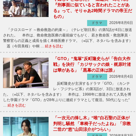
『刑事面に似ていると言われたことがあ
る』って、そりゃあ2時間ドラマの帝王だ
もの」
2026年8月6日
ドラマ
「クロスロード ～救命救急の約束～」（テレビ朝日系）の第5話が4日に放送
された。 本作は、救命救急医療の最前線でもがく、若き救命医・救急隊員・
警察官らの正義と成長を描く本格医療ドラマ。（※以下、ネタバレを含みます）
遥（今田美桜）や桐 …
続きを読む
「GTO」“鬼塚”反町隆史らが「告白大作
戦」を決行 「カジサックの娘・梶原叶渚
は華がある」「黒幕の正体は誰」
2026年8月4日
ドラマ
反町隆史が主演するドラマ「GTO」（カンテ
レ・フジテレビ系）の第3話が、3日に放送され
た。（※以下、ネタバレを含みます） 本作は、1998年に放送されて人気を博
した学園ドラマ「GTO」が28年ぶりに連続ドラマとして復活。50代になった“
…
続きを読む
「一次元の挿し木」“唯”白石聖の正体が
判明し騒然 「車椅子だったよね」「宗教
二世の“悠”山田涼介がつらい」
2026年8月3日
ドラマ