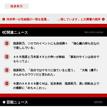
指原莉乃
河本準一が支給額の一部を返還 母親の生活保護受給問題
乃木坂４６、デビュー４カ月で初武道館 「緊張しています」と大興奮の桜井
関連ニュース
RELATED NEWS
指原莉乃、ソロでのイベントにも自信満々 「強心臓の持ち主なの
で楽しんでいる」
ＡＫＢ指原と乃木坂４６との争いが終結 「麻友のサインは自分で
もらってよ」
指原莉乃、「自分ではヤモリに似ていると思う」 「大島（優子）
さんからカワウソだと言われた」
今度のＡＫＢ４８新ＣＭは、近未来的 指原莉乃、高い回転台上で
の撮影に「めちゃこわっ」
芸能ニュース
NEWS