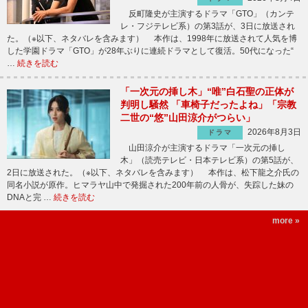
反町隆史が主演するドラマ「GTO」（カンテ
レ・フジテレビ系）の第3話が、3日に放送され
た。（※以下、ネタバレを含みます） 本作は、1998年に放送されて人気を博
した学園ドラマ「GTO」が28年ぶりに連続ドラマとして復活。50代になった“
…
続きを読む
「一次元の挿し木」“唯”白石聖の正体が
判明し騒然 「車椅子だったよね」「宗教
二世の“悠”山田涼介がつらい」
2026年8月3日
ドラマ
山田涼介が主演するドラマ「一次元の挿し
木」（読売テレビ・日本テレビ系）の第5話が、
2日に放送された。（※以下、ネタバレを含みます） 本作は、松下龍之介氏の
同名小説が原作。ヒマラヤ山中で発掘された200年前の人骨が、失踪した妹の
DNAと完 …
続きを読む
more »