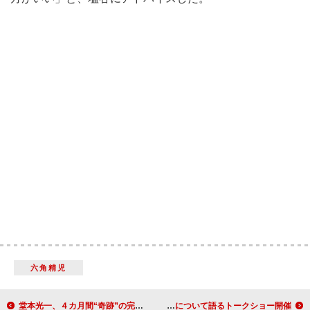
六角精児
堂本光一、４カ月間“奇跡”の完走 「Endless SHOCK」千秋楽
優香、二股かけられたら「私も一発殴りたい」 パルコ劇場で美について語るトークショー開催