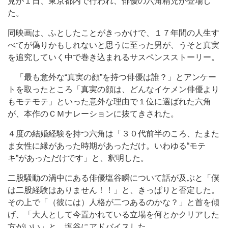
見が１日、東京都内で行われ、俳優の六角精児が登場し
た。
同映画は、ふとしたことがきっかけで、１７年間の人生す
べてが偽りかもしれないと思うに至った男が、うそと真実
を追究していく中で巻き込まれるサスペンスストーリー。
「最も意外な“真実の顔”を持つ俳優は誰？」とアンケー
トを取ったところ「真実の顔は、どんなイケメン俳優より
もモテモテ」といった意外な理由で１位に選ばれた六角
が、本作のＣＭナレーションに抜てきされた。
４度の結婚経験を持つ六角は「３０代前半のころ、たまた
ま女性に縁があった時期があっただけ。いわゆる“モテ
キ”があっただけです」と、釈明した。
二股騒動の渦中にある俳優塩谷瞬について話が及ぶと「僕
は二股経験はありません！！」と、きっぱりと否定した。
その上で「（彼には）人格が二つあるのかな？」と首を傾
げ、「大人として今置かれている立場を何とかクリアした
方がいい」と、塩谷にアドバイスした。