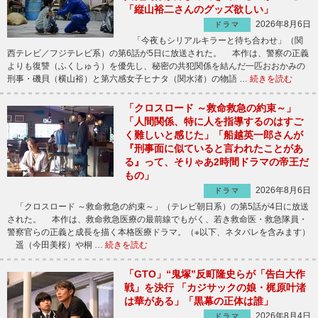
「縦山裕二さんのグッズ欲しい」
2026年8月6日
ドラマ
「今夜もシリアルキラーと待ち合わせ」（関
西テレビ／フジテレビ系）の第6話が5日に放送された。 本作は、警察の正義
よりも復讐（ふくしゅう）を優先し、秘密の共犯関係を結んだ一匹おおかみの
刑事・磯貝（横山裕）と第六感女子ヒナタ（関水渚）の物語 …
続きを読む
「クロスロード ～救命救急の約束～」
「人間関係、特に人を指導するのはすご
く難しいと感じた」「船越英一郎さんが
『刑事面に似ていると言われたことがあ
る』って、そりゃあ2時間ドラマの帝王だ
もの」
2026年8月6日
ドラマ
「クロスロード ～救命救急の約束～」（テレビ朝日系）の第5話が4日に放送
された。 本作は、救命救急医療の最前線でもがく、若き救命医・救急隊員・
警察官らの正義と成長を描く本格医療ドラマ。（※以下、ネタバレを含みます）
遥（今田美桜）や桐 …
続きを読む
「GTO」“鬼塚”反町隆史らが「告白大作
戦」を決行 「カジサックの娘・梶原叶渚
は華がある」「黒幕の正体は誰」
2026年8月4日
ドラマ