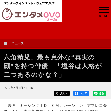
MENU
ニュース
六角精児、最も意外な“真実の
顔”を持つ俳優 「塩谷は人格が
二つあるのかな？」
2012年5月1日 / 17:16
ポスト
シェア
送る
映画「ミッシングＩＤ」ＣＭナレーション アフレコ会