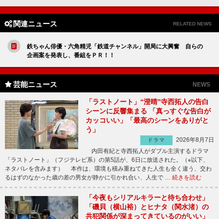
関連ニュース
RELATED NEWS
鉄ちゃん俳優・六角精児「鉄道チャンネル」開局に大興奮 自らの
企画案を発表し、番組をＰＲ！！
芸能ニュース
NEWS
「ラストノート」“澄晴”寺西拓人の告白
シーンに反響集まる 「真っすぐな告白が
カッコいい」「最高のシーンをありがと
う」
2026年8月7日
ドラマ
内田有紀と寺西拓人がダブル主演するドラマ
「ラストノート」（フジテレビ系）の第5話が、6日に放送された。（※以下、
ネタバレを含みます） 本作は、環境も積み重ねてきた人生も全く違う、交わ
るはずのなかった歳の差の男女が静かに引かれ合い、人生で …
続きを読む
「今夜もシリアルキラーと待ち合わせ」
「磯貝（横山裕）とヒナタ（関水渚）の
共犯関係が深まってきているのがいい」