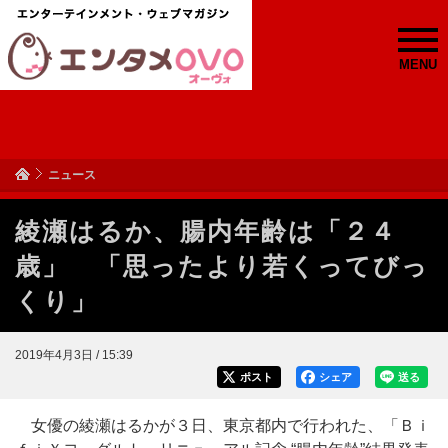
MENU
ニュース
綾瀬はるか、腸内年齢は「２４
歳」 「思ったより若くってびっ
くり」
2019年4月3日 / 15:39
ポスト
シェア
送る
女優の綾瀬はるかが３日、東京都内で行われた、「Ｂｉ