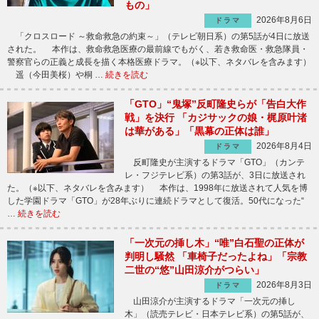
もの」
2026年8月6日
ドラマ
「クロスロード ～救命救急の約束～」（テレビ朝日系）の第5話が4日に放送
された。 本作は、救命救急医療の最前線でもがく、若き救命医・救急隊員・
警察官らの正義と成長を描く本格医療ドラマ。（※以下、ネタバレを含みます）
遥（今田美桜）や桐 …
続きを読む
「GTO」“鬼塚”反町隆史らが「告白大作
戦」を決行 「カジサックの娘・梶原叶渚
は華がある」「黒幕の正体は誰」
2026年8月4日
ドラマ
反町隆史が主演するドラマ「GTO」（カンテ
レ・フジテレビ系）の第3話が、3日に放送され
た。（※以下、ネタバレを含みます） 本作は、1998年に放送されて人気を博
した学園ドラマ「GTO」が28年ぶりに連続ドラマとして復活。50代になった“
…
続きを読む
「一次元の挿し木」“唯”白石聖の正体が
判明し騒然 「車椅子だったよね」「宗教
二世の“悠”山田涼介がつらい」
2026年8月3日
ドラマ
山田涼介が主演するドラマ「一次元の挿し
木」（読売テレビ・日本テレビ系）の第5話が、