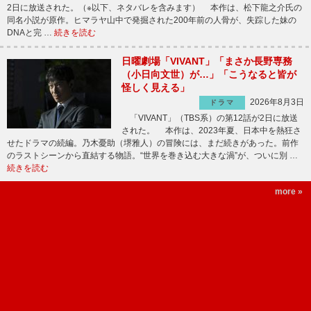
2日に放送された。（※以下、ネタバレを含みます） 本作は、松下龍之介氏の
同名小説が原作。ヒマラヤ山中で発掘された200年前の人骨が、失踪した妹の
DNAと完 …
続きを読む
日曜劇場「VIVANT」「まさか長野専務
（小日向文世）が…」「こうなると皆が
怪しく見える」
2026年8月3日
ドラマ
「VIVANT」（TBS系）の第12話が2日に放送
された。 本作は、2023年夏、日本中を熱狂さ
せたドラマの続編。乃木憂助（堺雅人）の冒険には、まだ続きがあった。前作
のラストシーンから直結する物語。“世界を巻き込む大きな渦”が、ついに別 …
続きを読む
more »