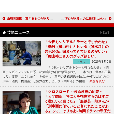
山崎育三郎「震えるものがありました」 名探偵コナンとの“共演”に感動
桜井日奈子、ジャージー姿が多かった学生時代 「大人っぽく遊び心があるものに挑戦したい」
芸能ニュース
NEWS
「今夜もシリアルキラーと待ち合わせ」
「磯貝（横山裕）とヒナタ（関水渚）の
共犯関係が深まってきているのがいい」
「縦山裕二さんのグッズ欲しい」
2026年8月6日
ドラマ
「今夜もシリアルキラーと待ち合わせ」（関
西テレビ／フジテレビ系）の第6話が5日に放送された。 本作は、警察の正義
よりも復讐（ふくしゅう）を優先し、秘密の共犯関係を結んだ一匹おおかみの
刑事・磯貝（横山裕）と第六感女子ヒナタ（関水渚）の物語 …
続きを読む
「クロスロード ～救命救急の約束～」
「人間関係、特に人を指導するのはすご
く難しいと感じた」「船越英一郎さんが
『刑事面に似ていると言われたことがあ
る』って、そりゃあ2時間ドラマの帝王だ