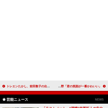
トレエンたかし、前田敦子の出産を祝福 「僕の元カノが出産した感じ…」
永野芽郁＆北村匠海が胸キュンセリフ披露 永野「君の笑顔が一番かわいい」
芸能ニュース
NEWS