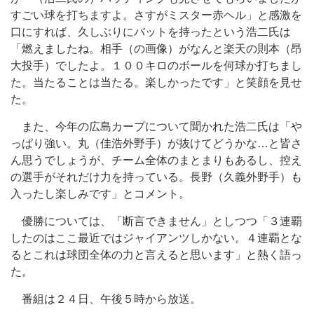
すごい球を打ちますよ。さすがミスター赤ヘル」と感激を
口にすれば、久しぶりにバットを持ったという浩二氏は
「燃えましたね。相手（の画像）がなんと楽天の則本（昂
大投手）でしたよ。１００キロのボールを何球か打ちまし
た。当たることは当たる。楽しかったです」と笑顔を見せ
た。
また、今年の広島カープについて聞かれた浩二氏は「や
っぱり強い。丸（佳浩外野手）が抜けてどうかな…と皆さ
ん思うでしょうが、チーム全体のまとまりもあるし、控え
の選手がそれだけ力を持っている。長野（久義外野手）も
入ったし楽しみです」とコメント。
優勝については、「断言できません」としつつ「３連覇
したのはここ最近ではジャイアンツしかない。４連覇とな
るとこれは球団全体の力と言えると思います」と熱く語っ
た。
番組は２４日、午後５時から放送。