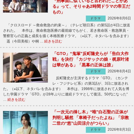
『刑事面に似ていると言われたことがあ
る』って、そりゃあ2時間ドラマの帝王だ
もの」
2026年8月6日
ドラマ
「クロスロード ～救命救急の約束～」（テレビ朝日系）の第5話が4日に放送
された。 本作は、救命救急医療の最前線でもがく、若き救命医・救急隊員・
警察官らの正義と成長を描く本格医療ドラマ。（※以下、ネタバレを含みます）
遥（今田美桜）や桐 …
続きを読む
「GTO」“鬼塚”反町隆史らが「告白大作
戦」を決行 「カジサックの娘・梶原叶渚
は華がある」「黒幕の正体は誰」
2026年8月4日
ドラマ
反町隆史が主演するドラマ「GTO」（カンテ
レ・フジテレビ系）の第3話が、3日に放送され
た。（※以下、ネタバレを含みます） 本作は、1998年に放送されて人気を博
した学園ドラマ「GTO」が28年ぶりに連続ドラマとして復活。50代になった“
…
続きを読む
「一次元の挿し木」“唯”白石聖の正体が
判明し騒然 「車椅子だったよね」「宗教
二世の“悠”山田涼介がつらい」
2026年8月3日
ドラマ