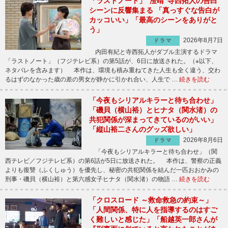
「ラストノート」“澄晴”寺西拓人の告白
シーンに反響集まる 「真っすぐな告白が
カッコいい」「最高のシーンをありがと
う」
2026年8月7日
ドラマ
内田有紀と寺西拓人がダブル主演するドラマ
「ラストノート」（フジテレビ系）の第5話が、6日に放送された。（※以下、
ネタバレを含みます） 本作は、環境も積み重ねてきた人生も全く違う、交わ
るはずのなかった歳の差の男女が静かに引かれ合い、人生で …
続きを読む
「今夜もシリアルキラーと待ち合わせ」
「磯貝（横山裕）とヒナタ（関水渚）の
共犯関係が深まってきているのがいい」
「縦山裕二さんのグッズ欲しい」
2026年8月6日
ドラマ
「今夜もシリアルキラーと待ち合わせ」（関
西テレビ／フジテレビ系）の第6話が5日に放送された。 本作は、警察の正義
よりも復讐（ふくしゅう）を優先し、秘密の共犯関係を結んだ一匹おおかみの
刑事・磯貝（横山裕）と第六感女子ヒナタ（関水渚）の物語 …
続きを読む
「クロスロード ～救命救急の約束～」
「人間関係、特に人を指導するのはすご
く難しいと感じた」「船越英一郎さんが