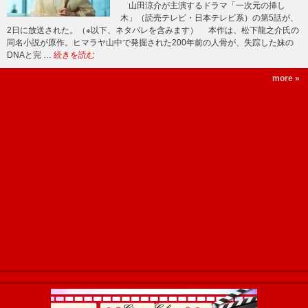
山田涼介が主演するドラマ「一次元の挿し
木」（読売テレビ・日本テレビ系）の第5話が、
2日に放送された。（※以下、ネタバレを含みます） 本作は、松下龍之介氏の
同名小説が原作。ヒマラヤ山中で発掘された200年前の人骨が、失踪した妹の
DNAと完 …
続きを読む
more »