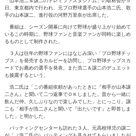
「山本浩二＆譲二のドレミファスタジアム」の取材会が５
日、東京都内で行われ、元プロ野球選手の山本浩二氏、歌
手の山本譲二、進行役の河野万里奈が出席した。
番組は、シーズン開幕に向けて野球が盛り上がり始めて
いるこの時期に、野球ファンと音楽ファンが同時に楽しめ
るものとして制作された。
３人は往年の野球ファンにはなじみ深い「プロ野球チッ
プス」を発売するカルビーを訪問し、プロ野球チップスカ
ードでお薦めの選手を発表。また浩二＆譲二のデュエット
も披露するという。
浩二氏は「この番組依頼があったときに『相手が山本譲
二さん』と聞いて二つ返事でＯＫしました。昔から一緒に
飲んだ仲。久しぶりなので楽しみでした」とにっこり。譲
二も「相手が浩二さんと聞いて『出たいです』と即答しま
した」と明かした。
バッティングセンターも訪れた３人。元高校球児の譲二
が「（浩二氏の）バッティングも見させてもらいましたが