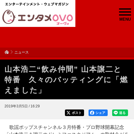
MENU
ニュース
山本浩二“飲み仲間” 山本譲二と
特番 久々のバッティングに「燃
えました」
2019年3月5日 / 16:29
ポスト
シェア
送る
歌謡ポップスチャンネル３月特番・プロ野球開幕記念