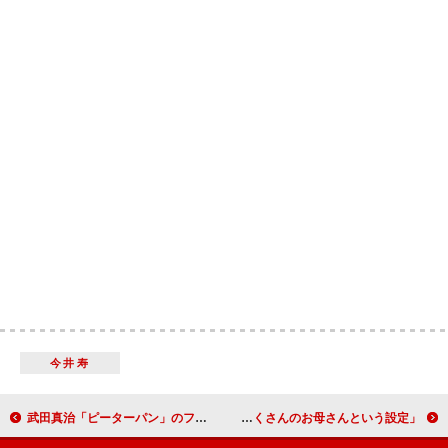
今井寿
武田真治「ピーターパン」のフック船長に 「武田さんは永遠の少年」と高畑充希
佐々木希「私には子どもがたくさんいます」 「子だくさんのお母さんという設定」