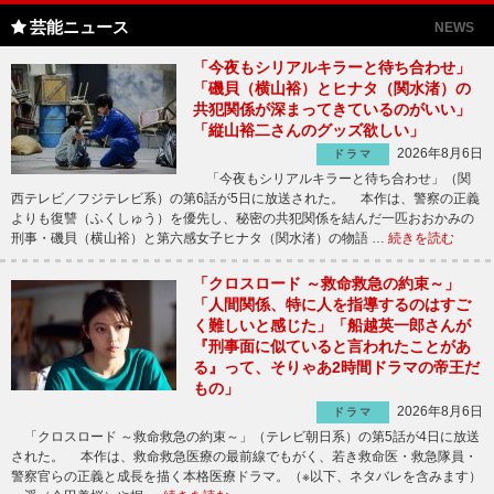
芸能ニュース
NEWS
「今夜もシリアルキラーと待ち合わせ」
「磯貝（横山裕）とヒナタ（関水渚）の
共犯関係が深まってきているのがいい」
「縦山裕二さんのグッズ欲しい」
2026年8月6日
ドラマ
「今夜もシリアルキラーと待ち合わせ」（関
西テレビ／フジテレビ系）の第6話が5日に放送された。 本作は、警察の正義
よりも復讐（ふくしゅう）を優先し、秘密の共犯関係を結んだ一匹おおかみの
刑事・磯貝（横山裕）と第六感女子ヒナタ（関水渚）の物語 …
続きを読む
「クロスロード ～救命救急の約束～」
「人間関係、特に人を指導するのはすご
く難しいと感じた」「船越英一郎さんが
『刑事面に似ていると言われたことがあ
る』って、そりゃあ2時間ドラマの帝王だ
もの」
2026年8月6日
ドラマ
「クロスロード ～救命救急の約束～」（テレビ朝日系）の第5話が4日に放送
された。 本作は、救命救急医療の最前線でもがく、若き救命医・救急隊員・
警察官らの正義と成長を描く本格医療ドラマ。（※以下、ネタバレを含みます）