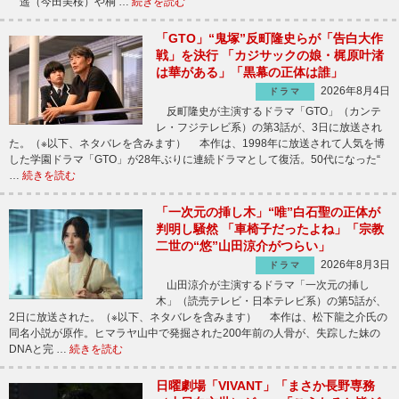
遥（今田美桜）や桐 …
続きを読む
「GTO」“鬼塚”反町隆史らが「告白大作
戦」を決行 「カジサックの娘・梶原叶渚
は華がある」「黒幕の正体は誰」
2026年8月4日
ドラマ
反町隆史が主演するドラマ「GTO」（カンテ
レ・フジテレビ系）の第3話が、3日に放送され
た。（※以下、ネタバレを含みます） 本作は、1998年に放送されて人気を博
した学園ドラマ「GTO」が28年ぶりに連続ドラマとして復活。50代になった“
…
続きを読む
「一次元の挿し木」“唯”白石聖の正体が
判明し騒然 「車椅子だったよね」「宗教
二世の“悠”山田涼介がつらい」
2026年8月3日
ドラマ
山田涼介が主演するドラマ「一次元の挿し
木」（読売テレビ・日本テレビ系）の第5話が、
2日に放送された。（※以下、ネタバレを含みます） 本作は、松下龍之介氏の
同名小説が原作。ヒマラヤ山中で発掘された200年前の人骨が、失踪した妹の
DNAと完 …
続きを読む
日曜劇場「VIVANT」「まさか長野専務