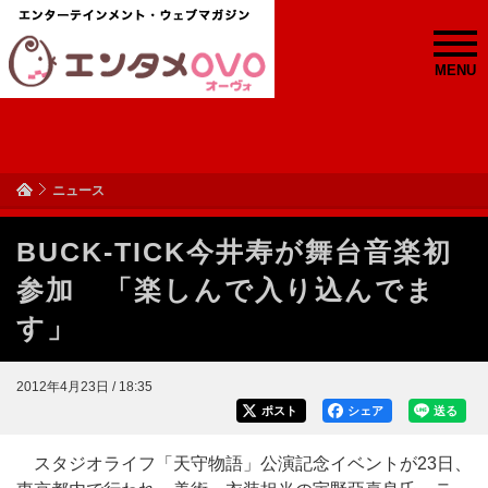
MENU
ニュース
BUCK-TICK今井寿が舞台音楽初
参加 「楽しんで入り込んでま
す」
2012年4月23日 / 18:35
ポスト
シェア
送る
スタジオライフ「天守物語」公演記念イベントが23日、