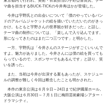
東京都内で行われ、美術・衣装担当の宇野亞喜良氏、テー
マ曲を担当するBUCK-TICKの今井寿ほかが登場した。
今井は宇野氏との出会いについて「僕のやっているバン
ドのアルバムジャケットの絵を描いていただいたのがきっ
かけ。もともと宇野さんの世界観が好きだった」と話し、
テーマ曲の制作については、「楽しんで入り込んでます。
形になってきたのはまだ二つ三つです」と明かした。
一方、宇野氏は「今井さんのステージがすごくいいんで
すよ。魅力がありました。今井さんには僕の絵を買っても
らっているので、スポンサーでもあるんです」と語り、笑
いを誘った。
また、当初は今井が出演する案もあったが、スケジュー
ルの調整が難しく今回は断念したことも明かされた。
本作の東京公演は６月９日～24日まで紀伊國屋ホール。
大阪公演は６月30日～７月１日に梅田芸術劇場シアター・
ドラマシティ。