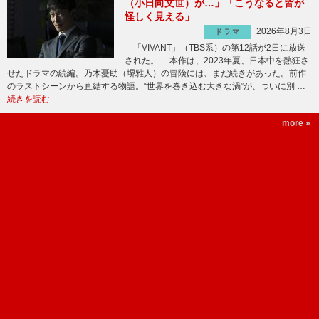
（小日向文世）が…」「こうなると皆が
怪しく見える」
2026年8月3日
ドラマ
「VIVANT」（TBS系）の第12話が2日に放送
された。 本作は、2023年夏、日本中を熱狂さ
せたドラマの続編。乃木憂助（堺雅人）の冒険には、まだ続きがあった。前作
のラストシーンから直結する物語。“世界を巻き込む大きな渦”が、ついに別 …
続きを読む
more »