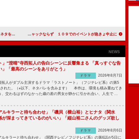
からは苦笑
T-ARA、渋谷ジャックならず １０９でのイベントが急きょ中止に
NEWS
ト」“澄晴”寺西拓人の告白シーンに反響集まる 「真っすぐな告
い」「最高のシーンをありがとう」
2026年8月7日
ドラマ
拓人がダブル主演するドラマ「ラストノート」（フジテレビ系）の第5
送された。（※以下、ネタバレを含みます） 本作は、環境も積み重ねてき
う、交わるはずのなかった歳の差の男女が静かに引かれ合い、人生で …
アルキラーと待ち合わせ」「磯貝（横山裕）とヒナタ（関水
係が深まってきているのがいい」「縦山裕二さんのグッズ欲し
2026年8月6日
ドラマ
ルキラーと待ち合わせ」（関西テレビ／フジテレビ系）の第6話が5日に