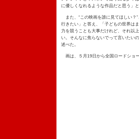
に優しくなれるような作品だと思う」
また、“この映画を誰に見てほしい？”
行きたい」と答え、「子どもの世界は
力を競うことも大事だけれど、それ以
い。そんなに焦らないでって言いたい
述べた。
画は、５月19日から全国ロードショ