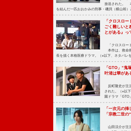
放送された。 
を結んだ一匹おおかみの刑事・磯貝（横山裕）
「クロスロー
ごく難しいと
とがある』っ
「クロスロード
本作は、救命救
長を描く本格医療ドラマ。（※以下、ネタバレ
「GTO」“
叶渚は華があ
反町隆史が主演
された。（※以
園ドラマ「GTO
「一次元の挿
「宗教二世の
山田涼介が主演