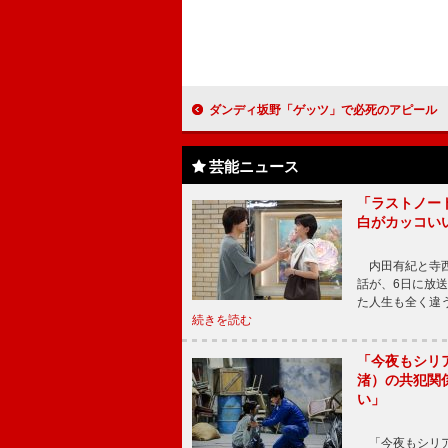
ダンディ坂野「ゲッツ」で必死のアピール ネタを披露するも会場
芸能ニュース
「ラストノー
白がカッコい
内田有紀と寺西
話が、6日に放
た人生も全く違
続きを読む
「今夜もシリ
渚）の共犯関
い」
「今夜もシリア