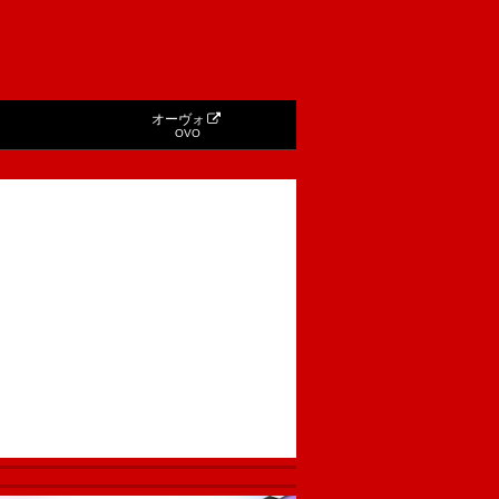
オーヴォ
OVO