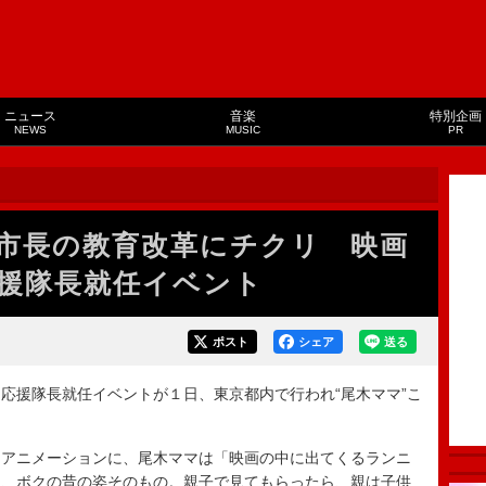
ニュース
音楽
特別企画
NEWS
MUSIC
PR
市長の教育改革にチクリ 映画
援隊長就任イベント
ポスト
シェア
送る
援隊長就任イベントが１日、東京都内で行われ“尾木ママ”こ
。
アニメーションに、尾木ママは「映画の中に出てくるランニ
は、ボクの昔の姿そのもの。親子で見てもらったら、親は子供