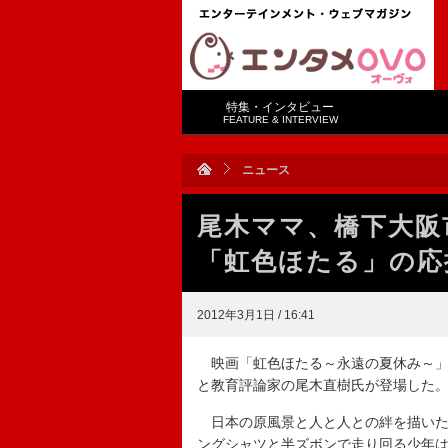
特集・インタビュー
FEATURE & INTERVIEW
ニュース
尾木ママ、橋下大阪
「虹色ほたる」の応
2012年3月1日 / 16:41
映画「虹色ほたる～永遠の夏休み～」応
と教育評論家の尾木直樹氏が登場した
日本の原風景と人と人との絆を描いた
ングシャツと半ズボンで走り回る少年