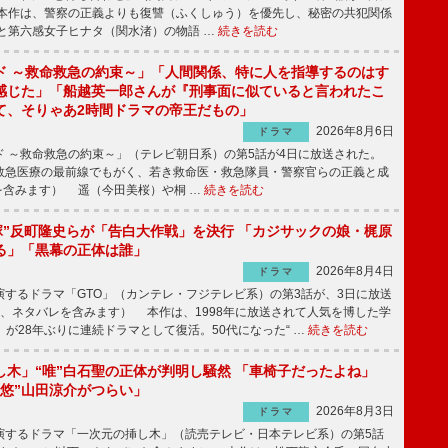
本作は、警察の正義よりも復讐（ふくしゅう）を優先し、秘密の共犯関係
と第六感女子ヒナタ（関水渚）の物語 …
続きを読む
ド ～救命救急の約束～」「人間関係、特に人を指導するのはす
感じた」「船越英一郎さんが『刑事面に似ていると言われたこ
て、そりゃあ2時間ドラマの帝王だもの」
2026年8月6日
ドラマ
 ～救命救急の約束～」（テレビ朝日系）の第5話が4日に放送された。
急医療の最前線でもがく、若き救命医・救急隊員・警察官らの正義と成
を含みます） 遥（今田美桜）や桐 …
続きを読む
鬼塚”反町隆史らが「告白大作戦」を決行 「カジサックの娘・梶原
る」「黒幕の正体は誰」
2026年8月4日
ドラマ
するドラマ「GTO」（カンテレ・フジテレビ系）の第3話が、3日に放送
下、ネタバレを含みます） 本作は、1998年に放送されて人気を博した学
」が28年ぶりに連続ドラマとして復活。50代になった“ …
続きを読む
し木」“唯”白石聖の正体が判明し騒然 「車椅子だったよね」
“悠”山田涼介がつらい」
2026年8月3日
ドラマ
するドラマ「一次元の挿し木」（読売テレビ・日本テレビ系）の第5話