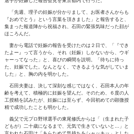
選手が妊娠した報告会見を東京都内で行った。
「先週、理子の妊娠が分かりまして、お医者さんからも
『おめでとう』という言葉を頂きました」と報告すると、
集まった報道陣から祝福され、石田の緊張気味だった顔が
ほころんだ。
妻から電話で妊娠の報告を受けたのは２日で、「『でき
たよー』って言うから、それ（妊娠）しかないから、ウギ
ャーってなった」と、喜びの瞬間を説明。「待ちに待っ
た、妊娠でした。なんとなく、できるような気がしていま
した」と、胸の内を明かした。
石田夫妻は、決して深刻な感じではなく、石田本人の年
齢を考えて、積極的に妊娠を望んだ。そのため、６度の人
工授精を試みたが、妊娠には至らず、今回初めての顕微授
精で成功したことも明かした。
義父で元プロ野球選手の東尾修氏からは「（生まれた子
どもが）二十歳になるまで、元気で生きていないと…」と
言われた石田は「あらためて気持ちをシャッキッ」とした