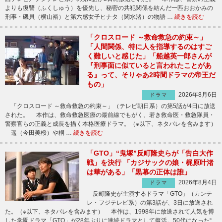
よりも復讐（ふくしゅう）を優先し、秘密の共犯関係を結んだ一匹おおかみの
刑事・磯貝（横山裕）と第六感女子ヒナタ（関水渚）の物語 …
続きを読む
「クロスロード ～救命救急の約束～」
「人間関係、特に人を指導するのはすご
く難しいと感じた」「船越英一郎さんが
『刑事面に似ていると言われたことがあ
る』って、そりゃあ2時間ドラマの帝王だ
もの」
2026年8月6日
ドラマ
「クロスロード ～救命救急の約束～」（テレビ朝日系）の第5話が4日に放送
された。 本作は、救命救急医療の最前線でもがく、若き救命医・救急隊員・
警察官らの正義と成長を描く本格医療ドラマ。（※以下、ネタバレを含みます）
遥（今田美桜）や桐 …
続きを読む
「GTO」“鬼塚”反町隆史らが「告白大作
戦」を決行 「カジサックの娘・梶原叶渚
は華がある」「黒幕の正体は誰」
2026年8月4日
ドラマ
反町隆史が主演するドラマ「GTO」（カンテ
レ・フジテレビ系）の第3話が、3日に放送され
た。（※以下、ネタバレを含みます） 本作は、1998年に放送されて人気を博
した学園ドラマ「GTO」が28年ぶりに連続ドラマとして復活。50代になった“