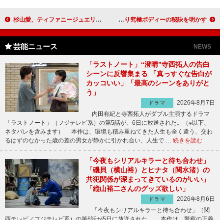
杉山愛、ティファニージュエリーにうっとり 新婚生活も「幸せですよ」とにっこり
山下智久、体形維持は「夜中に食べない」 うっとり究極ボディーの秘訣を明かす
芸能ニュース
NEWS
「ラストノート」“澄晴”寺西拓人の告白
シーンに反響集まる 「真っすぐな告白が
カッコいい」「最高のシーンをありがと
う」
2026年8月7日
ドラマ
内田有紀と寺西拓人がダブル主演するドラマ
「ラストノート」（フジテレビ系）の第5話が、6日に放送された。（※以下、
ネタバレを含みます） 本作は、環境も積み重ねてきた人生も全く違う、交わ
るはずのなかった歳の差の男女が静かに引かれ合い、人生で …
続きを読む
「今夜もシリアルキラーと待ち合わせ」
「磯貝（横山裕）とヒナタ（関水渚）の
共犯関係が深まってきているのがいい」
「縦山裕二さんのグッズ欲しい」
2026年8月6日
ドラマ
「今夜もシリアルキラーと待ち合わせ」（関
西テレビ／フジテレビ系）の第6話が5日に放送された。 本作は、警察の正義