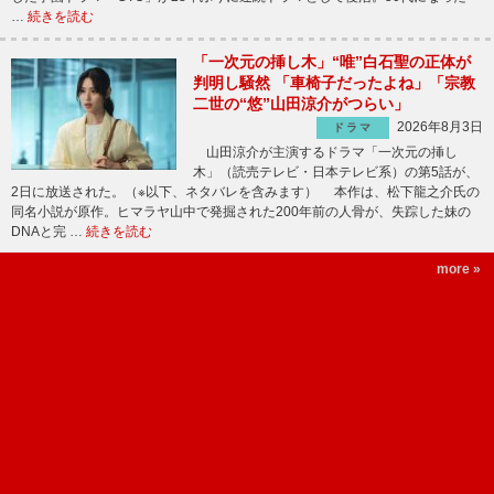
…
続きを読む
「一次元の挿し木」“唯”白石聖の正体が
判明し騒然 「車椅子だったよね」「宗教
二世の“悠”山田涼介がつらい」
2026年8月3日
ドラマ
山田涼介が主演するドラマ「一次元の挿し
木」（読売テレビ・日本テレビ系）の第5話が、
2日に放送された。（※以下、ネタバレを含みます） 本作は、松下龍之介氏の
同名小説が原作。ヒマラヤ山中で発掘された200年前の人骨が、失踪した妹の
DNAと完 …
続きを読む
more »