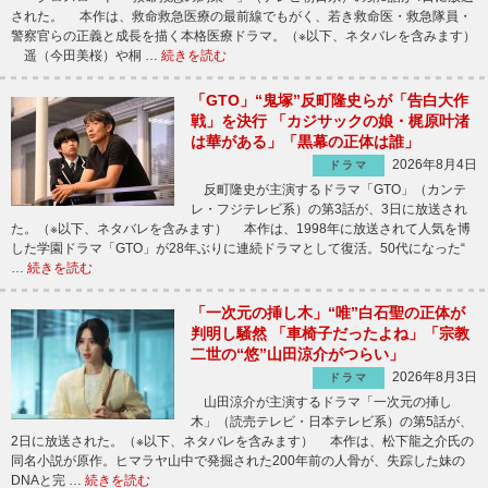
された。 本作は、救命救急医療の最前線でもがく、若き救命医・救急隊員・
警察官らの正義と成長を描く本格医療ドラマ。（※以下、ネタバレを含みます）
遥（今田美桜）や桐 …
続きを読む
「GTO」“鬼塚”反町隆史らが「告白大作
戦」を決行 「カジサックの娘・梶原叶渚
は華がある」「黒幕の正体は誰」
2026年8月4日
ドラマ
反町隆史が主演するドラマ「GTO」（カンテ
レ・フジテレビ系）の第3話が、3日に放送され
た。（※以下、ネタバレを含みます） 本作は、1998年に放送されて人気を博
した学園ドラマ「GTO」が28年ぶりに連続ドラマとして復活。50代になった“
…
続きを読む
「一次元の挿し木」“唯”白石聖の正体が
判明し騒然 「車椅子だったよね」「宗教
二世の“悠”山田涼介がつらい」
2026年8月3日
ドラマ
山田涼介が主演するドラマ「一次元の挿し
木」（読売テレビ・日本テレビ系）の第5話が、
2日に放送された。（※以下、ネタバレを含みます） 本作は、松下龍之介氏の
同名小説が原作。ヒマラヤ山中で発掘された200年前の人骨が、失踪した妹の
DNAと完 …
続きを読む