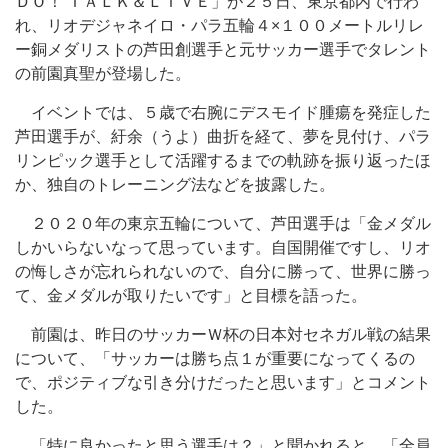
ＤＯ！ ＴＡＬＫ＆ＬＩＶＥ」が２５日、東京都内で行わ
れ、リオデジャネイロ・パラ五輪４×１００メートルリレ
ー銅メダリストの芦田創選手と元サッカー選手でタレント
の前園真聖が登場した。
イベントでは、５歳で右腕にデスモイド腫瘍を発症した
芦田選手が、紆余（うよ）曲折を経て、夢を見付け、パラ
リンピック選手として活躍するまでの軌跡を振り返ったほ
か、独自のトレーニング法などを披露した。
２０２０年の東京五輪について、芦田選手は「金メダル
しかいらないなって思っています。自国開催ですし、リオ
の悔しさが忘れられないので、自分に勝って、世界に勝っ
て、金メダルが取りたいです」と目標を語った。
前園は、昨日のサッカーＷ杯の日本対セネガル戦の結果
について、「サッカーは勝ち点１が重要になってくるの
で、ポジティブな引き分けだったと思います」とコメント
した。
「特に良かったと思う選手は？」と聞かれると、「全員