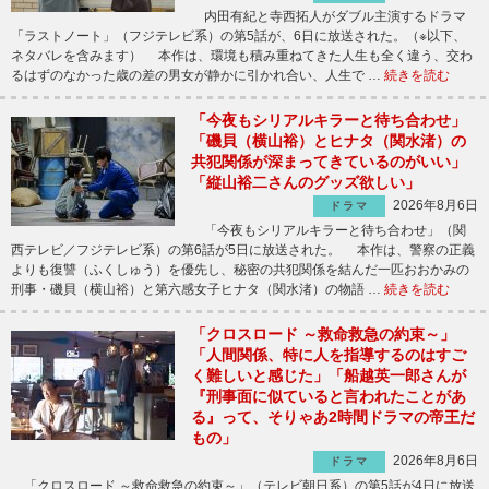
内田有紀と寺西拓人がダブル主演するドラマ
「ラストノート」（フジテレビ系）の第5話が、6日に放送された。（※以下、
ネタバレを含みます） 本作は、環境も積み重ねてきた人生も全く違う、交わ
るはずのなかった歳の差の男女が静かに引かれ合い、人生で …
続きを読む
「今夜もシリアルキラーと待ち合わせ」
「磯貝（横山裕）とヒナタ（関水渚）の
共犯関係が深まってきているのがいい」
「縦山裕二さんのグッズ欲しい」
2026年8月6日
ドラマ
「今夜もシリアルキラーと待ち合わせ」（関
西テレビ／フジテレビ系）の第6話が5日に放送された。 本作は、警察の正義
よりも復讐（ふくしゅう）を優先し、秘密の共犯関係を結んだ一匹おおかみの
刑事・磯貝（横山裕）と第六感女子ヒナタ（関水渚）の物語 …
続きを読む
「クロスロード ～救命救急の約束～」
「人間関係、特に人を指導するのはすご
く難しいと感じた」「船越英一郎さんが
『刑事面に似ていると言われたことがあ
る』って、そりゃあ2時間ドラマの帝王だ
もの」
2026年8月6日
ドラマ
「クロスロード ～救命救急の約束～」（テレビ朝日系）の第5話が4日に放送