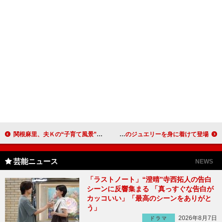
関根麻里、夫Ｋの“子育て風景”を明かす 「寝かしつけの子守唄が娘と合唱に」
桐谷美玲、自身の声に「ちょっと不思議な気持ち」 総額４億５千万相当のジュエリーを身に着けて登場
芸能ニュース
NEWS
「ラストノート」“澄晴”寺西拓人の告白
シーンに反響集まる 「真っすぐな告白が
カッコいい」「最高のシーンをありがと
う」
2026年8月7日
ドラマ