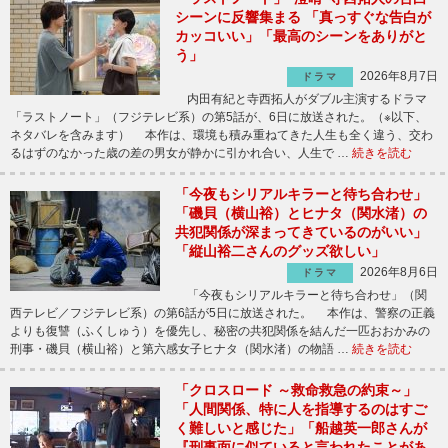
シーンに反響集まる 「真っすぐな告白が
カッコいい」「最高のシーンをありがと
う」
2026年8月7日
ドラマ
内田有紀と寺西拓人がダブル主演するドラマ
「ラストノート」（フジテレビ系）の第5話が、6日に放送された。（※以下、
ネタバレを含みます） 本作は、環境も積み重ねてきた人生も全く違う、交わ
るはずのなかった歳の差の男女が静かに引かれ合い、人生で …
続きを読む
「今夜もシリアルキラーと待ち合わせ」
「磯貝（横山裕）とヒナタ（関水渚）の
共犯関係が深まってきているのがいい」
「縦山裕二さんのグッズ欲しい」
2026年8月6日
ドラマ
「今夜もシリアルキラーと待ち合わせ」（関
西テレビ／フジテレビ系）の第6話が5日に放送された。 本作は、警察の正義
よりも復讐（ふくしゅう）を優先し、秘密の共犯関係を結んだ一匹おおかみの
刑事・磯貝（横山裕）と第六感女子ヒナタ（関水渚）の物語 …
続きを読む
「クロスロード ～救命救急の約束～」
「人間関係、特に人を指導するのはすご
く難しいと感じた」「船越英一郎さんが
『刑事面に似ていると言われたことがあ