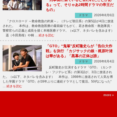
る』って、そりゃあ2時間ドラマの帝王だ
もの」
2026年8月6日
ドラマ
「クロスロード ～救命救急の約束～」（テレビ朝日系）の第5話が4日に放送
された。 本作は、救命救急医療の最前線でもがく、若き救命医・救急隊員・
警察官らの正義と成長を描く本格医療ドラマ。（※以下、ネタバレを含みます）
遥（今田美桜）や桐 …
続きを読む
「GTO」“鬼塚”反町隆史らが「告白大作
戦」を決行 「カジサックの娘・梶原叶渚
は華がある」「黒幕の正体は誰」
2026年8月4日
ドラマ
反町隆史が主演するドラマ「GTO」（カンテ
レ・フジテレビ系）の第3話が、3日に放送され
た。（※以下、ネタバレを含みます） 本作は、1998年に放送されて人気を博
した学園ドラマ「GTO」が28年ぶりに連続ドラマとして復活。50代になった“
…
続きを読む
more »