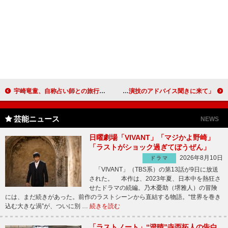
宇崎竜童、自称占い師との旅行を完全否定 「会ったこともないし、根も葉もない話」
オスカー女優のメリル・ストリープが来日 野田首相に「演技のアドバイス聞きに来て」
芸能ニュース
NEWS
日曜劇場「VIVANT」「マジかよ野崎」
「ラストがショック過ぎてぼうぜん」
2026年8月10日
ドラマ
「VIVANT」（TBS系）の第13話が9日に放送
された。 本作は、2023年夏、日本中を熱狂さ
せたドラマの続編。乃木憂助（堺雅人）の冒険
には、まだ続きがあった。前作のラストシーンから直結する物語。“世界を巻き
込む大きな渦”が、ついに別 …
続きを読む
「ラストノート」“澄晴”寺西拓人の告白