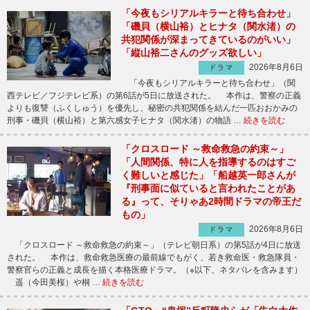
「今夜もシリアルキラーと待ち合わせ」
「磯貝（横山裕）とヒナタ（関水渚）の
共犯関係が深まってきているのがいい」
「縦山裕二さんのグッズ欲しい」
2026年8月6日
ドラマ
「今夜もシリアルキラーと待ち合わせ」（関
西テレビ／フジテレビ系）の第6話が5日に放送された。 本作は、警察の正義
よりも復讐（ふくしゅう）を優先し、秘密の共犯関係を結んだ一匹おおかみの
刑事・磯貝（横山裕）と第六感女子ヒナタ（関水渚）の物語 …
続きを読む
「クロスロード ～救命救急の約束～」
「人間関係、特に人を指導するのはすご
く難しいと感じた」「船越英一郎さんが
『刑事面に似ていると言われたことがあ
る』って、そりゃあ2時間ドラマの帝王だ
もの」
2026年8月6日
ドラマ
「クロスロード ～救命救急の約束～」（テレビ朝日系）の第5話が4日に放送
された。 本作は、救命救急医療の最前線でもがく、若き救命医・救急隊員・
警察官らの正義と成長を描く本格医療ドラマ。（※以下、ネタバレを含みます）
遥（今田美桜）や桐 …
続きを読む