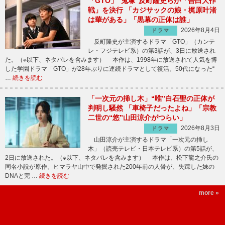
「GTO」“鬼塚”反町隆史らが「告白大作
戦」を決行 「カジサックの娘・梶原叶渚
は華がある」「黒幕の正体は誰」
2026年8月4日
ドラマ
反町隆史が主演するドラマ「GTO」（カンテ
レ・フジテレビ系）の第3話が、3日に放送され
た。（※以下、ネタバレを含みます） 本作は、1998年に放送されて人気を博
した学園ドラマ「GTO」が28年ぶりに連続ドラマとして復活。50代になった“
…
続きを読む
「一次元の挿し木」“唯”白石聖の正体が
判明し騒然 「車椅子だったよね」「宗教
二世の“悠”山田涼介がつらい」
2026年8月3日
ドラマ
山田涼介が主演するドラマ「一次元の挿し
木」（読売テレビ・日本テレビ系）の第5話が、
2日に放送された。（※以下、ネタバレを含みます） 本作は、松下龍之介氏の
同名小説が原作。ヒマラヤ山中で発掘された200年前の人骨が、失踪した妹の
DNAと完 …
続きを読む
more »