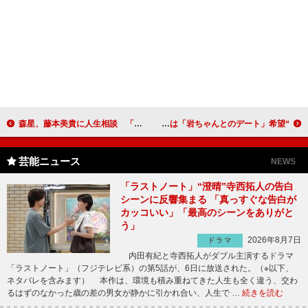
森星、藤本美貴に人生相談 「時間のバランスはどう取っていますか？」
“記者”岩田剛典、共演者に取材を敢行！ 北村一輝は「岩ちゃんとのデート」希望
芸能ニュース
NEWS
「ラストノート」“澄晴”寺西拓人の告白
シーンに反響集まる 「真っすぐな告白が
カッコいい」「最高のシーンをありがと
う」
2026年8月7日
ドラマ
内田有紀と寺西拓人がダブル主演するドラマ
「ラストノート」（フジテレビ系）の第5話が、6日に放送された。（※以下、
ネタバレを含みます） 本作は、環境も積み重ねてきた人生も全く違う、交わ
るはずのなかった歳の差の男女が静かに引かれ合い、人生で …
続きを読む