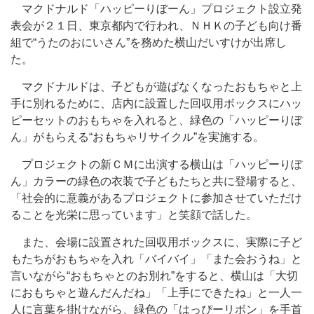
マクドナルド「ハッピーりぼーん」プロジェクト設立発
表会が２１日、東京都内で行われ、ＮＨＫの子ども向け番
組で“うたのおにいさん”を務めた横山だいすけが出席し
た。
マクドナルドは、子どもが遊ばなくなったおもちゃと上
手に別れるために、店内に設置した回収用ボックスにハッ
ピーセットのおもちゃを入れると、緑色の「ハッピーりぼ
ん」がもらえる“おもちゃリサイクル”を実施する。
プロジェクトの新ＣＭに出演する横山は「ハッピーりぼ
ん」カラーの緑色の衣装で子どもたちと共に登場すると、
「社会的に意義があるプロジェクトに参加させていただけ
ることを光栄に思っています」と笑顔で話した。
また、会場に設置された回収用ボックスに、実際に子ど
もたちがおもちゃを入れ「バイバイ」「また会おうね」と
言いながら“おもちゃとのお別れ”をすると、横山は「大切
におもちゃと遊んだんだね」「上手にできたね」と一人一
人に言葉を掛けながら、緑色の「はっぴーリボン」を手首