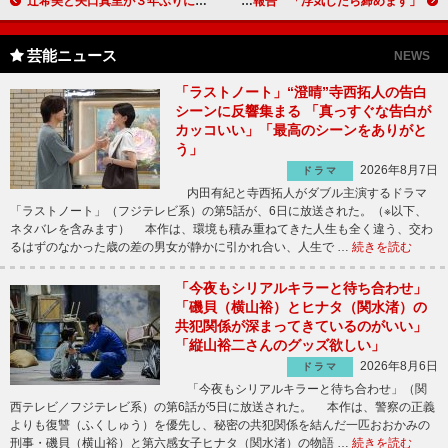
辻希美と矢口真里が３年ぶりにCM共演 矢口は子づくり宣言
山田優が小栗旬との入籍を報告 「浮気したら締めます」
芸能ニュース
NEWS
「ラストノート」“澄晴”寺西拓人の告白
シーンに反響集まる 「真っすぐな告白が
カッコいい」「最高のシーンをありがと
う」
2026年8月7日
ドラマ
内田有紀と寺西拓人がダブル主演するドラマ
「ラストノート」（フジテレビ系）の第5話が、6日に放送された。（※以下、
ネタバレを含みます） 本作は、環境も積み重ねてきた人生も全く違う、交わ
るはずのなかった歳の差の男女が静かに引かれ合い、人生で …
続きを読む
「今夜もシリアルキラーと待ち合わせ」
「磯貝（横山裕）とヒナタ（関水渚）の
共犯関係が深まってきているのがいい」
「縦山裕二さんのグッズ欲しい」
2026年8月6日
ドラマ
「今夜もシリアルキラーと待ち合わせ」（関
西テレビ／フジテレビ系）の第6話が5日に放送された。 本作は、警察の正義
よりも復讐（ふくしゅう）を優先し、秘密の共犯関係を結んだ一匹おおかみの
刑事・磯貝（横山裕）と第六感女子ヒナタ（関水渚）の物語 …
続きを読む