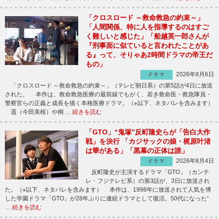
「クロスロード ～救命救急の約束～」
「人間関係、特に人を指導するのはすご
く難しいと感じた」「船越英一郎さんが
『刑事面に似ていると言われたことがあ
る』って、そりゃあ2時間ドラマの帝王だ
もの」
2026年8月6日
ドラマ
「クロスロード ～救命救急の約束～」（テレビ朝日系）の第5話が4日に放送
された。 本作は、救命救急医療の最前線でもがく、若き救命医・救急隊員・
警察官らの正義と成長を描く本格医療ドラマ。（※以下、ネタバレを含みます）
遥（今田美桜）や桐 …
続きを読む
「GTO」“鬼塚”反町隆史らが「告白大作
戦」を決行 「カジサックの娘・梶原叶渚
は華がある」「黒幕の正体は誰」
2026年8月4日
ドラマ
反町隆史が主演するドラマ「GTO」（カンテ
レ・フジテレビ系）の第3話が、3日に放送され
た。（※以下、ネタバレを含みます） 本作は、1998年に放送されて人気を博
した学園ドラマ「GTO」が28年ぶりに連続ドラマとして復活。50代になった“
…
続きを読む