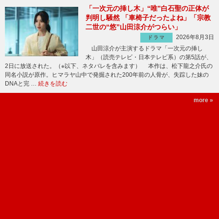
「一次元の挿し木」“唯”白石聖の正体が
判明し騒然 「車椅子だったよね」「宗教
二世の“悠”山田涼介がつらい」
2026年8月3日
ドラマ
山田涼介が主演するドラマ「一次元の挿し
木」（読売テレビ・日本テレビ系）の第5話が、
2日に放送された。（※以下、ネタバレを含みます） 本作は、松下龍之介氏の
同名小説が原作。ヒマラヤ山中で発掘された200年前の人骨が、失踪した妹の
DNAと完 …
続きを読む
more »