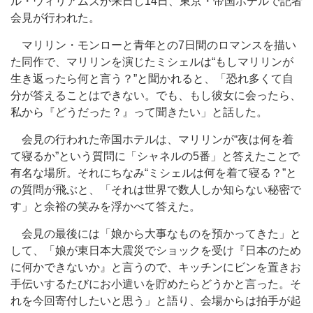
ル・ウィリアムズが来日し14日、東京・帝国ホテルで記者
会見が行われた。
マリリン・モンローと青年との7日間のロマンスを描い
た同作で、マリリンを演じたミシェルは“もしマリリンが
生き返ったら何と言う？”と聞かれると、「恐れ多くて自
分が答えることはできない。でも、もし彼女に会ったら、
私から『どうだった？』って聞きたい」と話した。
会見の行われた帝国ホテルは、マリリンが“夜は何を着
て寝るか”という質問に「シャネルの5番」と答えたことで
有名な場所。それにちなみ“ミシェルは何を着て寝る？”と
の質問が飛ぶと、「それは世界で数人しか知らない秘密で
す」と余裕の笑みを浮かべて答えた。
会見の最後には「娘から大事なものを預かってきた」と
して、「娘が東日本大震災でショックを受け『日本のため
に何かできないか』と言うので、キッチンにビンを置きお
手伝いするたびにお小遣いを貯めたらどうかと言った。そ
れを今回寄付したいと思う」と語り、会場からは拍手が起