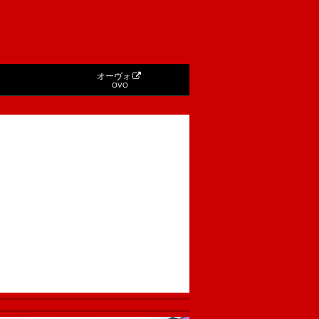
オーヴォ
OVO