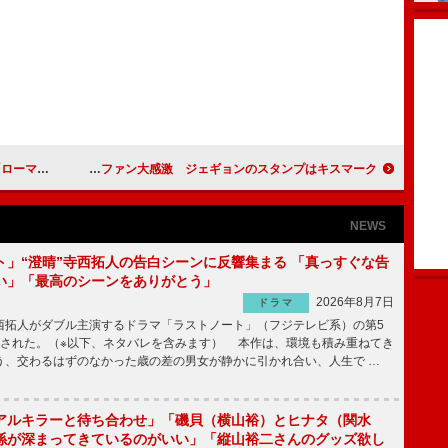
ナビゲーター
RAINBOWの握手会にファン大感激 ジェギョンのスタンプはキスマーク
NEWS
ト」“澄晴”寺西拓人の告白シーンに反響集まる 「真っすぐな告
い」「最高のシーンをありがとう」
2026年8月7日
ドラマ
拓人がダブル主演するドラマ「ラストノート」（フジテレビ系）の第5
送された。（※以下、ネタバレを含みます） 本作は、環境も積み重ねてき
う、交わるはずのなかった歳の差の男女が静かに引かれ合い、人生で …
アルキラーと待ち合わせ」「磯貝（横山裕）とヒナタ（関水
係が深まってきているのがいい」「縦山裕二さんのグッズ欲し