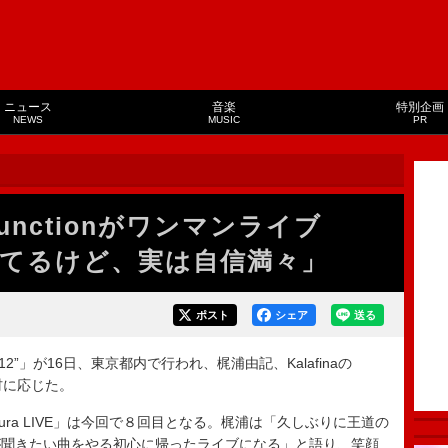
ニュース
音楽
特別企画
NEWS
MUSIC
PR
nJunctionがワンマンライブ
てるけど、実は自信満々」
ポスト
シェア
送る
Spring2012”」が16日、東京都内で行われ、梶浦由記、Kalafinaの
取材に応じた。
jiura LIVE」は今回で８回目となる。梶浦は「久しぶりに王道の
が聞きたい曲をやる初心に帰ったライブになる」と語り、笑顔