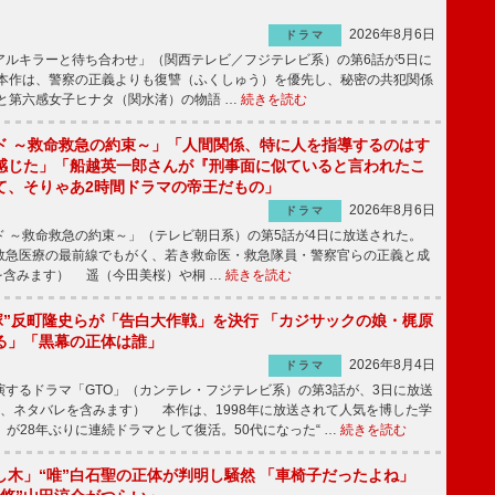
2026年8月6日
ドラマ
ルキラーと待ち合わせ」（関西テレビ／フジテレビ系）の第6話が5日に
本作は、警察の正義よりも復讐（ふくしゅう）を優先し、秘密の共犯関係
と第六感女子ヒナタ（関水渚）の物語 …
続きを読む
ド ～救命救急の約束～」「人間関係、特に人を指導するのはす
感じた」「船越英一郎さんが『刑事面に似ていると言われたこ
て、そりゃあ2時間ドラマの帝王だもの」
2026年8月6日
ドラマ
 ～救命救急の約束～」（テレビ朝日系）の第5話が4日に放送された。
急医療の最前線でもがく、若き救命医・救急隊員・警察官らの正義と成
を含みます） 遥（今田美桜）や桐 …
続きを読む
鬼塚”反町隆史らが「告白大作戦」を決行 「カジサックの娘・梶原
る」「黒幕の正体は誰」
2026年8月4日
ドラマ
するドラマ「GTO」（カンテレ・フジテレビ系）の第3話が、3日に放送
下、ネタバレを含みます） 本作は、1998年に放送されて人気を博した学
」が28年ぶりに連続ドラマとして復活。50代になった“ …
続きを読む
し木」“唯”白石聖の正体が判明し騒然 「車椅子だったよね」