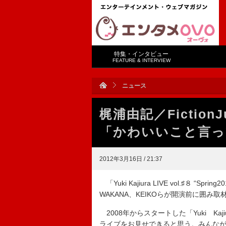
特集・インタビュー
FEATURE & INTERVIEW
ニュース
梶浦由記／Fictio
「かわいいこと言っ
2012年3月16日 / 21:37
「Yuki Kajiura LIVE vol.♯８ “
WAKANA、KEIKOらが開演前に囲み
2008年からスタートした「Yuki Ka
ライブをお見せできると思う。みんな