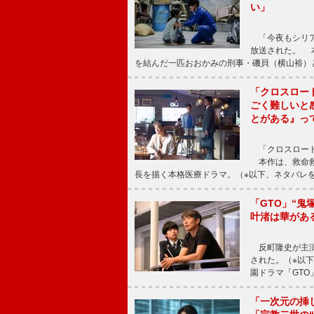
い」
「今夜もシリア
放送された。 
を結んだ一匹おおかみの刑事・磯貝（横山裕）
「クロスロー
ごく難しいと
とがある』っ
「クロスロード
本作は、救命救
長を描く本格医療ドラマ。（※以下、ネタバレ
「GTO」“
叶渚は華があ
反町隆史が主演
された。（※以
園ドラマ「GTO
「一次元の挿