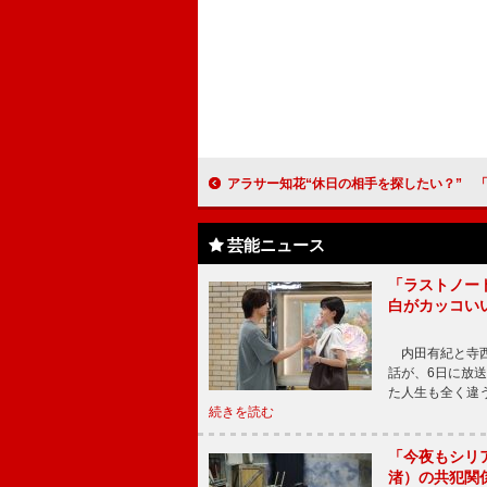
アラサー知花“休日の相手を探したい？” 「ローマの休日」特別番組で
芸能ニュース
「ラストノー
白がカッコい
内田有紀と寺西
話が、6日に放
た人生も全く違
続きを読む
「今夜もシリ
渚）の共犯関