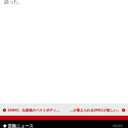
語った。
SHIHO、出産後のベストボディーを披露 夫とデートするときの下着の色は？
戸田恵梨香「こんな長いせりふ覚えられません」 「読むだけでせりふが覚えられるSPECが欲しい」
芸能ニュース
NEWS