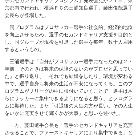
手のセカンドキャリアプログラム」発表会見が２１日、東
京都内で行われ、横浜ＦＣの三浦知良選手、藤田俊哉選手
会長らが登場した。
同プログラムはプロサッカー選手の社会的、経済的地位
を向上させるため、選手のセカンドキャリア支援を目的と
し、同グルーブが現役を引退した選手を毎年、数十人雇用
するというもの。
三浦選手は「自分がプロサッカー選手になったのは２７
年前。そのときは将来の保障のないのがプロだと思ってい
た」と振り返り、「それでも結婚をしたり、環境が変わる
中で、選手自身も将来の生活が不安になってくる。このプ
ログラムがＪリーグの中に根付いていくことで、選手はさ
らにサッカーに集中できるようになると思う」とプログラ
ムに期待した。また「引退後の人生の方が長い。その人生
をいかに充実させて輝くかが大事」と思いを述べた。
一方、藤田選手会長も「選手のセカンドキャリアを充実
させることで、ファーストキャリアにより集中できる」と