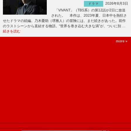
2026年8月3日
ドラマ
「VIVANT」（TBS系）の第12話が2日に放送
された。 本作は、2023年夏、日本中を熱狂さ
せたドラマの続編。乃木憂助（堺雅人）の冒険には、まだ続きがあった。前作
のラストシーンから直結する物語。“世界を巻き込む大きな渦”が、ついに別 …
続きを読む
more »