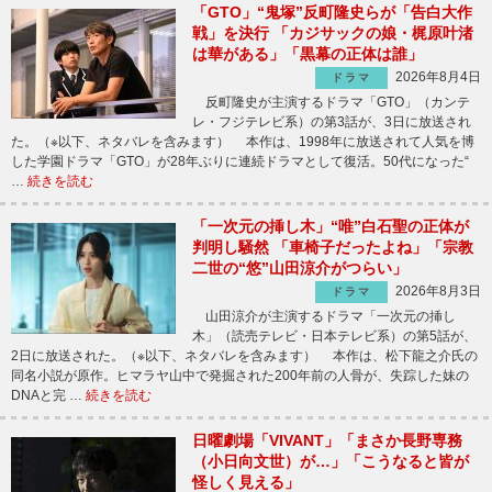
「GTO」“鬼塚”反町隆史らが「告白大作
戦」を決行 「カジサックの娘・梶原叶渚
は華がある」「黒幕の正体は誰」
2026年8月4日
ドラマ
反町隆史が主演するドラマ「GTO」（カンテ
レ・フジテレビ系）の第3話が、3日に放送され
た。（※以下、ネタバレを含みます） 本作は、1998年に放送されて人気を博
した学園ドラマ「GTO」が28年ぶりに連続ドラマとして復活。50代になった“
…
続きを読む
「一次元の挿し木」“唯”白石聖の正体が
判明し騒然 「車椅子だったよね」「宗教
二世の“悠”山田涼介がつらい」
2026年8月3日
ドラマ
山田涼介が主演するドラマ「一次元の挿し
木」（読売テレビ・日本テレビ系）の第5話が、
2日に放送された。（※以下、ネタバレを含みます） 本作は、松下龍之介氏の
同名小説が原作。ヒマラヤ山中で発掘された200年前の人骨が、失踪した妹の
DNAと完 …
続きを読む
日曜劇場「VIVANT」「まさか長野専務
（小日向文世）が…」「こうなると皆が
怪しく見える」