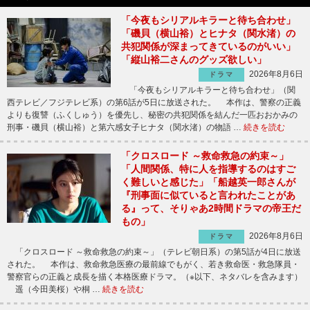
「今夜もシリアルキラーと待ち合わせ」
「磯貝（横山裕）とヒナタ（関水渚）の
共犯関係が深まってきているのがいい」
「縦山裕二さんのグッズ欲しい」
2026年8月6日
ドラマ
「今夜もシリアルキラーと待ち合わせ」（関
西テレビ／フジテレビ系）の第6話が5日に放送された。 本作は、警察の正義
よりも復讐（ふくしゅう）を優先し、秘密の共犯関係を結んだ一匹おおかみの
刑事・磯貝（横山裕）と第六感女子ヒナタ（関水渚）の物語 …
続きを読む
「クロスロード ～救命救急の約束～」
「人間関係、特に人を指導するのはすご
く難しいと感じた」「船越英一郎さんが
『刑事面に似ていると言われたことがあ
る』って、そりゃあ2時間ドラマの帝王だ
もの」
2026年8月6日
ドラマ
「クロスロード ～救命救急の約束～」（テレビ朝日系）の第5話が4日に放送
された。 本作は、救命救急医療の最前線でもがく、若き救命医・救急隊員・
警察官らの正義と成長を描く本格医療ドラマ。（※以下、ネタバレを含みます）
遥（今田美桜）や桐 …
続きを読む