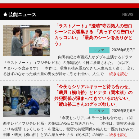
芸能ニュース
NEWS
「ラストノート」“澄晴”寺西拓人の告白
シーンに反響集まる 「真っすぐな告白が
カッコいい」「最高のシーンをありがと
う」
2026年8月7日
ドラマ
内田有紀と寺西拓人がダブル主演するドラマ
「ラストノート」（フジテレビ系）の第5話が、6日に放送された。（※以下、
ネタバレを含みます） 本作は、環境も積み重ねてきた人生も全く違う、交わ
るはずのなかった歳の差の男女が静かに引かれ合い、人生で …
続きを読む
「今夜もシリアルキラーと待ち合わせ」
「磯貝（横山裕）とヒナタ（関水渚）の
共犯関係が深まってきているのがいい」
「縦山裕二さんのグッズ欲しい」
2026年8月6日
ドラマ
「今夜もシリアルキラーと待ち合わせ」（関
西テレビ／フジテレビ系）の第6話が5日に放送された。 本作は、警察の正義
よりも復讐（ふくしゅう）を優先し、秘密の共犯関係を結んだ一匹おおかみの
刑事・磯貝（横山裕）と第六感女子ヒナタ（関水渚）の物語 …
続きを読む