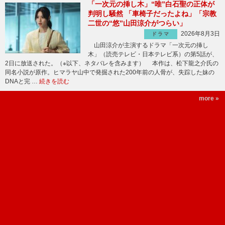
「一次元の挿し木」“唯”白石聖の正体が
判明し騒然 「車椅子だったよね」「宗教
二世の“悠”山田涼介がつらい」
2026年8月3日
ドラマ
山田涼介が主演するドラマ「一次元の挿し
木」（読売テレビ・日本テレビ系）の第5話が、
2日に放送された。（※以下、ネタバレを含みます） 本作は、松下龍之介氏の
同名小説が原作。ヒマラヤ山中で発掘された200年前の人骨が、失踪した妹の
DNAと完 …
続きを読む
more »