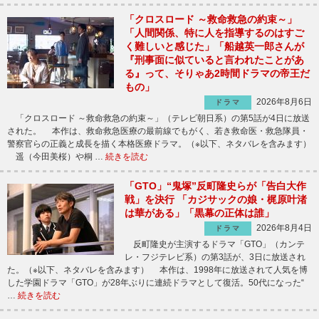
「クロスロード ～救命救急の約束～」
「人間関係、特に人を指導するのはすご
く難しいと感じた」「船越英一郎さんが
『刑事面に似ていると言われたことがあ
る』って、そりゃあ2時間ドラマの帝王だ
もの」
2026年8月6日
ドラマ
「クロスロード ～救命救急の約束～」（テレビ朝日系）の第5話が4日に放送
された。 本作は、救命救急医療の最前線でもがく、若き救命医・救急隊員・
警察官らの正義と成長を描く本格医療ドラマ。（※以下、ネタバレを含みます）
遥（今田美桜）や桐 …
続きを読む
「GTO」“鬼塚”反町隆史らが「告白大作
戦」を決行 「カジサックの娘・梶原叶渚
は華がある」「黒幕の正体は誰」
2026年8月4日
ドラマ
反町隆史が主演するドラマ「GTO」（カンテ
レ・フジテレビ系）の第3話が、3日に放送され
た。（※以下、ネタバレを含みます） 本作は、1998年に放送されて人気を博
した学園ドラマ「GTO」が28年ぶりに連続ドラマとして復活。50代になった“
…
続きを読む