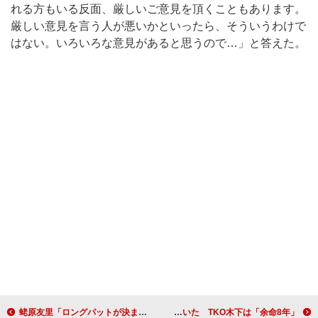
れる方もいる反面、厳しいご意見を頂くこともあります。
厳しい意見を言う人が悪いかといったら、そういうわけで
はない。いろいろな意見があると思うので…」と答えた。
蛯原友里「ロングパットが決まって快感」 「自己採点は100点満点で45点」
栗山千明、ヘアケアCMを虎視眈々と狙っていた TKO木下は「余命8年」