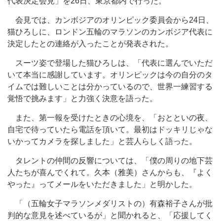
代表決定会見」を26日、東京都内で行った。
会見では、カンボジアのオリンピック委員会から24日、
猫ひろしに、ロンドン五輪のマラソンのカンボジア代表に
決定したとの連絡が入ったことが発表された。
スーツ姿で登場した猫ひろしは、「代表に選んでいただ
いて本当に感謝しています。オリンピックは今の自分のタ
イムでは難しいことは分かっているので、世界一練習する
覚悟で挑みます」と力強く決意を語った。
また、第一報を受けたときの心境を、「おとといの夜、
自宅で待っていたら電話を頂いて。最初はドッキリじゃな
いかってカメラを探しました」と芸人らしく語った。
タレントの仲間の反響については、「僕の周りの地下芸
人たちが喜んでくれて。久本（雅美）さんからも、『よく
やった』ってメールをいただきました」と明かした。
「（五輪女子マラソンメダリストの）有森裕子さんが批
判的な意見を述べているが」と聞かれると、「応援してく