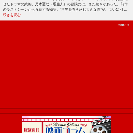
せたドラマの続編。乃木憂助（堺雅人）の冒険には、まだ続きがあった。前作
のラストシーンから直結する物語。“世界を巻き込む大きな渦”が、ついに別 …
続きを読む
more »