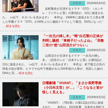
2026年8月4日
ドラマ
反町隆史が主演するドラマ「GTO」（カンテ
レ・フジテレビ系）の第3話が、3日に放送され
た。（※以下、ネタバレを含みます） 本作は、1998年に放送されて人気を博
した学園ドラマ「GTO」が28年ぶりに連続ドラマとして復活。50代になった“
…
続きを読む
「一次元の挿し木」“唯”白石聖の正体が
判明し騒然 「車椅子だったよね」「宗教
二世の“悠”山田涼介がつらい」
2026年8月3日
ドラマ
山田涼介が主演するドラマ「一次元の挿し
木」（読売テレビ・日本テレビ系）の第5話が、
2日に放送された。（※以下、ネタバレを含みます） 本作は、松下龍之介氏の
同名小説が原作。ヒマラヤ山中で発掘された200年前の人骨が、失踪した妹の
DNAと完 …
続きを読む
日曜劇場「VIVANT」「まさか長野専務
（小日向文世）が…」「こうなると皆が
怪しく見える」
2026年8月3日
ドラマ
「VIVANT」（TBS系）の第12話が2日に放送
された。 本作は、2023年夏、日本中を熱狂さ