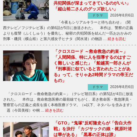
共犯関係が深まってきているのがいい」
「縦山裕二さんのグッズ欲しい」
2026年8月6日
ドラマ
「今夜もシリアルキラーと待ち合わせ」（関
西テレビ／フジテレビ系）の第6話が5日に放送された。 本作は、警察の正義
よりも復讐（ふくしゅう）を優先し、秘密の共犯関係を結んだ一匹おおかみの
刑事・磯貝（横山裕）と第六感女子ヒナタ（関水渚）の物語 …
続きを読む
「クロスロード ～救命救急の約束～」
「人間関係、特に人を指導するのはすご
く難しいと感じた」「船越英一郎さんが
『刑事面に似ていると言われたことがあ
る』って、そりゃあ2時間ドラマの帝王だ
もの」
2026年8月6日
ドラマ
「クロスロード ～救命救急の約束～」（テレビ朝日系）の第5話が4日に放送
された。 本作は、救命救急医療の最前線でもがく、若き救命医・救急隊員・
警察官らの正義と成長を描く本格医療ドラマ。（※以下、ネタバレを含みます）
遥（今田美桜）や桐 …
続きを読む
「GTO」“鬼塚”反町隆史らが「告白大作
戦」を決行 「カジサックの娘・梶原叶渚
は華がある」「黒幕の正体は誰」