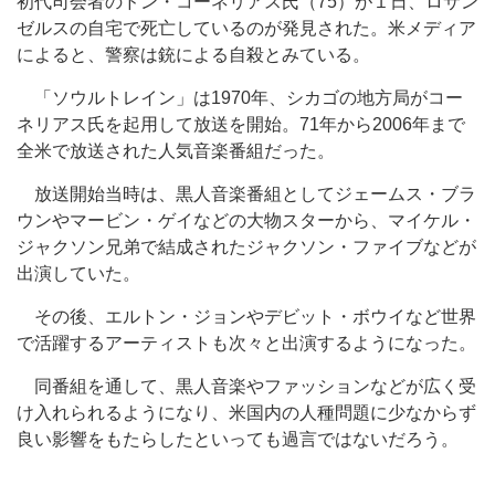
初代司会者のドン・コーネリアス氏（75）が１日、ロサン
ゼルスの自宅で死亡しているのが発見された。米メディア
によると、警察は銃による自殺とみている。
「ソウルトレイン」は1970年、シカゴの地方局がコー
ネリアス氏を起用して放送を開始。71年から2006年まで
全米で放送された人気音楽番組だった。
放送開始当時は、黒人音楽番組としてジェームス・ブラ
ウンやマービン・ゲイなどの大物スターから、マイケル・
ジャクソン兄弟で結成されたジャクソン・ファイブなどが
出演していた。
その後、エルトン・ジョンやデビット・ボウイなど世界
で活躍するアーティストも次々と出演するようになった。
同番組を通して、黒人音楽やファッションなどが広く受
け入れられるようになり、米国内の人種問題に少なからず
良い影響をもたらしたといっても過言ではないだろう。