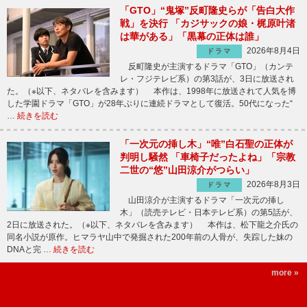
「GTO」“鬼塚”反町隆史らが「告白大作
戦」を決行 「カジサックの娘・梶原叶渚
は華がある」「黒幕の正体は誰」
2026年8月4日
ドラマ
反町隆史が主演するドラマ「GTO」（カンテ
レ・フジテレビ系）の第3話が、3日に放送され
た。（※以下、ネタバレを含みます） 本作は、1998年に放送されて人気を博
した学園ドラマ「GTO」が28年ぶりに連続ドラマとして復活。50代になった“
…
続きを読む
「一次元の挿し木」“唯”白石聖の正体が
判明し騒然 「車椅子だったよね」「宗教
二世の“悠”山田涼介がつらい」
2026年8月3日
ドラマ
山田涼介が主演するドラマ「一次元の挿し
木」（読売テレビ・日本テレビ系）の第5話が、
2日に放送された。（※以下、ネタバレを含みます） 本作は、松下龍之介氏の
同名小説が原作。ヒマラヤ山中で発掘された200年前の人骨が、失踪した妹の
DNAと完 …
続きを読む
more »