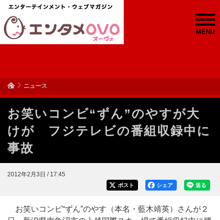
MENU
ニュース
お笑いコンビ“ずん”のやすが大
けが フジテレビの番組収録中に
事故
2012年2月3日 / 17:45
ポスト
シェア
送る
お笑いコンビ“ずん”のやす（本名・藍木靖英）さんが２