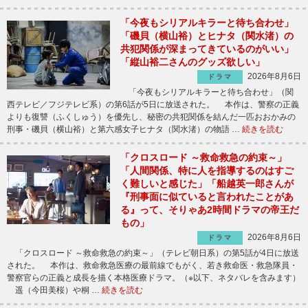
「今夜もシリアルキラーと待ち合わせ」
「磯貝（横山裕）とヒナタ（関水渚）の
共犯関係が深まってきているのがいい」
「縦山裕二さんのグッズ欲しい」
2026年8月6日
ドラマ
「今夜もシリアルキラーと待ち合わせ」（関
西テレビ／フジテレビ系）の第6話が5日に放送された。 本作は、警察の正義
よりも復讐（ふくしゅう）を優先し、秘密の共犯関係を結んだ一匹おおかみの
刑事・磯貝（横山裕）と第六感女子ヒナタ（関水渚）の物語 …
続きを読む
「クロスロード ～救命救急の約束～」
「人間関係、特に人を指導するのはすご
く難しいと感じた」「船越英一郎さんが
『刑事面に似ていると言われたことがあ
る』って、そりゃあ2時間ドラマの帝王だ
もの」
2026年8月6日
ドラマ
「クロスロード ～救命救急の約束～」（テレビ朝日系）の第5話が4日に放送
された。 本作は、救命救急医療の最前線でもがく、若き救命医・救急隊員・
警察官らの正義と成長を描く本格医療ドラマ。（※以下、ネタバレを含みます）
遥（今田美桜）や桐 …
続きを読む