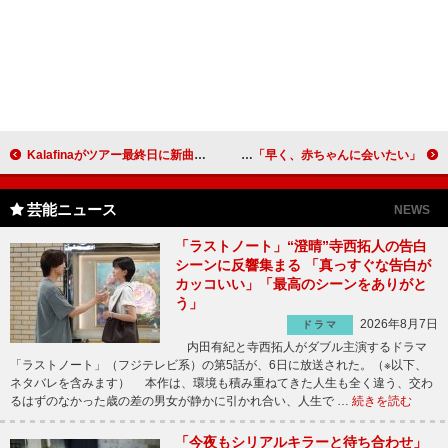
Kalafinaがツアー最終日に新曲初披露 Hikaru「次につながるツアーになった」
山田花子、妊娠５カ月喜びのコメント 「早く、赤ちゃんに会いたい」
芸能ニュース
NEWS
「ラストノート」“澄晴”寺西拓人の告白
シーンに反響集まる 「真っすぐな告白が
カッコいい」「最高のシーンをありがと
う」
2026年8月7日
ドラマ
内田有紀と寺西拓人がダブル主演するドラマ
「ラストノート」（フジテレビ系）の第5話が、6日に放送された。（※以下、
ネタバレを含みます） 本作は、環境も積み重ねてきた人生も全く違う、交わ
るはずのなかった歳の差の男女が静かに引かれ合い、人生で …
続きを読む
「今夜もシリアルキラーと待ち合わせ」