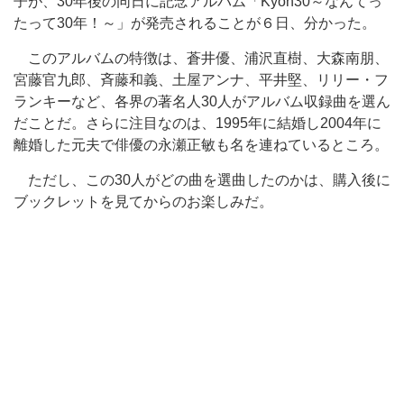
子が、30年後の同日に記念アルバム「Kyon30～なんてっ
たって30年！～」が発売されることが６日、分かった。
このアルバムの特徴は、蒼井優、浦沢直樹、大森南朋、
宮藤官九郎、斉藤和義、土屋アンナ、平井堅、リリー・フ
ランキーなど、各界の著名人30人がアルバム収録曲を選ん
だことだ。さらに注目なのは、1995年に結婚し2004年に
離婚した元夫で俳優の永瀬正敏も名を連ねているところ。
ただし、この30人がどの曲を選曲したのかは、購入後に
ブックレットを見てからのお楽しみだ。