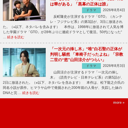
は華がある」「黒幕の正体は誰」
2026年8月4日
ドラマ
反町隆史が主演するドラマ「GTO」（カンテ
レ・フジテレビ系）の第3話が、3日に放送され
た。（※以下、ネタバレを含みます） 本作は、1998年に放送されて人気を博
した学園ドラマ「GTO」が28年ぶりに連続ドラマとして復活。50代になった“
…
続きを読む
「一次元の挿し木」“唯”白石聖の正体が
判明し騒然 「車椅子だったよね」「宗教
二世の“悠”山田涼介がつらい」
2026年8月3日
ドラマ
山田涼介が主演するドラマ「一次元の挿し
木」（読売テレビ・日本テレビ系）の第5話が、
2日に放送された。（※以下、ネタバレを含みます） 本作は、松下龍之介氏の
同名小説が原作。ヒマラヤ山中で発掘された200年前の人骨が、失踪した妹の
DNAと完 …
続きを読む
more »