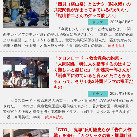
「磯貝（横山裕）とヒナタ（関水渚）の
共犯関係が深まってきているのがいい」
「縦山裕二さんのグッズ欲しい」
2026年8月6日
ドラマ
「今夜もシリアルキラーと待ち合わせ」（関
西テレビ／フジテレビ系）の第6話が5日に放送された。 本作は、警察の正義
よりも復讐（ふくしゅう）を優先し、秘密の共犯関係を結んだ一匹おおかみの
刑事・磯貝（横山裕）と第六感女子ヒナタ（関水渚）の物語 …
続きを読む
「クロスロード ～救命救急の約束～」
「人間関係、特に人を指導するのはすご
く難しいと感じた」「船越英一郎さんが
『刑事面に似ていると言われたことがあ
る』って、そりゃあ2時間ドラマの帝王だ
もの」
2026年8月6日
ドラマ
「クロスロード ～救命救急の約束～」（テレビ朝日系）の第5話が4日に放送
された。 本作は、救命救急医療の最前線でもがく、若き救命医・救急隊員・
警察官らの正義と成長を描く本格医療ドラマ。（※以下、ネタバレを含みます）
遥（今田美桜）や桐 …
続きを読む
「GTO」“鬼塚”反町隆史らが「告白大作
戦」を決行 「カジサックの娘・梶原叶渚