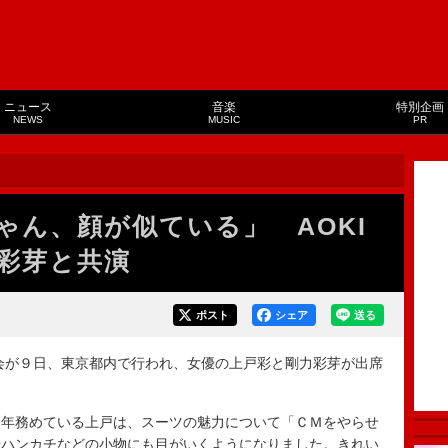
ニュース
音楽
特別企画
NEWS
MUSIC
PR
ゃん、顔が似ている」 AOKI
彩芽と共演
ポスト
シェア
送る
会が９日、東京都内で行われ、女優の上戸彩と剛力彩芽が出席
年務めている上戸は、スーツの魅力について「ＣＭをやらせ
やハンカチなどの小物にも目がいくようになりました。きれい