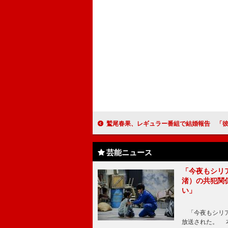
鷲尾春果、レギュラー番組で結婚報告 「彼といるといつも笑顔の
芸能ニュース
「今夜もシリ
渚）の共犯関
い」
「今夜もシリア
放送された。 