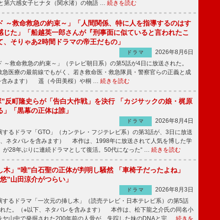
と第六感女子ヒナタ（関水渚）の物語 …
続きを読む
ド ～救命救急の約束～」「人間関係、特に人を指導するのはす
感じた」「船越英一郎さんが『刑事面に似ていると言われたこ
て、そりゃあ2時間ドラマの帝王だもの」
2026年8月6日
ドラマ
 ～救命救急の約束～」（テレビ朝日系）の第5話が4日に放送された。
急医療の最前線でもがく、若き救命医・救急隊員・警察官らの正義と成
を含みます） 遥（今田美桜）や桐 …
続きを読む
鬼塚”反町隆史らが「告白大作戦」を決行 「カジサックの娘・梶原
る」「黒幕の正体は誰」
2026年8月4日
ドラマ
するドラマ「GTO」（カンテレ・フジテレビ系）の第3話が、3日に放送
下、ネタバレを含みます） 本作は、1998年に放送されて人気を博した学
」が28年ぶりに連続ドラマとして復活。50代になった“ …
続きを読む
し木」“唯”白石聖の正体が判明し騒然 「車椅子だったよね」
“悠”山田涼介がつらい」
2026年8月3日
ドラマ
するドラマ「一次元の挿し木」（読売テレビ・日本テレビ系）の第5話
された。（※以下、ネタバレを含みます） 本作は、松下龍之介氏の同名小
ヤ山中で発掘された200年前の人骨が、失踪した妹のDNAと完 …
続きを