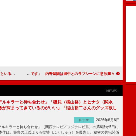
私がいる」
田中圭、第１子誕生に笑顔で「かわいいです」 内野聖陽は田中とのラブシーンに意欲満々？！
NEWS
アルキラーと待ち合わせ」「磯貝（横山裕）とヒナタ（関水
係が深まってきているのがいい」「縦山裕二さんのグッズ欲し
2026年8月6日
ドラマ
ルキラーと待ち合わせ」（関西テレビ／フジテレビ系）の第6話が5日に
本作は、警察の正義よりも復讐（ふくしゅう）を優先し、秘密の共犯関係