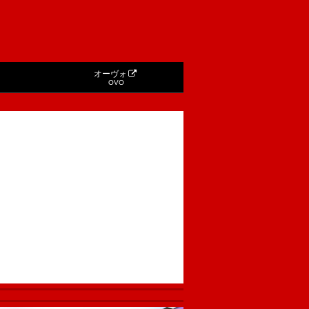
オーヴォ
OVO