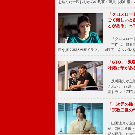
を結んだ一匹おおかみの刑事・磯貝（横山裕）
「クロスロー
ごく難しいと
とがある』っ
「クロスロード
本作は、救命救
長を描く本格医療ドラマ。（※以下、ネタバレ
「GTO」“
叶渚は華があ
反町隆史が主演
された。（※以
園ドラマ「GTO
「一次元の挿
「宗教二世の
山田涼介が主演
が、2日に放送
説が原作。ヒマラ