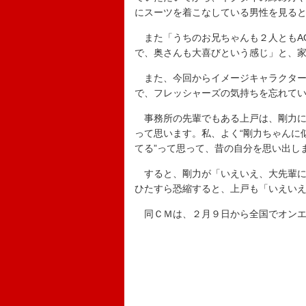
にスーツを着こなしている男性を見ると
また「うちのお兄ちゃんも２人ともAO
で、奥さんも大喜びという感じ」と、
また、今回からイメージキャラクター
で、フレッシャーズの気持ちを忘れて
事務所の先輩でもある上戸は、剛力に
って思います。私、よく“剛力ちゃんに
てる”って思って、昔の自分を思い出し
すると、剛力が「いえいえ、大先輩に
ひたすら恐縮すると、上戸も「いえい
同ＣＭは、２月９日から全国でオンエ