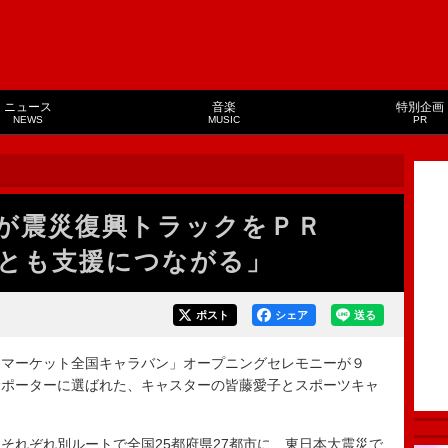
ニュース
音楽
特別企画
NEWS
MUSIC
PR
知が震災復興トラックをＰＲ
とも支援につながる」
ポスト
シェア
送る
”トラックマーケット全国キャラバン」オープニングセレモニーが９
サポーターに選ばれた、キャスターの皆藤愛子とスポーツキャ
れぞれ別ルートで全国25都府県27都市に、東日本大震災で