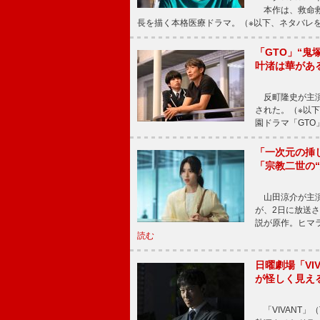
本作は、救命救
長を描く本格医療ドラマ。（※以下、ネタバレ
「GTO」“
叶渚は華があ
反町隆史が主演
された。（※以
園ドラマ「GTO
「一次元の挿
「宗教二世の
山田涼介が主演
が、2日に放送
説が原作。ヒマラ
読む
日曜劇場「V
が怪しく見え
「VIVANT」