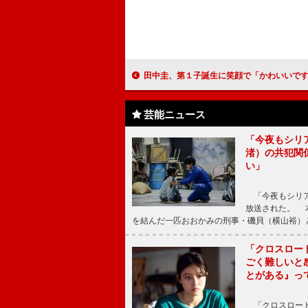
田中圭、第１子誕生に笑顔で「かわいいです」 内野聖陽は田中とのラブシーンに
芸能ニュース
「今夜もシリ
渚）の共犯関
い」
「今夜もシリア
放送された。 
を結んだ一匹おおかみの刑事・磯貝（横山裕）
「クロスロー
ごく難しいと
とがある』っ
「クロスロード