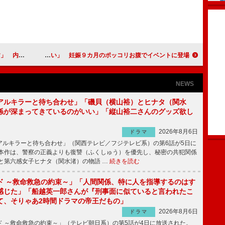
意欲満々？！
ミキティ、メイサと「ママ友になりたい」 妊娠９カ月のポッコリお腹でイベントに登場
NEWS
アルキラーと待ち合わせ」「磯貝（横山裕）とヒナタ（関水
係が深まってきているのがいい」「縦山裕二さんのグッズ欲し
2026年8月6日
ドラマ
ルキラーと待ち合わせ」（関西テレビ／フジテレビ系）の第6話が5日に
本作は、警察の正義よりも復讐（ふくしゅう）を優先し、秘密の共犯関係
と第六感女子ヒナタ（関水渚）の物語 …
続きを読む
ド ～救命救急の約束～」「人間関係、特に人を指導するのはす
感じた」「船越英一郎さんが『刑事面に似ていると言われたこ
て、そりゃあ2時間ドラマの帝王だもの」
2026年8月6日
ドラマ
 ～救命救急の約束～」（テレビ朝日系）の第5話が4日に放送された。