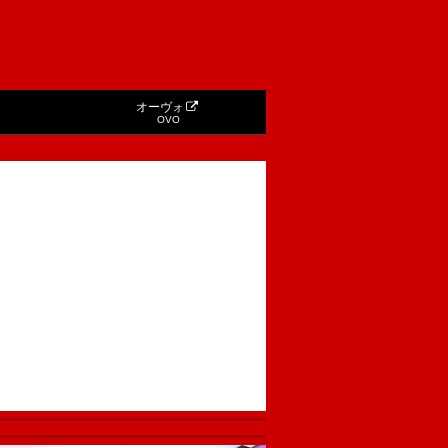
オーヴォ
OVO