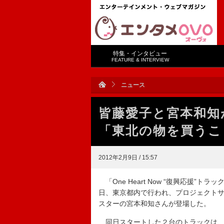
特集・インタビュー
FEATURE & INTERVIEW
ニュース
皆藤愛子と宮本和
「東北の物を買うこ
2012年2月9日 / 15:57
「One Heart Now “復興応援
日、東京都内で行われ、プロジェクト
スターの宮本和知さんが登場した。
同日スタートした２台のトラックは、そ