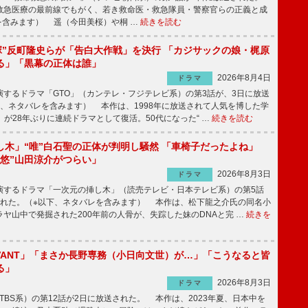
急医療の最前線でもがく、若き救命医・救急隊員・警察官らの正義と成
を含みます） 遥（今田美桜）や桐 …
続きを読む
鬼塚”反町隆史らが「告白大作戦」を決行 「カジサックの娘・梶原
る」「黒幕の正体は誰」
2026年8月4日
ドラマ
するドラマ「GTO」（カンテレ・フジテレビ系）の第3話が、3日に放送
下、ネタバレを含みます） 本作は、1998年に放送されて人気を博した学
」が28年ぶりに連続ドラマとして復活。50代になった“ …
続きを読む
し木」“唯”白石聖の正体が判明し騒然 「車椅子だったよね」
“悠”山田涼介がつらい」
2026年8月3日
ドラマ
するドラマ「一次元の挿し木」（読売テレビ・日本テレビ系）の第5話
された。（※以下、ネタバレを含みます） 本作は、松下龍之介氏の同名小
ヤ山中で発掘された200年前の人骨が、失踪した妹のDNAと完 …
続きを
IVANT」「まさか長野専務（小日向文世）が…」「こうなると皆
る」
2026年8月3日
ドラマ
（TBS系）の第12話が2日に放送された。 本作は、2023年夏、日本中を