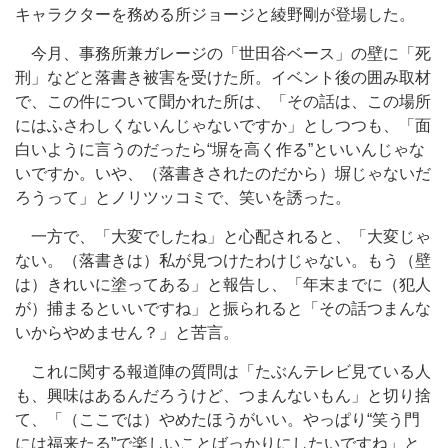
キャラクターを務める所ジョージと綾野剛が登場した。
今月、事務所兼ガレージの「世田谷ベース」の壁に「死
刑」などと落書き被害を受けた所。イベント後の囲み取材
で、この件について聞かれた所は、「その話は、この場所
にはふさわしくないんじゃないですか」としつつも、「面
白いように言うのだったら“塀を高く作る”といいんじゃな
いですか。いや、（落書きされたのだから）塀じゃないだ
ろうって」とノリツッコミで、笑いを誘った。
一方で、「大変でしたね」と心配されると、「大変じゃ
ない。（落書きは）私が見つけたわけじゃない。もう（壁
は）きれいに塗ってある」と報告し、「年末までに（犯人
が）捕まるといいですね」と振られると「その話つまんな
いからやめません？」と苦言。
これに関する報道陣の質問は「たぶんテレビ見ている人
も、興味はあるんだろうけど、つまんないもん」と切り捨
て、「（ここでは）やめたほうがいい。やっぱり“笑う門
には福来たる”で楽しいことばっかりにしたいですね」と