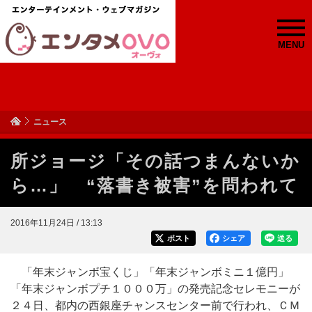
MENU
ニュース
所ジョージ「その話つまんないか
ら…」 “落書き被害”を問われて
2016年11月24日 / 13:13
ポスト
シェア
送る
「年末ジャンボ宝くじ」「年末ジャンボミニ１億円」
「年末ジャンボプチ１０００万」の発売記念セレモニーが
２４日、都内の西銀座チャンスセンター前で行われ、ＣＭ