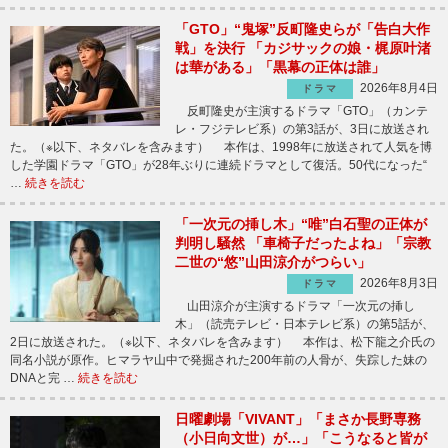
「GTO」“鬼塚”反町隆史らが「告白大作
戦」を決行 「カジサックの娘・梶原叶渚
は華がある」「黒幕の正体は誰」
2026年8月4日
ドラマ
反町隆史が主演するドラマ「GTO」（カンテ
レ・フジテレビ系）の第3話が、3日に放送され
た。（※以下、ネタバレを含みます） 本作は、1998年に放送されて人気を博
した学園ドラマ「GTO」が28年ぶりに連続ドラマとして復活。50代になった“
…
続きを読む
「一次元の挿し木」“唯”白石聖の正体が
判明し騒然 「車椅子だったよね」「宗教
二世の“悠”山田涼介がつらい」
2026年8月3日
ドラマ
山田涼介が主演するドラマ「一次元の挿し
木」（読売テレビ・日本テレビ系）の第5話が、
2日に放送された。（※以下、ネタバレを含みます） 本作は、松下龍之介氏の
同名小説が原作。ヒマラヤ山中で発掘された200年前の人骨が、失踪した妹の
DNAと完 …
続きを読む
日曜劇場「VIVANT」「まさか長野専務
（小日向文世）が…」「こうなると皆が