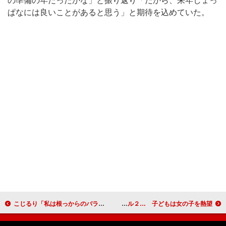
の準備の年だったかな」と振り返り「だから、来年しょっ
ぱなには良いことがあると思う」と期待を込めていた。
こじるり「私は根っからのバラエティー人間」 歌に挑戦した過去は「なかったことに…」
りゅうちぇる、学生時代の成績はオール２… 子どもは女の子を熱望！