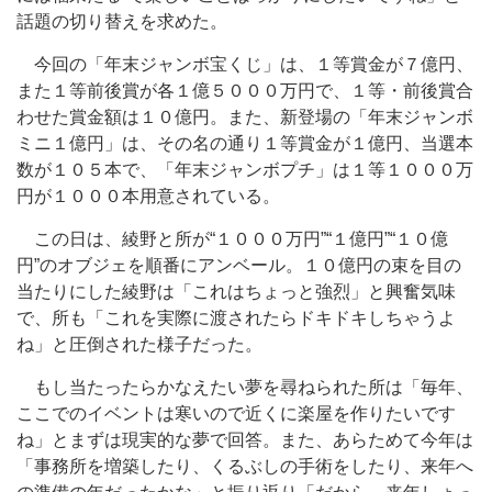
話題の切り替えを求めた。
今回の「年末ジャンボ宝くじ」は、１等賞金が７億円、
また１等前後賞が各１億５０００万円で、１等・前後賞合
わせた賞金額は１０億円。また、新登場の「年末ジャンボ
ミニ１億円」は、その名の通り１等賞金が１億円、当選本
数が１０５本で、「年末ジャンボプチ」は１等１０００万
円が１０００本用意されている。
この日は、綾野と所が“１０００万円”“１億円”“１０億
円”のオブジェを順番にアンベール。１０億円の束を目の
当たりにした綾野は「これはちょっと強烈」と興奮気味
で、所も「これを実際に渡されたらドキドキしちゃうよ
ね」と圧倒された様子だった。
もし当たったらかなえたい夢を尋ねられた所は「毎年、
ここでのイベントは寒いので近くに楽屋を作りたいです
ね」とまずは現実的な夢で回答。また、あらためて今年は
「事務所を増築したり、くるぶしの手術をしたり、来年へ