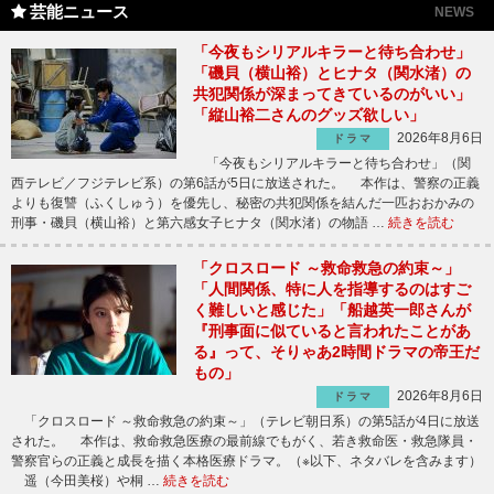
芸能ニュース
NEWS
「今夜もシリアルキラーと待ち合わせ」
「磯貝（横山裕）とヒナタ（関水渚）の
共犯関係が深まってきているのがいい」
「縦山裕二さんのグッズ欲しい」
2026年8月6日
ドラマ
「今夜もシリアルキラーと待ち合わせ」（関
西テレビ／フジテレビ系）の第6話が5日に放送された。 本作は、警察の正義
よりも復讐（ふくしゅう）を優先し、秘密の共犯関係を結んだ一匹おおかみの
刑事・磯貝（横山裕）と第六感女子ヒナタ（関水渚）の物語 …
続きを読む
「クロスロード ～救命救急の約束～」
「人間関係、特に人を指導するのはすご
く難しいと感じた」「船越英一郎さんが
『刑事面に似ていると言われたことがあ
る』って、そりゃあ2時間ドラマの帝王だ
もの」
2026年8月6日
ドラマ
「クロスロード ～救命救急の約束～」（テレビ朝日系）の第5話が4日に放送
された。 本作は、救命救急医療の最前線でもがく、若き救命医・救急隊員・
警察官らの正義と成長を描く本格医療ドラマ。（※以下、ネタバレを含みます）
遥（今田美桜）や桐 …
続きを読む