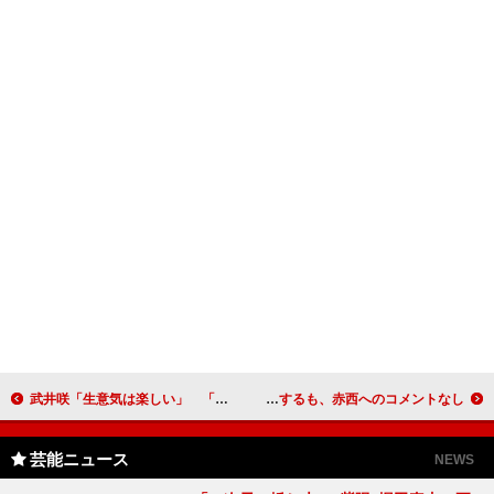
武井咲「生意気は楽しい」 「裏で裏切るのは俺」と遠藤憲一
KAT-TUN亀梨和也、赤西結婚には無言 商品ＰＲをするも、赤西へのコメントなし
芸能ニュース
NEWS