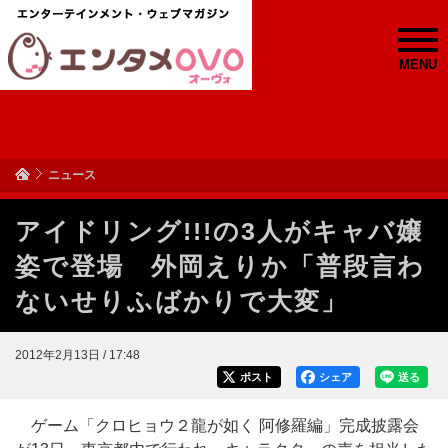
MENU
ニュース
アイドリング!!!の3人がキャバ嬢
姿で登場 外岡えりか「普段言わ
ないせりふばかりで大変」
2012年2月13日 / 17:48
ポスト
シェア
送る
ゲーム「クロヒョウ２龍が如く 阿修羅編」完成披露会