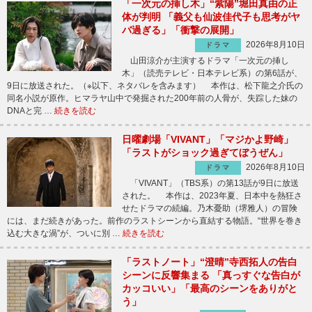
「一次元の挿し木」“紫陽”堀田真由の正
体が判明 「義父も仙波佳代子も思考がヤ
バ過ぎる」「衝撃の展開」
2026年8月10日
ドラマ
山田涼介が主演するドラマ「一次元の挿し
木」（読売テレビ・日本テレビ系）の第6話が、
9日に放送された。（※以下、ネタバレを含みます） 本作は、松下龍之介氏の
同名小説が原作。ヒマラヤ山中で発掘された200年前の人骨が、失踪した妹の
DNAと完 …
続きを読む
日曜劇場「VIVANT」「マジかよ野崎」
「ラストがショック過ぎてぼうぜん」
2026年8月10日
ドラマ
「VIVANT」（TBS系）の第13話が9日に放送
された。 本作は、2023年夏、日本中を熱狂さ
せたドラマの続編。乃木憂助（堺雅人）の冒険
には、まだ続きがあった。前作のラストシーンから直結する物語。“世界を巻き
込む大きな渦”が、ついに別 …
続きを読む
「ラストノート」“澄晴”寺西拓人の告白
シーンに反響集まる 「真っすぐな告白が
カッコいい」「最高のシーンをありがと
う」