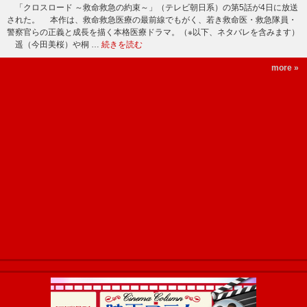
「クロスロード ～救命救急の約束～」（テレビ朝日系）の第5話が4日に放送
された。 本作は、救命救急医療の最前線でもがく、若き救命医・救急隊員・
警察官らの正義と成長を描く本格医療ドラマ。（※以下、ネタバレを含みます）
遥（今田美桜）や桐 …
続きを読む
more »