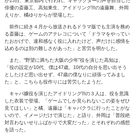
が13日、東京都内で行われ、キャラクターの声を担当した
俳優の斎藤工、高知東生、アイドリング!!!の遠藤舞、外岡
えりか、橘ゆりからが登場した。
前作に続き４月から放送されるドラマ版でも主演を務め
る斎藤は、ゲームのアテレコについて「ドラマをやってい
たおかげで、違和感なく役に入れたけど、声だけに感情を
込めるのは別の難しさがあった」と苦労を明かした。
また、“野望に満ちた大阪の少年”役を演じた高知は、
「役の設定が10代、僕は47歳。10代の自分を思い出そう
としたけど思い出せず、47歳の僕なりに頑張ってみまし
た」と、こちらも役作りには苦労したようだ。
キャバ嬢役を演じたアイドリング!!!の３人は、役を意識
した衣装で登場。「ゲームでしか見られないこの姿をぜひ
見てほしい」と橘、遠藤は「キャバクラに行ったことがな
いので、イメージだけで演じた」と語り、外岡は「普段絶
対言わないせりふばかりで大変だった」とそれぞれの感想
を語った。