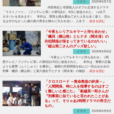
2026年8月7日
ドラマ
内田有紀と寺西拓人がダブル主演するドラマ
「ラストノート」（フジテレビ系）の第5話が、6日に放送された。（※以下、
ネタバレを含みます） 本作は、環境も積み重ねてきた人生も全く違う、交わ
るはずのなかった歳の差の男女が静かに引かれ合い、人生で …
続きを読む
「今夜もシリアルキラーと待ち合わせ」
「磯貝（横山裕）とヒナタ（関水渚）の
共犯関係が深まってきているのがいい」
「縦山裕二さんのグッズ欲しい」
2026年8月6日
ドラマ
「今夜もシリアルキラーと待ち合わせ」（関
西テレビ／フジテレビ系）の第6話が5日に放送された。 本作は、警察の正義
よりも復讐（ふくしゅう）を優先し、秘密の共犯関係を結んだ一匹おおかみの
刑事・磯貝（横山裕）と第六感女子ヒナタ（関水渚）の物語 …
続きを読む
「クロスロード ～救命救急の約束～」
「人間関係、特に人を指導するのはすご
く難しいと感じた」「船越英一郎さんが
『刑事面に似ていると言われたことがあ
る』って、そりゃあ2時間ドラマの帝王だ
もの」
2026年8月6日
ドラマ