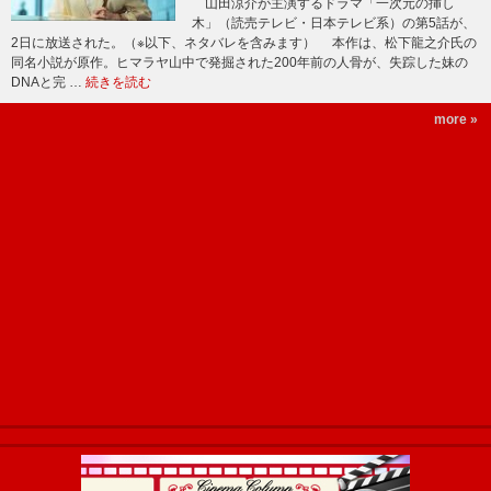
山田涼介が主演するドラマ「一次元の挿し
木」（読売テレビ・日本テレビ系）の第5話が、
2日に放送された。（※以下、ネタバレを含みます） 本作は、松下龍之介氏の
同名小説が原作。ヒマラヤ山中で発掘された200年前の人骨が、失踪した妹の
DNAと完 …
続きを読む
more »