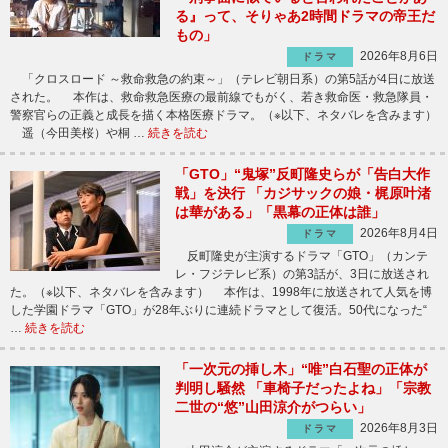
る』って、そりゃあ2時間ドラマの帝王だ
もの」
2026年8月6日
ドラマ
「クロスロード ～救命救急の約束～」（テレビ朝日系）の第5話が4日に放送
された。 本作は、救命救急医療の最前線でもがく、若き救命医・救急隊員・
警察官らの正義と成長を描く本格医療ドラマ。（※以下、ネタバレを含みます）
遥（今田美桜）や桐 …
続きを読む
「GTO」“鬼塚”反町隆史らが「告白大作
戦」を決行 「カジサックの娘・梶原叶渚
は華がある」「黒幕の正体は誰」
2026年8月4日
ドラマ
反町隆史が主演するドラマ「GTO」（カンテ
レ・フジテレビ系）の第3話が、3日に放送され
た。（※以下、ネタバレを含みます） 本作は、1998年に放送されて人気を博
した学園ドラマ「GTO」が28年ぶりに連続ドラマとして復活。50代になった“
…
続きを読む
「一次元の挿し木」“唯”白石聖の正体が
判明し騒然 「車椅子だったよね」「宗教
二世の“悠”山田涼介がつらい」
2026年8月3日
ドラマ