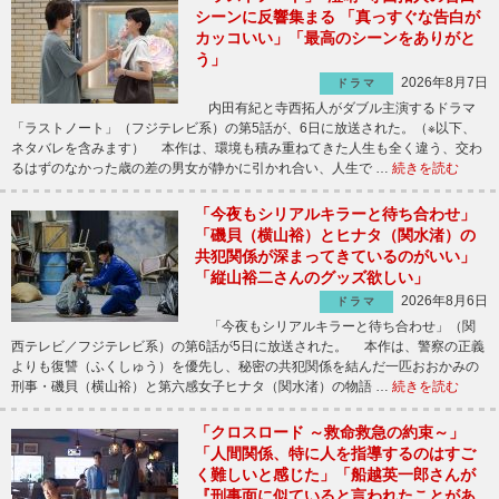
シーンに反響集まる 「真っすぐな告白が
カッコいい」「最高のシーンをありがと
う」
2026年8月7日
ドラマ
内田有紀と寺西拓人がダブル主演するドラマ
「ラストノート」（フジテレビ系）の第5話が、6日に放送された。（※以下、
ネタバレを含みます） 本作は、環境も積み重ねてきた人生も全く違う、交わ
るはずのなかった歳の差の男女が静かに引かれ合い、人生で …
続きを読む
「今夜もシリアルキラーと待ち合わせ」
「磯貝（横山裕）とヒナタ（関水渚）の
共犯関係が深まってきているのがいい」
「縦山裕二さんのグッズ欲しい」
2026年8月6日
ドラマ
「今夜もシリアルキラーと待ち合わせ」（関
西テレビ／フジテレビ系）の第6話が5日に放送された。 本作は、警察の正義
よりも復讐（ふくしゅう）を優先し、秘密の共犯関係を結んだ一匹おおかみの
刑事・磯貝（横山裕）と第六感女子ヒナタ（関水渚）の物語 …
続きを読む
「クロスロード ～救命救急の約束～」
「人間関係、特に人を指導するのはすご
く難しいと感じた」「船越英一郎さんが
『刑事面に似ていると言われたことがあ