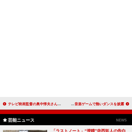
テレビ映画監督の奥中惇夫さん死去 「柔道一直線」など多数の作品を手掛けた
楽しんご「踊ってエクササイズ」 音楽ゲームで熱いダンスを披露
芸能ニュース
NEWS
「ラストノート」“澄晴”寺西拓人の告白