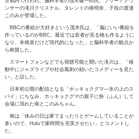
京都内で行われ、脳科学者の茂木健一郎氏、フリーアナウ
ンサーの滝川クリステル、タレントの南明奈、子役の渡邉
このみが登場した。
BBCの番組が大好きという茂木氏は、「脳にいい番組を
作っているのがBBC。最近では若者が見る物も作るように
なり、本格派だけど現代的になった」と脳科学者の観点か
ら称賛した。
スマートフォンなどでも視聴可能と聞いた滝川は、「移
動中にジャズライブや社会風刺の効いたコメディーを見た
い」と話した。
日本初公開の配信となる「ホッキョクグマ―氷の上のス
パイ」にちなみ、ホッキョクグマの親子に扮（ふん）して
会場に現れた南とこのみちゃん。
南は「休みの日は家でまったりとゲームしていることが
多いので、Huluで家時間を充実させたい」とコメントし
た。