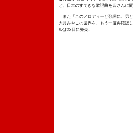
ど、日本のすてきな歌謡曲を皆さんに
また「このメロディーと歌詞に、男と
大月みやこの世界を、もう一度再確認
ルは22日に発売。