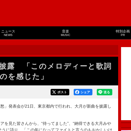
ニュース
音楽
特別企画
NEWS
MUSIC
PR
披露 「このメロディーと歌詞
のを感じた」
ポスト
シェア
送る
愁」発表会が21日、東京都内で行われ、大月が新曲を披露し
を見た皆さんから、“待ってました”、“納得できる大月みや
そうに語り、「この年になってファイトと言うのもおかしいけ