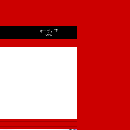
オーヴォ
OVO