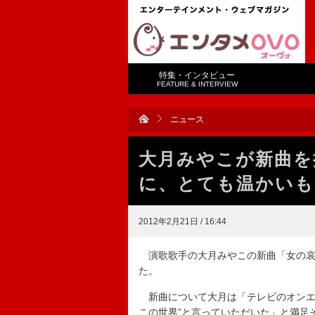
特集・インタビュー
FEATURE & INTERVIEW
ニュース
大月みやこが新曲を
に、とても温かいも
2012年2月21日 / 16:44
演歌歌手の大月みやこの新曲「女の哀
た。
新曲について大月は「テレビのオンエア
この世界”と言っていただいた」と満足