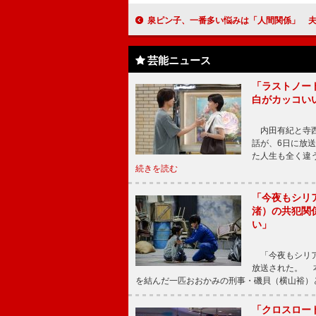
泉ピン子、一番多い悩みは「人間関係」 夫婦円満の秘訣は「夫が出来
芸能ニュース
「ラストノー
白がカッコい
内田有紀と寺西
話が、6日に放
た人生も全く違
続きを読む
「今夜もシリ
渚）の共犯関
い」
「今夜もシリア
放送された。 
を結んだ一匹おおかみの刑事・磯貝（横山裕）
「クロスロー