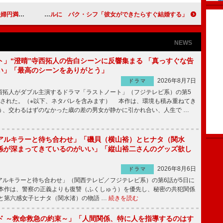
てるからよ」
安藤美姫がファッションモデルに パク・シフ「彼女ができたらすぐ結婚する」
NEWS
ト」“澄晴”寺西拓人の告白シーンに反響集まる 「真っすぐな告
い」「最高のシーンをありがとう」
2026年8月7日
ドラマ
拓人がダブル主演するドラマ「ラストノート」（フジテレビ系）の第5
送された。（※以下、ネタバレを含みます） 本作は、環境も積み重ねてき
う、交わるはずのなかった歳の差の男女が静かに引かれ合い、人生で …
アルキラーと待ち合わせ」「磯貝（横山裕）とヒナタ（関水
係が深まってきているのがいい」「縦山裕二さんのグッズ欲し
2026年8月6日
ドラマ
ルキラーと待ち合わせ」（関西テレビ／フジテレビ系）の第6話が5日に
本作は、警察の正義よりも復讐（ふくしゅう）を優先し、秘密の共犯関係
と第六感女子ヒナタ（関水渚）の物語 …
続きを読む
ド ～救命救急の約束～」「人間関係、特に人を指導するのはす