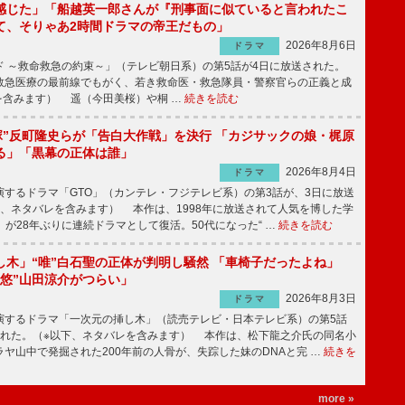
感じた」「船越英一郎さんが『刑事面に似ていると言われたこ
て、そりゃあ2時間ドラマの帝王だもの」
2026年8月6日
ドラマ
 ～救命救急の約束～」（テレビ朝日系）の第5話が4日に放送された。
急医療の最前線でもがく、若き救命医・救急隊員・警察官らの正義と成
を含みます） 遥（今田美桜）や桐 …
続きを読む
鬼塚”反町隆史らが「告白大作戦」を決行 「カジサックの娘・梶原
る」「黒幕の正体は誰」
2026年8月4日
ドラマ
するドラマ「GTO」（カンテレ・フジテレビ系）の第3話が、3日に放送
下、ネタバレを含みます） 本作は、1998年に放送されて人気を博した学
」が28年ぶりに連続ドラマとして復活。50代になった“ …
続きを読む
し木」“唯”白石聖の正体が判明し騒然 「車椅子だったよね」
“悠”山田涼介がつらい」
2026年8月3日
ドラマ
するドラマ「一次元の挿し木」（読売テレビ・日本テレビ系）の第5話
された。（※以下、ネタバレを含みます） 本作は、松下龍之介氏の同名小
ヤ山中で発掘された200年前の人骨が、失踪した妹のDNAと完 …
続きを
more »