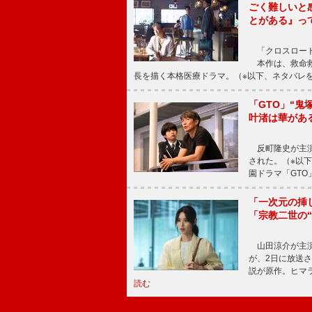
ごく難しいと
とがある』っ
「クロスロード
本作は、救命救
長を描く本格医療ドラマ。（※以下、ネタバレ
「GTO」“
叶渚は華があ
反町隆史が主演
された。（※以
園ドラマ「GTO
「一次元の挿
「宗教二世の
山田涼介が主演
が、2日に放送
説が原作。ヒマラ
読む