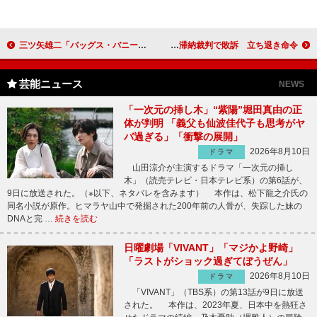
三ツ矢雄二「バッグス・バニーたちはＢ型だと思う」 豪華声優陣が８年ぶりに集結
オセロ・中島知子が家賃滞納裁判で敗訴 立ち退き命令
芸能ニュース
NEWS
「一次元の挿し木」“紫陽”堀田真由の正
体が判明 「義父も仙波佳代子も思考がヤ
バ過ぎる」「衝撃の展開」
2026年8月10日
ドラマ
山田涼介が主演するドラマ「一次元の挿し
木」（読売テレビ・日本テレビ系）の第6話が、
9日に放送された。（※以下、ネタバレを含みます） 本作は、松下龍之介氏の
同名小説が原作。ヒマラヤ山中で発掘された200年前の人骨が、失踪した妹の
DNAと完 …
続きを読む
日曜劇場「VIVANT」「マジかよ野崎」
「ラストがショック過ぎてぼうぜん」
2026年8月10日
ドラマ
「VIVANT」（TBS系）の第13話が9日に放送
された。 本作は、2023年夏、日本中を熱狂さ