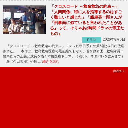
「クロスロード ～救命救急の約束～」
「人間関係、特に人を指導するのはすご
く難しいと感じた」「船越英一郎さんが
『刑事面に似ていると言われたことがあ
る』って、そりゃあ2時間ドラマの帝王だ
もの」
2026年8月6日
ドラマ
「クロスロード ～救命救急の約束～」（テレビ朝日系）の第5話が4日に放送
された。 本作は、救命救急医療の最前線でもがく、若き救命医・救急隊員・
警察官らの正義と成長を描く本格医療ドラマ。（※以下、ネタバレを含みます）
遥（今田美桜）や桐 …
続きを読む
more »