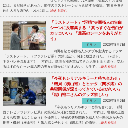
せたドラマの続編。乃木憂助（堺雅人）の冒険
には、まだ続きがあった。前作のラストシーンから直結する物語。“世界を巻き
込む大きな渦”が、ついに別 …
続きを読む
「ラストノート」“澄晴”寺西拓人の告白
シーンに反響集まる 「真っすぐな告白が
カッコいい」「最高のシーンをありがと
う」
2026年8月7日
ドラマ
内田有紀と寺西拓人がダブル主演するドラマ
「ラストノート」（フジテレビ系）の第5話が、6日に放送された。（※以下、
ネタバレを含みます） 本作は、環境も積み重ねてきた人生も全く違う、交わ
るはずのなかった歳の差の男女が静かに引かれ合い、人生で …
続きを読む
「今夜もシリアルキラーと待ち合わせ」
「磯貝（横山裕）とヒナタ（関水渚）の
共犯関係が深まってきているのがいい」
「縦山裕二さんのグッズ欲しい」
2026年8月6日
ドラマ
「今夜もシリアルキラーと待ち合わせ」（関
西テレビ／フジテレビ系）の第6話が5日に放送された。 本作は、警察の正義
よりも復讐（ふくしゅう）を優先し、秘密の共犯関係を結んだ一匹おおかみの
刑事・磯貝（横山裕）と第六感女子ヒナタ（関水渚）の物語 …
続きを読む