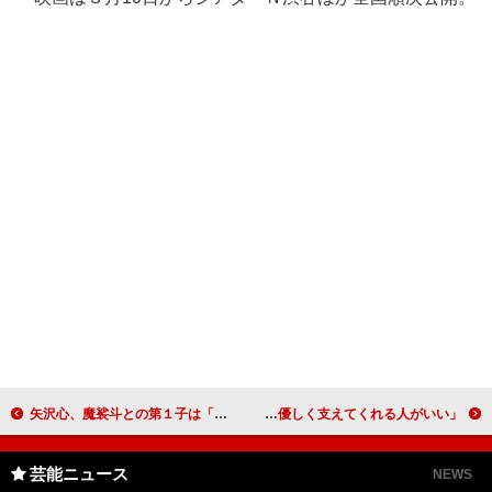
矢沢心、魔裟斗との第１子は「女の子」 「出産予定日は６月末」と報告
山本裕典「今は恋より仕事」 「優しく支えてくれる人がいい」
芸能ニュース
NEWS