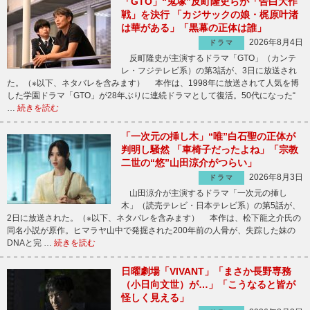
「GTO」“鬼塚”反町隆史らが「告白大作
戦」を決行 「カジサックの娘・梶原叶渚
は華がある」「黒幕の正体は誰」
2026年8月4日
ドラマ
反町隆史が主演するドラマ「GTO」（カンテ
レ・フジテレビ系）の第3話が、3日に放送され
た。（※以下、ネタバレを含みます） 本作は、1998年に放送されて人気を博
した学園ドラマ「GTO」が28年ぶりに連続ドラマとして復活。50代になった“
…
続きを読む
「一次元の挿し木」“唯”白石聖の正体が
判明し騒然 「車椅子だったよね」「宗教
二世の“悠”山田涼介がつらい」
2026年8月3日
ドラマ
山田涼介が主演するドラマ「一次元の挿し
木」（読売テレビ・日本テレビ系）の第5話が、
2日に放送された。（※以下、ネタバレを含みます） 本作は、松下龍之介氏の
同名小説が原作。ヒマラヤ山中で発掘された200年前の人骨が、失踪した妹の
DNAと完 …
続きを読む
日曜劇場「VIVANT」「まさか長野専務
（小日向文世）が…」「こうなると皆が
怪しく見える」