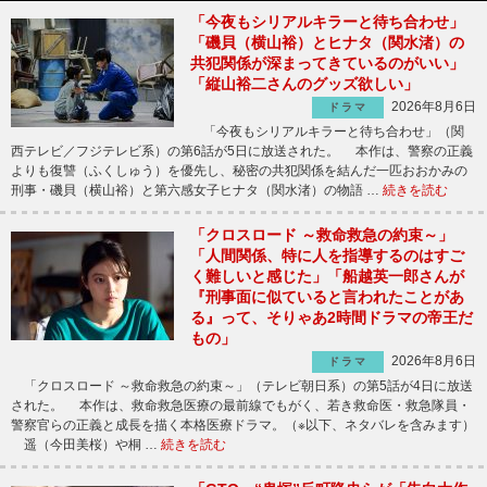
「今夜もシリアルキラーと待ち合わせ」
「磯貝（横山裕）とヒナタ（関水渚）の
共犯関係が深まってきているのがいい」
「縦山裕二さんのグッズ欲しい」
2026年8月6日
ドラマ
「今夜もシリアルキラーと待ち合わせ」（関
西テレビ／フジテレビ系）の第6話が5日に放送された。 本作は、警察の正義
よりも復讐（ふくしゅう）を優先し、秘密の共犯関係を結んだ一匹おおかみの
刑事・磯貝（横山裕）と第六感女子ヒナタ（関水渚）の物語 …
続きを読む
「クロスロード ～救命救急の約束～」
「人間関係、特に人を指導するのはすご
く難しいと感じた」「船越英一郎さんが
『刑事面に似ていると言われたことがあ
る』って、そりゃあ2時間ドラマの帝王だ
もの」
2026年8月6日
ドラマ
「クロスロード ～救命救急の約束～」（テレビ朝日系）の第5話が4日に放送
された。 本作は、救命救急医療の最前線でもがく、若き救命医・救急隊員・
警察官らの正義と成長を描く本格医療ドラマ。（※以下、ネタバレを含みます）
遥（今田美桜）や桐 …
続きを読む