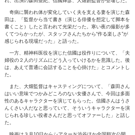
れ、出演の森田亜紀、信國輝彦、大畑創監督が登場した。
奇病に襲われ体が変化していく夫を支える妻を演じた森
田は、「監督から当て書き（演じる俳優を想定して脚本を
書くこと）したと言われて光栄だった。寒い夜の撮影が多
くてつらかったが、スタッフさんたちから“作る楽しさ”が
感じられる現場だった」と語った。
一方、精神科医役を演じた信國は役作りについて、「夫
婦役の２人のリズムにどう入っていけるかを意識した。後
は、あえて普通に会話することを心掛けた」とコメントし
た。
また、大畑監督はキャスティングについて、「森田さん
はいい意味でつかみどころのない女優さんで、今回は多面
性のあるキャラクターを演じてもらった。信國さんはうさ
んくさい人だなと思っていて、そういうキャラクターを演
じられる珍しい役者さんだと思ってオファーした」と話し
た。
映画は３月10日からシアターＮ渋谷ほか全国順次公開。