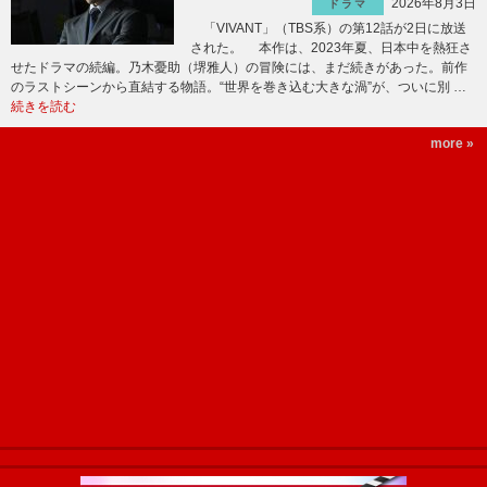
2026年8月3日
ドラマ
「VIVANT」（TBS系）の第12話が2日に放送
された。 本作は、2023年夏、日本中を熱狂さ
せたドラマの続編。乃木憂助（堺雅人）の冒険には、まだ続きがあった。前作
のラストシーンから直結する物語。“世界を巻き込む大きな渦”が、ついに別 …
続きを読む
more »