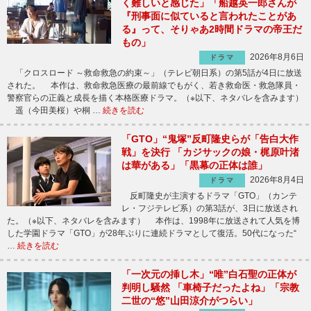
く難しいと感じた」「船越英一郎さんが
『刑事面に似ていると言われたことがあ
る』って、そりゃあ2時間ドラマの帝王だ
もの」
2026年8月6日
ドラマ
「クロスロード ～救命救急の約束～」（テレビ朝日系）の第5話が4日に放送
された。 本作は、救命救急医療の最前線でもがく、若き救命医・救急隊員・
警察官らの正義と成長を描く本格医療ドラマ。（※以下、ネタバレを含みます）
遥（今田美桜）や桐 …
続きを読む
「GTO」“鬼塚”反町隆史らが「告白大作
戦」を決行 「カジサックの娘・梶原叶渚
は華がある」「黒幕の正体は誰」
2026年8月4日
ドラマ
反町隆史が主演するドラマ「GTO」（カンテ
レ・フジテレビ系）の第3話が、3日に放送され
た。（※以下、ネタバレを含みます） 本作は、1998年に放送されて人気を博
した学園ドラマ「GTO」が28年ぶりに連続ドラマとして復活。50代になった“
…
続きを読む
「一次元の挿し木」“唯”白石聖の正体が
判明し騒然 「車椅子だったよね」「宗教
二世の“悠”山田涼介がつらい」