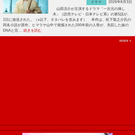
2026年8月3日
ドラマ
山田涼介が主演するドラマ「一次元の挿し
木」（読売テレビ・日本テレビ系）の第5話が、
2日に放送された。（※以下、ネタバレを含みます） 本作は、松下龍之介氏の
同名小説が原作。ヒマラヤ山中で発掘された200年前の人骨が、失踪した妹の
DNAと完 …
続きを読む
more »