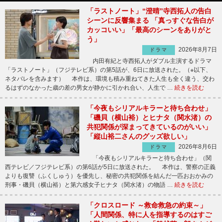
「ラストノート」“澄晴”寺西拓人の告白
シーンに反響集まる 「真っすぐな告白が
カッコいい」「最高のシーンをありがと
う」
2026年8月7日
ドラマ
内田有紀と寺西拓人がダブル主演するドラマ
「ラストノート」（フジテレビ系）の第5話が、6日に放送された。（※以下、
ネタバレを含みます） 本作は、環境も積み重ねてきた人生も全く違う、交わ
るはずのなかった歳の差の男女が静かに引かれ合い、人生で …
続きを読む
「今夜もシリアルキラーと待ち合わせ」
「磯貝（横山裕）とヒナタ（関水渚）の
共犯関係が深まってきているのがいい」
「縦山裕二さんのグッズ欲しい」
2026年8月6日
ドラマ
「今夜もシリアルキラーと待ち合わせ」（関
西テレビ／フジテレビ系）の第6話が5日に放送された。 本作は、警察の正義
よりも復讐（ふくしゅう）を優先し、秘密の共犯関係を結んだ一匹おおかみの
刑事・磯貝（横山裕）と第六感女子ヒナタ（関水渚）の物語 …
続きを読む
「クロスロード ～救命救急の約束～」
「人間関係、特に人を指導するのはすご