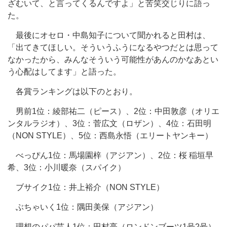
ざむいて、と言ってくるんですよ」と苦笑交じりに語っ
た。
最後にオセロ・中島知子について聞かれると田村は、
「出てきてほしい。そういうふうになるやつだとは思って
なかったから、みんなそういう可能性があんのかなあとい
う心配はしてます」と語った。
各賞ランキングは以下のとおり。
男前1位：綾部祐二（ピース）、2位：中田敦彦（オリエ
ンタルラジオ）、3位：菅広文（ロザン）、4位：石田明
（NON STYLE）、5位：西島永悟（エリートヤンキー）
べっぴん1位：馬場園梓（アジアン）、2位：桜 稲垣早
希、3位：小川暖奈（スパイク）
ブサイク1位：井上裕介（NON STYLE）
ぶちゃいく1位：隅田美保（アジアン）
理想のパパ芸人1位：田村亮（ロンドンブーツ1号2号）