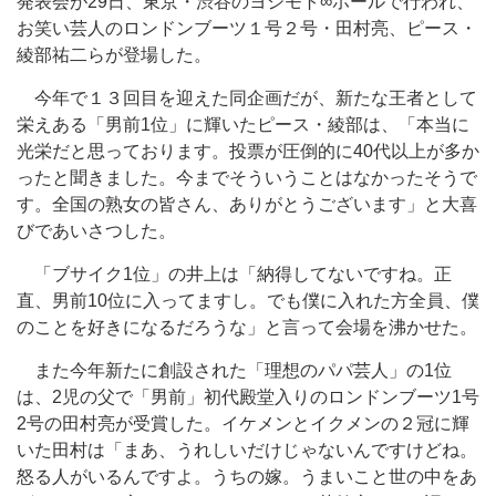
発表会が29日、東京・渋谷のヨシモト∞ホールで行われ、
お笑い芸人のロンドンブーツ１号２号・田村亮、ピース・
綾部祐二らが登場した。
今年で１３回目を迎えた同企画だが、新たな王者として
栄えある「男前1位」に輝いたピース・綾部は、「本当に
光栄だと思っております。投票が圧倒的に40代以上が多か
ったと聞きました。今までそういうことはなかったそうで
す。全国の熟女の皆さん、ありがとうございます」と大喜
びであいさつした。
「ブサイク1位」の井上は「納得してないですね。正
直、男前10位に入ってますし。でも僕に入れた方全員、僕
のことを好きになるだろうな」と言って会場を沸かせた。
また今年新たに創設された「理想のパパ芸人」の1位
は、2児の父で「男前」初代殿堂入りのロンドンブーツ1号
2号の田村亮が受賞した。イケメンとイクメンの２冠に輝
いた田村は「まあ、うれしいだけじゃないんですけどね。
怒る人がいるんですよ。うちの嫁。うまいこと世の中をあ