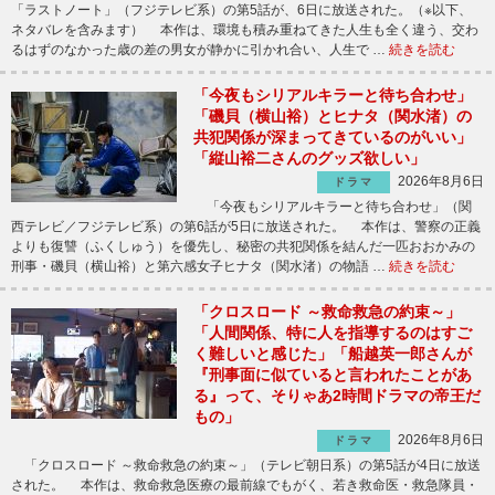
「ラストノート」（フジテレビ系）の第5話が、6日に放送された。（※以下、
ネタバレを含みます） 本作は、環境も積み重ねてきた人生も全く違う、交わ
るはずのなかった歳の差の男女が静かに引かれ合い、人生で …
続きを読む
「今夜もシリアルキラーと待ち合わせ」
「磯貝（横山裕）とヒナタ（関水渚）の
共犯関係が深まってきているのがいい」
「縦山裕二さんのグッズ欲しい」
2026年8月6日
ドラマ
「今夜もシリアルキラーと待ち合わせ」（関
西テレビ／フジテレビ系）の第6話が5日に放送された。 本作は、警察の正義
よりも復讐（ふくしゅう）を優先し、秘密の共犯関係を結んだ一匹おおかみの
刑事・磯貝（横山裕）と第六感女子ヒナタ（関水渚）の物語 …
続きを読む
「クロスロード ～救命救急の約束～」
「人間関係、特に人を指導するのはすご
く難しいと感じた」「船越英一郎さんが
『刑事面に似ていると言われたことがあ
る』って、そりゃあ2時間ドラマの帝王だ
もの」
2026年8月6日
ドラマ
「クロスロード ～救命救急の約束～」（テレビ朝日系）の第5話が4日に放送
された。 本作は、救命救急医療の最前線でもがく、若き救命医・救急隊員・