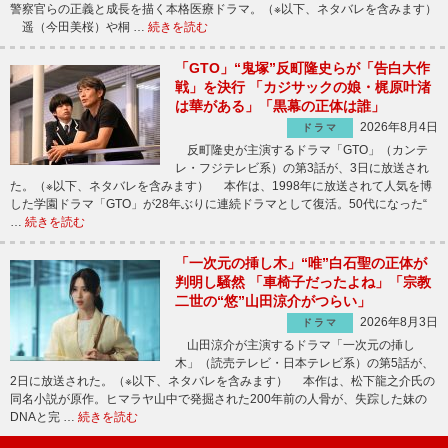
警察官らの正義と成長を描く本格医療ドラマ。（※以下、ネタバレを含みます）
遥（今田美桜）や桐 …
続きを読む
「GTO」“鬼塚”反町隆史らが「告白大作
戦」を決行 「カジサックの娘・梶原叶渚
は華がある」「黒幕の正体は誰」
2026年8月4日
ドラマ
反町隆史が主演するドラマ「GTO」（カンテ
レ・フジテレビ系）の第3話が、3日に放送され
た。（※以下、ネタバレを含みます） 本作は、1998年に放送されて人気を博
した学園ドラマ「GTO」が28年ぶりに連続ドラマとして復活。50代になった“
…
続きを読む
「一次元の挿し木」“唯”白石聖の正体が
判明し騒然 「車椅子だったよね」「宗教
二世の“悠”山田涼介がつらい」
2026年8月3日
ドラマ
山田涼介が主演するドラマ「一次元の挿し
木」（読売テレビ・日本テレビ系）の第5話が、
2日に放送された。（※以下、ネタバレを含みます） 本作は、松下龍之介氏の
同名小説が原作。ヒマラヤ山中で発掘された200年前の人骨が、失踪した妹の
DNAと完 …
続きを読む