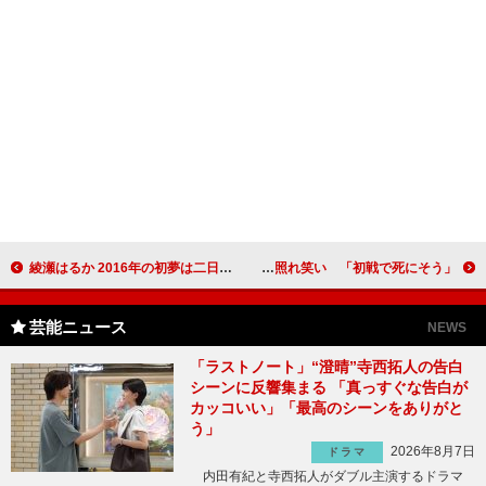
綾瀬はるか 2016年の初夢は二日続けて…！？
吉川晃司、戦国武将になった自分に照れ笑い 「初戦で死にそう」
芸能ニュース
NEWS
「ラストノート」“澄晴”寺西拓人の告白
シーンに反響集まる 「真っすぐな告白が
カッコいい」「最高のシーンをありがと
う」
2026年8月7日
ドラマ
内田有紀と寺西拓人がダブル主演するドラマ