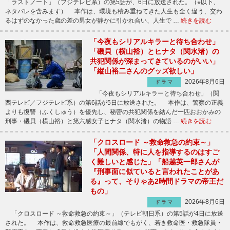
「ラストノート」（フジテレビ系）の第5話が、6日に放送された。（※以下、
ネタバレを含みます） 本作は、環境も積み重ねてきた人生も全く違う、交わ
るはずのなかった歳の差の男女が静かに引かれ合い、人生で …
続きを読む
「今夜もシリアルキラーと待ち合わせ」
「磯貝（横山裕）とヒナタ（関水渚）の
共犯関係が深まってきているのがいい」
「縦山裕二さんのグッズ欲しい」
2026年8月6日
ドラマ
「今夜もシリアルキラーと待ち合わせ」（関
西テレビ／フジテレビ系）の第6話が5日に放送された。 本作は、警察の正義
よりも復讐（ふくしゅう）を優先し、秘密の共犯関係を結んだ一匹おおかみの
刑事・磯貝（横山裕）と第六感女子ヒナタ（関水渚）の物語 …
続きを読む
「クロスロード ～救命救急の約束～」
「人間関係、特に人を指導するのはすご
く難しいと感じた」「船越英一郎さんが
『刑事面に似ていると言われたことがあ
る』って、そりゃあ2時間ドラマの帝王だ
もの」
2026年8月6日
ドラマ
「クロスロード ～救命救急の約束～」（テレビ朝日系）の第5話が4日に放送
された。 本作は、救命救急医療の最前線でもがく、若き救命医・救急隊員・