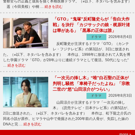
警察官らの正義と成長を描く本格医療ドラマ。（※以下、ネタバレを含みます）
遥（今田美桜）や桐 …
続きを読む
「GTO」“鬼塚”反町隆史らが「告白大作
戦」を決行 「カジサックの娘・梶原叶渚
は華がある」「黒幕の正体は誰」
2026年8月4日
ドラマ
反町隆史が主演するドラマ「GTO」（カンテ
レ・フジテレビ系）の第3話が、3日に放送され
た。（※以下、ネタバレを含みます） 本作は、1998年に放送されて人気を博
した学園ドラマ「GTO」が28年ぶりに連続ドラマとして復活。50代になった“
…
続きを読む
「一次元の挿し木」“唯”白石聖の正体が
判明し騒然 「車椅子だったよね」「宗教
二世の“悠”山田涼介がつらい」
2026年8月3日
ドラマ
山田涼介が主演するドラマ「一次元の挿し
木」（読売テレビ・日本テレビ系）の第5話が、
2日に放送された。（※以下、ネタバレを含みます） 本作は、松下龍之介氏の
同名小説が原作。ヒマラヤ山中で発掘された200年前の人骨が、失踪した妹の
DNAと完 …
続きを読む
more »