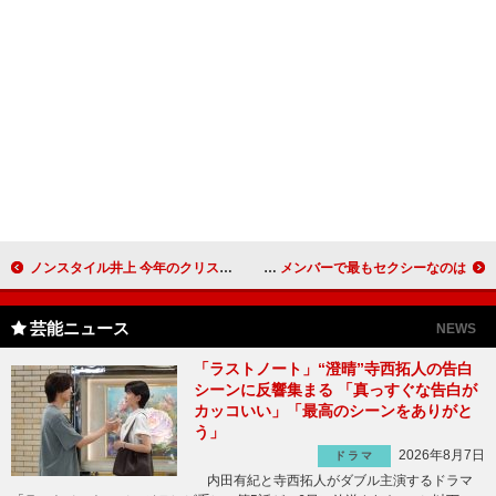
ノンスタイル井上 今年のクリスマスはあの方と一緒？
GENERATIONSフォトブック発売イベント メンバーで最もセクシーなのは！？
芸能ニュース
NEWS
「ラストノート」“澄晴”寺西拓人の告白
シーンに反響集まる 「真っすぐな告白が
カッコいい」「最高のシーンをありがと
う」
2026年8月7日
ドラマ
内田有紀と寺西拓人がダブル主演するドラマ