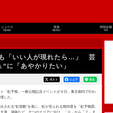
ニュース
音楽
特別企画
NEWS
MUSIC
PR
も「いい人が現れたら…」 芸
ュ”に「あやかりたい」
ポスト
シェア
送る
ト「虹予報」一般公開記念イベントが９日、東京都内で行わ
登壇した。
される“虹指数”を基に、虹が見られる期待度を「虹予報図」
を大津、湖南など、七つのエリアに分け、「０」から「７」ま