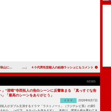
かされ苦笑い
マツコ、愛之助＆紀香カップルは「ありがたい」 ４０代男性芸能人の結婚ラッシュにもコメント
NEWS
ト」“澄晴”寺西拓人の告白シーンに反響集まる 「真っすぐな告
い」「最高のシーンをありがとう」
2026年8月7日
ドラマ
拓人がダブル主演するドラマ「ラストノート」（フジテレビ系）の第5
送された。（※以下、ネタバレを含みます） 本作は、環境も積み重ねてき