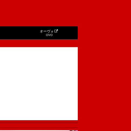
オーヴォ
OVO