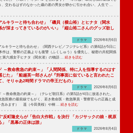
う、交わるはずのなかった歳の差の男女が静かに引かれ合い、人生で …
アルキラーと待ち合わせ」「磯貝（横山裕）とヒナタ（関水
係が深まってきているのがいい」「縦山裕二さんのグッズ欲し
2026年8月6日
ドラマ
ルキラーと待ち合わせ」（関西テレビ／フジテレビ系）の第6話が5日に
本作は、警察の正義よりも復讐（ふくしゅう）を優先し、秘密の共犯関係
と第六感女子ヒナタ（関水渚）の物語 …
続きを読む
ド ～救命救急の約束～」「人間関係、特に人を指導するのはす
感じた」「船越英一郎さんが『刑事面に似ていると言われたこ
て、そりゃあ2時間ドラマの帝王だもの」
2026年8月6日
ドラマ
 ～救命救急の約束～」（テレビ朝日系）の第5話が4日に放送された。
急医療の最前線でもがく、若き救命医・救急隊員・警察官らの正義と成
を含みます） 遥（今田美桜）や桐 …
続きを読む
鬼塚”反町隆史らが「告白大作戦」を決行 「カジサックの娘・梶原
る」「黒幕の正体は誰」
2026年8月4日
ドラマ