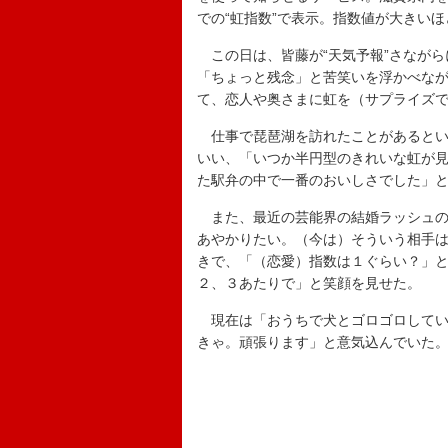
での“虹指数”で表示。指数値が大きい
この日は、皆藤が“天気予報”さながら
「ちょっと残念」と苦笑いを浮かべな
て、恋人や奥さまに虹を（サプライズ
仕事で琵琶湖を訪れたことがあるとい
いい、「いつか半円型のきれいな虹が
た駅弁の中で一番のおいしさでした」
また、最近の芸能界の結婚ラッシュの
あやかりたい。（今は）そういう相手
きで、「（恋愛）指数は１ぐらい？」
２、３あたりで」と笑顔を見せた。
現在は「おうちで犬とゴロゴロしてい
きゃ。頑張ります」と意気込んでいた