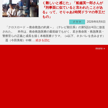
く難しいと感じた」「船越英一郎さんが
『刑事面に似ていると言われたことがあ
る』って、そりゃあ2時間ドラマの帝王だ
もの」
2026年8月6日
ドラマ
「クロスロード ～救命救急の約束～」（テレビ朝日系）の第5話が4日に放送
された。 本作は、救命救急医療の最前線でもがく、若き救命医・救急隊員・
警察官らの正義と成長を描く本格医療ドラマ。（※以下、ネタバレを含みます）
遥（今田美桜）や桐 …
続きを読む
more »