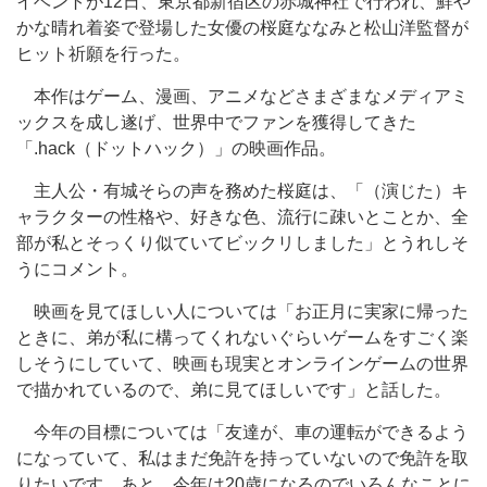
イベントが12日、東京都新宿区の赤城神社で行われ、鮮や
かな晴れ着姿で登場した女優の桜庭ななみと松山洋監督が
ヒット祈願を行った。
本作はゲーム、漫画、アニメなどさまざまなメディアミ
ックスを成し遂げ、世界中でファンを獲得してきた
「.hack（ドットハック）」の映画作品。
主人公・有城そらの声を務めた桜庭は、「（演じた）キ
ャラクターの性格や、好きな色、流行に疎いとことか、全
部が私とそっくり似ていてビックリしました」とうれしそ
うにコメント。
映画を見てほしい人については「お正月に実家に帰った
ときに、弟が私に構ってくれないぐらいゲームをすごく楽
しそうにしていて、映画も現実とオンラインゲームの世界
で描かれているので、弟に見てほしいです」と話した。
今年の目標については「友達が、車の運転ができるよう
になっていて、私はまだ免許を持っていないので免許を取
りたいです。あと、今年は20歳になるのでいろんなことに