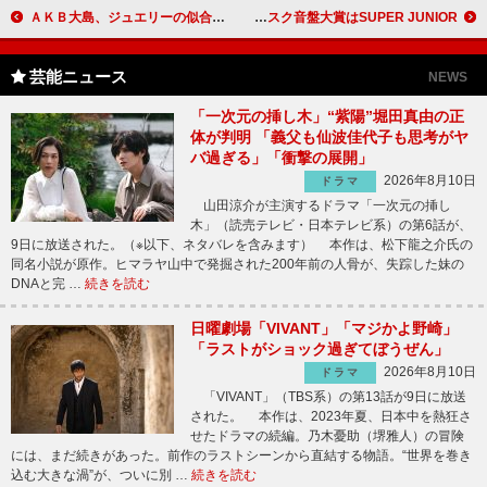
ＡＫＢ大島、ジュエリーの似合う女性に 10代では武井咲が受賞
韓国ゴールデンディスク賞が大阪で開催 ディスク音盤大賞はSUPER JUNIOR！
芸能ニュース
NEWS
「一次元の挿し木」“紫陽”堀田真由の正
体が判明 「義父も仙波佳代子も思考がヤ
バ過ぎる」「衝撃の展開」
2026年8月10日
ドラマ
山田涼介が主演するドラマ「一次元の挿し
木」（読売テレビ・日本テレビ系）の第6話が、
9日に放送された。（※以下、ネタバレを含みます） 本作は、松下龍之介氏の
同名小説が原作。ヒマラヤ山中で発掘された200年前の人骨が、失踪した妹の
DNAと完 …
続きを読む
日曜劇場「VIVANT」「マジかよ野崎」
「ラストがショック過ぎてぼうぜん」
2026年8月10日
ドラマ
「VIVANT」（TBS系）の第13話が9日に放送
された。 本作は、2023年夏、日本中を熱狂さ
せたドラマの続編。乃木憂助（堺雅人）の冒険
には、まだ続きがあった。前作のラストシーンから直結する物語。“世界を巻き
込む大きな渦”が、ついに別 …
続きを読む