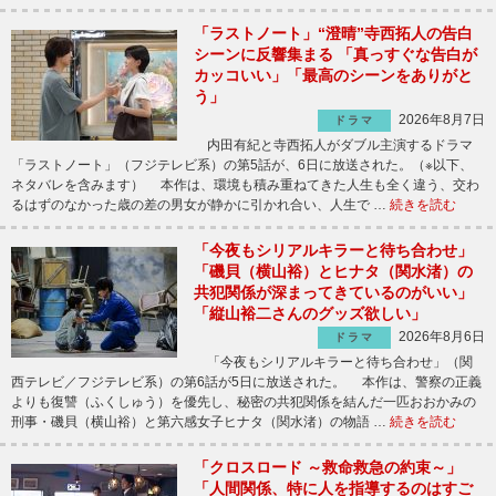
「ラストノート」“澄晴”寺西拓人の告白
シーンに反響集まる 「真っすぐな告白が
カッコいい」「最高のシーンをありがと
う」
2026年8月7日
ドラマ
内田有紀と寺西拓人がダブル主演するドラマ
「ラストノート」（フジテレビ系）の第5話が、6日に放送された。（※以下、
ネタバレを含みます） 本作は、環境も積み重ねてきた人生も全く違う、交わ
るはずのなかった歳の差の男女が静かに引かれ合い、人生で …
続きを読む
「今夜もシリアルキラーと待ち合わせ」
「磯貝（横山裕）とヒナタ（関水渚）の
共犯関係が深まってきているのがいい」
「縦山裕二さんのグッズ欲しい」
2026年8月6日
ドラマ
「今夜もシリアルキラーと待ち合わせ」（関
西テレビ／フジテレビ系）の第6話が5日に放送された。 本作は、警察の正義
よりも復讐（ふくしゅう）を優先し、秘密の共犯関係を結んだ一匹おおかみの
刑事・磯貝（横山裕）と第六感女子ヒナタ（関水渚）の物語 …
続きを読む
「クロスロード ～救命救急の約束～」
「人間関係、特に人を指導するのはすご