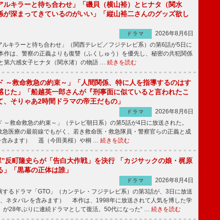
アルキラーと待ち合わせ」「磯貝（横山裕）とヒナタ（関水
係が深まってきているのがいい」「縦山裕二さんのグッズ欲し
2026年8月6日
ドラマ
ルキラーと待ち合わせ」（関西テレビ／フジテレビ系）の第6話が5日に
本作は、警察の正義よりも復讐（ふくしゅう）を優先し、秘密の共犯関係
と第六感女子ヒナタ（関水渚）の物語 …
続きを読む
ド ～救命救急の約束～」「人間関係、特に人を指導するのはす
感じた」「船越英一郎さんが『刑事面に似ていると言われたこ
て、そりゃあ2時間ドラマの帝王だもの」
2026年8月6日
ドラマ
 ～救命救急の約束～」（テレビ朝日系）の第5話が4日に放送された。
急医療の最前線でもがく、若き救命医・救急隊員・警察官らの正義と成
を含みます） 遥（今田美桜）や桐 …
続きを読む
鬼塚”反町隆史らが「告白大作戦」を決行 「カジサックの娘・梶原
る」「黒幕の正体は誰」
2026年8月4日
ドラマ
するドラマ「GTO」（カンテレ・フジテレビ系）の第3話が、3日に放送
下、ネタバレを含みます） 本作は、1998年に放送されて人気を博した学
」が28年ぶりに連続ドラマとして復活。50代になった“ …
続きを読む