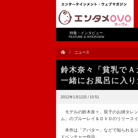
特集・インタビュー
FEATURE & INTERVIEW
ニュース
鈴木奈々「貧乳でＡ
一緒にお風呂に入り
2012年1月12日 / 15:51
モデルの鈴木奈々、双子のお姉タレン
ム」のブルーレイ＆ＤＶＤのリリース
本作は「アバター」などで知られるジ
ドベンチャー作品。