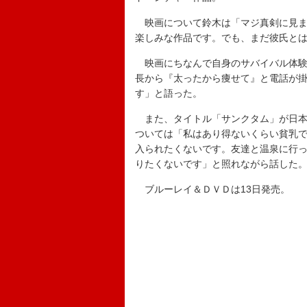
映画について鈴木は「マジ真剣に見ま
楽しみな作品です。でも、まだ彼氏と
映画にちなんで自身のサバイバル体験
長から『太ったから痩せて』と電話が掛
す」と語った。
また、タイトル「サンクタム」が日本
ついては「私はあり得ないくらい貧乳
入られたくないです。友達と温泉に行
りたくないです」と照れながら話した
ブルーレイ＆ＤＶＤは13日発売。