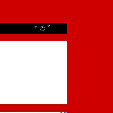
オーヴォ
OVO