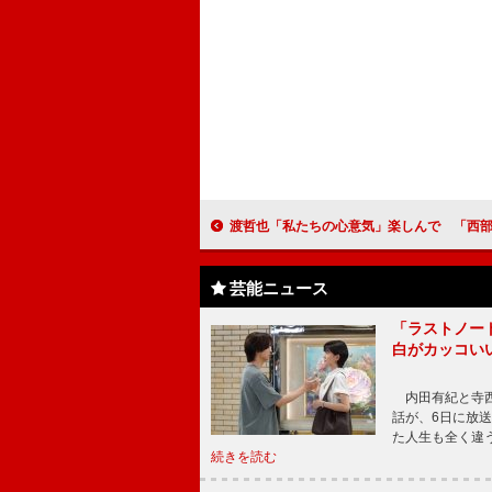
渡哲也「私たちの心意気」楽しんで 「西部警察」「大都会」DV
芸能ニュース
「ラストノー
白がカッコい
内田有紀と寺西
話が、6日に放
た人生も全く違
続きを読む