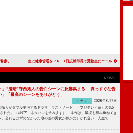
D化をＰＲ
八田亜矢子、受験生に健康管理をＰＲ 1日広報部長で受験生にエール
NEWS
ト」“澄晴”寺西拓人の告白シーンに反響集まる 「真っすぐな告
い」「最高のシーンをありがとう」
2026年8月7日
ドラマ
拓人がダブル主演するドラマ「ラストノート」（フジテレビ系）の第5
送された。（※以下、ネタバレを含みます） 本作は、環境も積み重ねてき
う、交わるはずのなかった歳の差の男女が静かに引かれ合い、人生で …