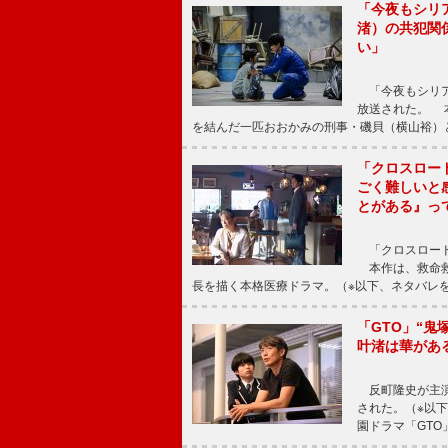
「今夜もシリ
渚）の共犯関
い」
「今夜もシリア
放送された。 
を結んだ一匹おおかみの刑事・磯貝（横山裕）
「クロスロー
ごく難しいと
とがある』っ
「クロスロード
本作は、救命救
長を描く本格医療ドラマ。（※以下、ネタバレ
「GTO」“
叶渚は華があ
反町隆史が主演
された。（※以
園ドラマ「GTO