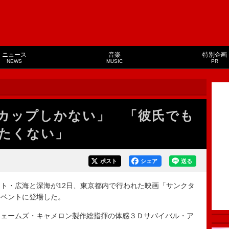
ニュース
音楽
特別企画
NEWS
MUSIC
PR
カップしかない」 「彼氏でも
たくない」
ポスト
シェア
送る
ト・広海と深海が12日、東京都内で行われた映画「サンクタ
イベントに登場した。
ェームズ・キャメロン製作総指揮の体感３Ｄサバイバル・ア