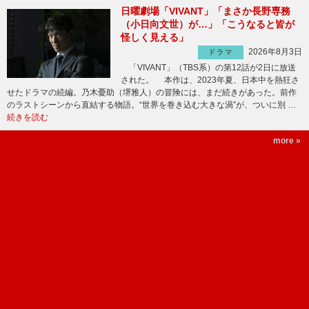
日曜劇場「VIVANT」「まさか長野専務
（小日向文世）が…」「こうなると皆が
怪しく見える」
2026年8月3日
ドラマ
「VIVANT」（TBS系）の第12話が2日に放送
された。 本作は、2023年夏、日本中を熱狂さ
せたドラマの続編。乃木憂助（堺雅人）の冒険には、まだ続きがあった。前作
のラストシーンから直結する物語。“世界を巻き込む大きな渦”が、ついに別 …
続きを読む
more »