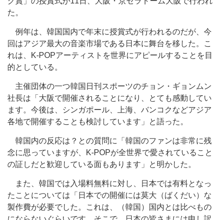
ク賞」の授賞式が11日、大阪・京セラドーム大阪で行われ
た。
例年は、韓国国内で年末に授賞式が行われるのだが、今
回はアジア最大の音楽市場である日本に舞台を移した。こ
れは、K-POPアーティストを世界にアピールすることを目
的としている。
主催団体の一つ韓国日刊スポーツのチョン・ギョンムン
社長は「大阪で開催されることになり、とても感動してい
ます。今後は、シンガポール、上海、バンコクなどアジア
各地で開催することも検討しています」と語った。
韓国内の反応は？との質問に「韓国のファンは非常に残
念に思っていますが、K-POPが全世界で愛されていること
の証しだと歓迎している面もあります」と明かした。
また、韓国では入場料無料に対し、日本では有料となっ
たことについては「日本での開催には莫大（ばくだい）な
製作費が必要でした。これは、（韓国）国内とは比べもの
にならないぐらいです。そこで、日本の皆さまには申し訳