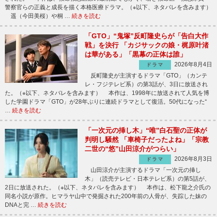
警察官らの正義と成長を描く本格医療ドラマ。（※以下、ネタバレを含みます）
遥（今田美桜）や桐 …
続きを読む
「GTO」“鬼塚”反町隆史らが「告白大作
戦」を決行 「カジサックの娘・梶原叶渚
は華がある」「黒幕の正体は誰」
2026年8月4日
ドラマ
反町隆史が主演するドラマ「GTO」（カンテ
レ・フジテレビ系）の第3話が、3日に放送され
た。（※以下、ネタバレを含みます） 本作は、1998年に放送されて人気を博
した学園ドラマ「GTO」が28年ぶりに連続ドラマとして復活。50代になった“
…
続きを読む
「一次元の挿し木」“唯”白石聖の正体が
判明し騒然 「車椅子だったよね」「宗教
二世の“悠”山田涼介がつらい」
2026年8月3日
ドラマ
山田涼介が主演するドラマ「一次元の挿し
木」（読売テレビ・日本テレビ系）の第5話が、
2日に放送された。（※以下、ネタバレを含みます） 本作は、松下龍之介氏の
同名小説が原作。ヒマラヤ山中で発掘された200年前の人骨が、失踪した妹の
DNAと完 …
続きを読む