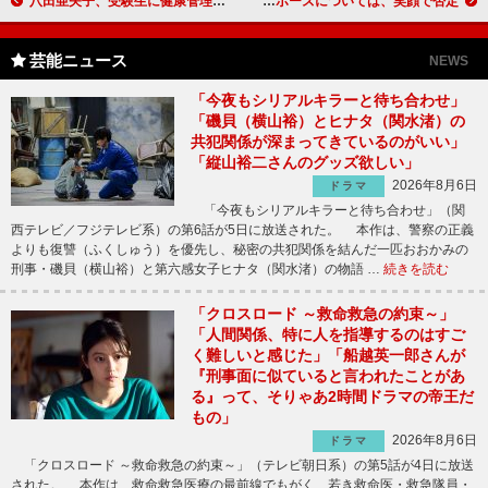
八田亜矢子、受験生に健康管理をＰＲ 1日広報部長で受験生にエール
中澤裕子「料理は作ってもらいたい」 プロポーズについては、笑顔で否定
芸能ニュース
NEWS
「今夜もシリアルキラーと待ち合わせ」
「磯貝（横山裕）とヒナタ（関水渚）の
共犯関係が深まってきているのがいい」
「縦山裕二さんのグッズ欲しい」
2026年8月6日
ドラマ
「今夜もシリアルキラーと待ち合わせ」（関
西テレビ／フジテレビ系）の第6話が5日に放送された。 本作は、警察の正義
よりも復讐（ふくしゅう）を優先し、秘密の共犯関係を結んだ一匹おおかみの
刑事・磯貝（横山裕）と第六感女子ヒナタ（関水渚）の物語 …
続きを読む
「クロスロード ～救命救急の約束～」
「人間関係、特に人を指導するのはすご
く難しいと感じた」「船越英一郎さんが
『刑事面に似ていると言われたことがあ
る』って、そりゃあ2時間ドラマの帝王だ
もの」
2026年8月6日
ドラマ
「クロスロード ～救命救急の約束～」（テレビ朝日系）の第5話が4日に放送
された。 本作は、救命救急医療の最前線でもがく、若き救命医・救急隊員・