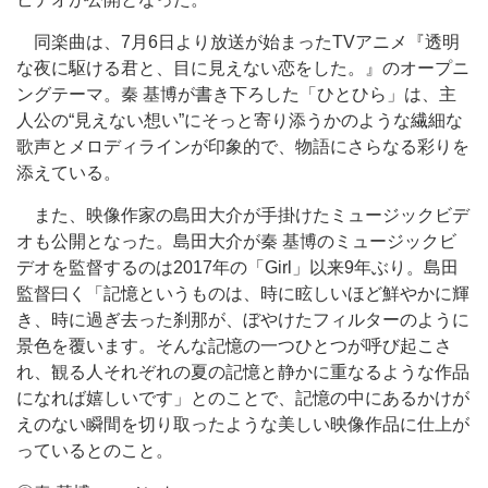
同楽曲は、7月6日より放送が始まったTVアニメ『透明
な夜に駆ける君と、目に見えない恋をした。』のオープニ
ングテーマ。秦 基博が書き下ろした「ひとひら」は、主
人公の“見えない想い”にそっと寄り添うかのような繊細な
歌声とメロディラインが印象的で、物語にさらなる彩りを
添えている。
また、映像作家の島田大介が手掛けたミュージックビデ
オも公開となった。島田大介が秦 基博のミュージックビ
デオを監督するのは2017年の「Girl」以来9年ぶり。島田
監督曰く「記憶というものは、時に眩しいほど鮮やかに輝
き、時に過ぎ去った刹那が、ぼやけたフィルターのように
景色を覆います。そんな記憶の一つひとつが呼び起こさ
れ、観る人それぞれの夏の記憶と静かに重なるような作品
になれば嬉しいです」とのことで、記憶の中にあるかけが
えのない瞬間を切り取ったような美しい映像作品に仕上が
っているとのこと。