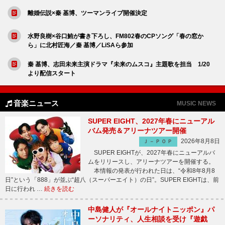
離婚伝説×秦 基博、ツーマンライブ開催決定
水野良樹×谷口鮪が書き下ろし、FM802春のCPソング「春の窓か
ら」に北村匠海／秦 基博／LiSAら参加
秦 基博、志田未来主演ドラマ『未来のムスコ』主題歌を担当 1/20
より配信スタート
音楽ニュース
MUSIC NEWS
SUPER EIGHT、2027年春にニューアル
バム発売＆アリーナツアー開催
2026年8月8日
Ｊ－ＰＯＰ
SUPER EIGHTが、2027年春にニューアルバ
ムをリリースし、アリーナツアーを開催する。
本情報の発表が行われた日は、“令和8年8月8
日”という「888」が並ぶ“超八（スーパーエイト）の日”。SUPER EIGHTは、前
日に行われ …
続きを読む
中島健人が『オールナイトニッポン』パ
ーソナリティ、人生相談を受け『遊戯