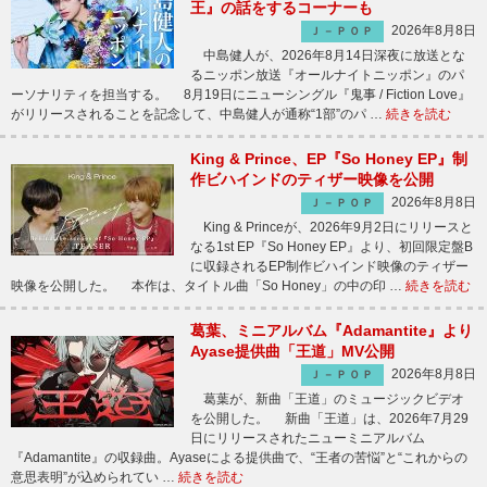
王』の話をするコーナーも
2026年8月8日
Ｊ－ＰＯＰ
中島健人が、2026年8月14日深夜に放送とな
るニッポン放送『オールナイトニッポン』のパ
ーソナリティを担当する。 8月19日にニューシングル『鬼事 / Fiction Love』
がリリースされることを記念して、中島健人が通称“1部”のパ …
続きを読む
King & Prince、EP『So Honey EP』制
作ビハインドのティザー映像を公開
2026年8月8日
Ｊ－ＰＯＰ
King & Princeが、2026年9月2日にリリースと
なる1st EP『So Honey EP』より、初回限定盤B
に収録されるEP制作ビハインド映像のティザー
映像を公開した。 本作は、タイトル曲「So Honey」の中の印 …
続きを読む
葛葉、ミニアルバム『Adamantite』より
Ayase提供曲「王道」MV公開
2026年8月8日
Ｊ－ＰＯＰ
葛葉が、新曲「王道」のミュージックビデオ
を公開した。 新曲「王道」は、2026年7月29
日にリリースされたニューミニアルバム
『Adamantite』の収録曲。Ayaseによる提供曲で、“王者の苦悩”と“これからの
意思表明”が込められてい …
続きを読む