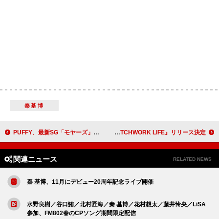
秦基博
PUFFY、最新SG「モヤーズ」配信開始
NakamuraEmi、8枚目フルAL『PATCHWORK LIFE』リリース決定
関連ニュース
RELATED NEWS
秦 基博、11月にデビュー20周年記念ライブ開催
水野良樹／谷口鮪／北村匠海／秦 基博／花村想太／藤井怜央／LiSA
参加、FM802春のCPソング期間限定配信