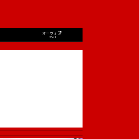
オーヴォ
OVO