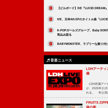
【ビルボード】IVE『LUCID DREA
IVE、日本4th EPのタイトル曲「LUC
K-POPガールズグループ、Baby D
気込み語る
BABYMONSTER、ラブリーな振り付けで
音楽ニュース
LDHアーティス
催
LDH所属アーティス
が、2026年1
れる。 本公演は
FRUITS ZI
体の姿