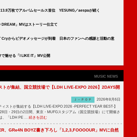
M』13.9万枚でアルバムセールス首位 YESUNG／aespaが続く
ID DREAM」MVはストーリー仕立て
ONT Cryからビデオメッセージが到着 日本のファンへの感謝と活動の意
魅せる「I LIKE IT」MV公開
MUSIC NEWS
トが集結、国立競技場で【LDH LIVE-EXPO 2026】2DAYS開
2026年8月6日
Ｊ－ＰＯＰ
トが集結する【LDH LIVE-EXPO 2026 -PERFECT YEAR BEST-】
1月28日・29日の2日間、東京・MUFGスタジアム（国立競技場）にて開催さ
、「LDH PE …
続きを読む
PPER、GRe4N BOYZ書き下ろし「1,2,3,FOOOOUR」MVに自然