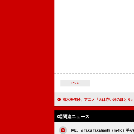
I've
清水美依紗、アニメ『天は赤い河のほとり』EDテーマの新曲「Reuni
関連ニュース
IVE、☆Taku Takahashi（m-fl