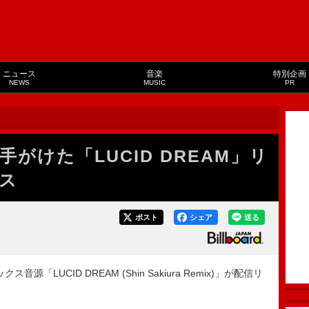
ニュース
音楽
特別企画
NEWS
MUSIC
PR
ura手がけた「LUCID DREAM」リ
ス
ポスト
シェア
送る
音源「LUCID DREAM (Shin Sakiura Remix)」が配信リ