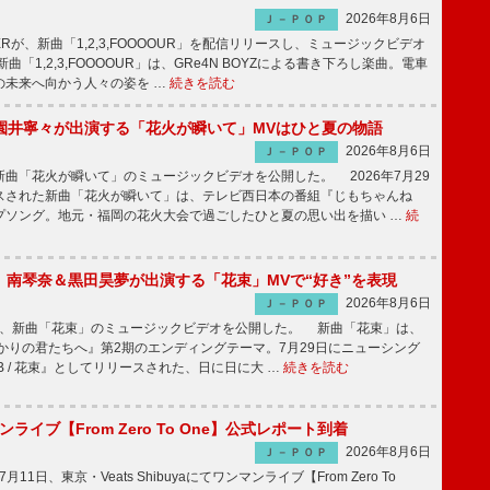
2026年8月6日
Ｊ－ＰＯＰ
PPERが、新曲「1,2,3,FOOOOUR」を配信リリースし、ミュージックビデオ
「1,2,3,FOOOOUR」は、GRe4N BOYZによる書き下ろし楽曲。電車
の未来へ向かう人々の姿を …
続きを読む
園井寧々が出演する「花火が瞬いて」MVはひと夏の物語
2026年8月6日
Ｊ－ＰＯＰ
曲「花火が瞬いて」のミュージックビデオを公開した。 2026年7月29
スされた新曲「花火が瞬いて」は、テレビ西日本の番組『じもちゃんね
プソング。地元・福岡の花火大会で過ごしたひと夏の思い出を描い …
続
ake、南琴奈＆黒田昊夢が出演する「花束」MVで“好き”を表現
2026年8月6日
Ｊ－ＰＯＰ
keが、新曲「花束」のミュージックビデオを公開した。 新曲「花束」は、
かりの君たちへ』第2期のエンディングテーマ。7月29日にニューシング
LB / 花束』としてリリースされた、日に日に大 …
続きを読む
マンライブ【From Zero To One】公式レポート到着
2026年8月6日
Ｊ－ＰＯＰ
7月11日、東京・Veats Shibuyaにてワンマンライブ【From Zero To