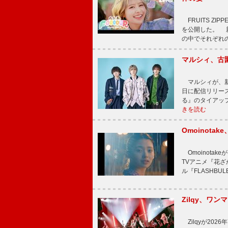
FRUITS ZI
を公開した。 新曲
の中でそれぞれ
マルシィ、古
マルシィが、新
日に配信リリー
る』のタイアッ
きを読む
Omoinot
Omoinota
TVアニメ『花ざ
ル『FLASHBU
Zilqy、ワン
Zilqyが2026年