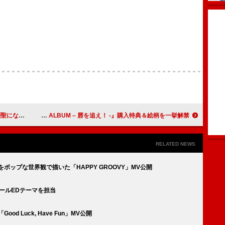
ん”配信リリース
あいみょん、ベストAL『AIMYON BEST ALBUM – 唇を追え！ -』購入特典＆絵柄を一挙解禁
RELATED NEWS
ポップな世界観で描いた「HAPPY GROOVY」MV公開
2クールEDテーマを担当
d Luck, Have Fun」MV公開