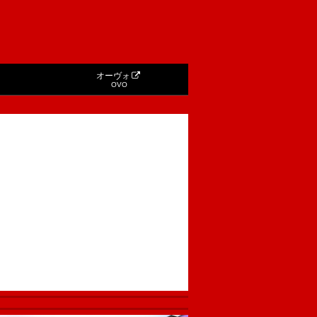
オーヴォ
OVO