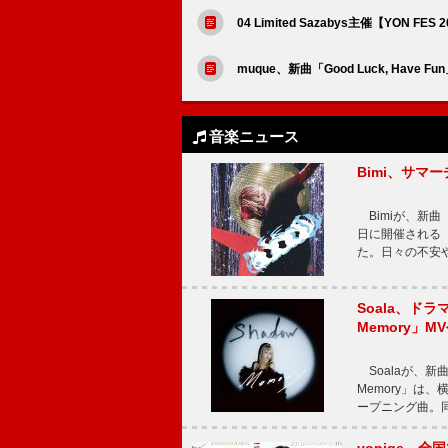
04 Limited Sazabys主催【YON
muque、新曲「Good Luck, Have 
音楽ニュース
Bimi、サマ
Bimiが、新曲「
日に開催される【Bi
た。日々の不安
Soala、ド
Memory」M
Soalaが、新曲
Memory」は
ープニング曲。同