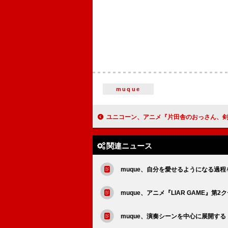
muque
ユニコーン、アニメ『片田舎のおっさん、剣聖になるII』OP主題歌「クレナイノハ」“アニメば～じょ
関連ニュース
muque、自分を愛せるようになる過程を
muque、アニメ『LIAR GAME』第
muque、演奏シーンを中心に展開する「Goo