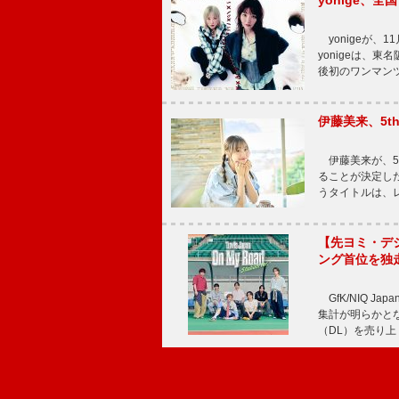
yonige、全国
yonigeが、11
yonigeは、東名
後初のワンマン
伊藤美来、5t
伊藤美来が、5t
ることが決定した
うタイトルは、レ
【先ヨミ・デジタル
ング首位を独
GfK/NIQ J
集計が明らかとなり、T
（DL）を売り上