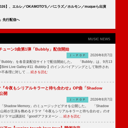
 FES 2026】、エルレ／OKAMOTO'S／バニラズ／ホルモン／muqueら出演
Fun」先行配信へ
MUSIC NEWS
ーチューン3曲第1弾「Bubbly」配信開始
2026年8月7日
Ｊ－ＰＯＰ
Bubbly」を各音楽配信サイトで配信開始した。 「Bubbly」は、9月13
mi Live Galley #11 -Bubbly-】のインスパイアソングとして制作され
や不条理に対して …
続きを読む
ラマ『今夜もシリアルキラーと待ち合わせ』OP曲「Shadow
V公開
2026年8月7日
Ｊ－ＰＯＰ
「Shadow Memory」のミュージックビデオを公開した。 「Shadow
、横山裕が主演を務めるドラマ『今夜もシリアルキラーと待ち合わせ』のオ
ドラマは講談社『good!アフタヌーン …
続きを読む