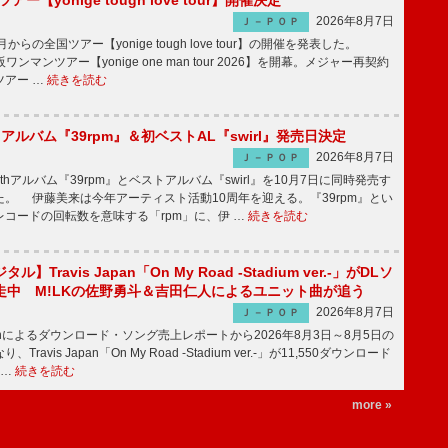
ツアー【yonige tough love tour】開催決定
2026年8月7日
Ｊ－ＰＯＰ
月からの全国ツアー【yonige tough love tour】の開催を発表した。
阪ワンマンツアー【yonige one man tour 2026】を開幕。メジャー再契約
ツアー …
続きを読む
hアルバム『39rpm』＆初ベストAL『swirl』発売日決定
2026年8月7日
Ｊ－ＰＯＰ
hアルバム『39rpm』とベストアルバム『swirl』を10月7日に同時発売す
。 伊藤美来は今年アーティスト活動10周年を迎える。『39rpm』とい
コードの回転数を意味する「rpm」に、伊 …
続きを読む
】Travis Japan「On My Road -Stadium ver.-」がDLソ
走中 M!LKの佐野勇斗＆吉田仁人によるユニット曲が追う
2026年8月7日
Ｊ－ＰＯＰ
apanによるダウンロード・ソング売上レポートから2026年8月3日～8月5日の
ravis Japan「On My Road -Stadium ver.-」が11,550ダウンロード
 …
続きを読む
more »