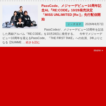
PassCode、メジャーデビュー10周年記
念AL『RE:CODE』10/28発売決定
「MISS UNLIMITED [Re:]」先行配信開
始
2026年8月7日
Ｊ－ＰＯＰ
PassCodeが、メジャーデビュー10周年を記念
した再録アルバム『RE:CODE』を10月28日に発売する。 今年でメジャーデ
ビュー10周年を迎えるPassCode。『THE FIRST TAKE』への出演、3年ぶりと
なる【SUMME …
続きを読む
more »