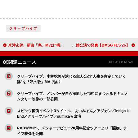
クリープハイプ
米津玄師、新曲「烏」MVは“構造の内側にある個人の在り方”と響き合う映像作品
【BMSG FES'26】お台場で3DAYS開催、SKY-HI日本武道館公演で発表
関連ニュース
RELATED NEWS
クリープハイプ、小林聡美が演じる主人公の“人生を肯定していく
姿”を「私の歌」MVで描く
クリープハイプ、メンバーが自ら撮影した“旅”にまつわるドキュメ
ンタリー映像の一部公開
スピッツ恒例イベント3タイトル、あいみょん／アジカン／indigo la
End／クリープハイプ／sumikaら出演
RADWIMPS、メジャーデビュー20周年記念ツアーより「賜物」ラ
イブ映像を公開