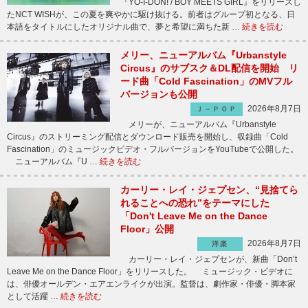
『YO-I-DON! / BOY MEETS GIRL』をリリースし
たNCT WISHが、この夏を爽やかに駆け抜ける。前者はグループ初となる、日
本語をタイトルにしたオリジナル曲で、夢と希望に満ちた新 …
続きを読む
メリー、ニューアルバム『Urbanstyle
Circus』のサブスク＆DL配信を開始 リ
ード曲「Cold Fascination」のMVフル
バージョンも公開
2026年8月7日
Ｊ－ＰＯＰ
メリーが、ニューアルバム『Urbanstyle
Circus』のストリーミング配信とダウンロード販売を開始し、収録曲「Cold
Fascination」のミュージックビデオ・フルバージョンをYouTubeで公開した。
ニューアルバム『U …
続きを読む
カーリー・レイ・ジェプセン、“見捨てら
れることへの恐れ”をテーマにした
「Don't Leave Me on the Dance
Floor」公開
2026年8月7日
洋楽
カーリー・レイ・ジェプセンが、新曲「Don’t
Leave Me on the Dance Floor」をリリースした。 ミュージック・ビデオに
は、俳優オールデン・エアエンライクが出演。監督は、劇作家・俳優・脚本家
として活躍 …
続きを読む