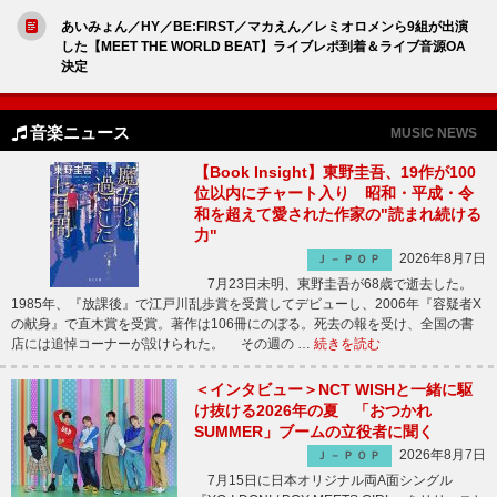
あいみょん／HY／BE:FIRST／マカえん／レミオロメンら9組が出演
した【MEET THE WORLD BEAT】ライブレポ到着＆ライブ音源OA
決定
音楽ニュース
MUSIC NEWS
【Book Insight】東野圭吾、19作が100
位以内にチャート入り 昭和・平成・令
和を超えて愛された作家の"読まれ続ける
力"
2026年8月7日
Ｊ－ＰＯＰ
7月23日未明、東野圭吾が68歳で逝去した。
1985年、『放課後』で江戸川乱歩賞を受賞してデビューし、2006年『容疑者X
の献身』で直木賞を受賞。著作は106冊にのぼる。死去の報を受け、全国の書
店には追悼コーナーが設けられた。 その週の …
続きを読む
＜インタビュー＞NCT WISHと一緒に駆
け抜ける2026年の夏 「おつかれ
SUMMER」ブームの立役者に聞く
2026年8月7日
Ｊ－ＰＯＰ
7月15日に日本オリジナル両A面シングル