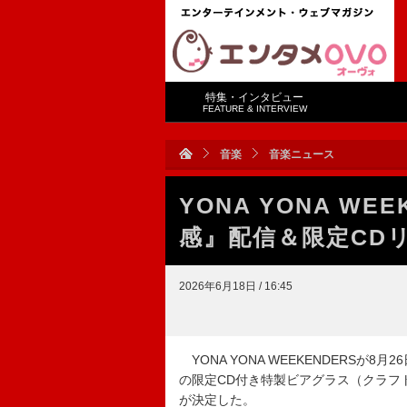
特集・インタビュー
FEATURE & INTERVIEW
音楽
音楽ニュース
YONA YONA WE
感』配信＆限定CD
2026年6月18日 / 16:45
YONA YONA WEEKENDERSが8
の限定CD付き特製ビアグラス（クラフ
が決定した。