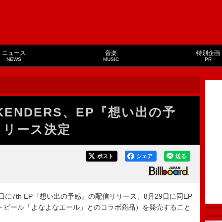
ニュース
音楽
特別企画
NEWS
MUSIC
PR
EKENDERS、EP『想い出の予
リリース決定
ポスト
シェア
送る
月26日に7th EP『想い出の予感』の配信リリース、8月29日に同EP
トビール「よなよなエール」とのコラボ商品）を発売すること