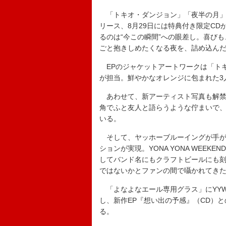
「トキオ・ダンジョン」「夜半の月」「
リース、8月29日には特典付き限定C
るのは“今この瞬間”への眼差し。喜び
ごと抱きしめたくなる夜を、詰め込んだ
EPのジャケットアートワークは「ト
が担当。鮮やかなオレンジに包まれた3
あわせて、新アーティスト写真も解禁
角でふと友人と語らうような佇まいで、
いる。
そして、ヤッホーブルーイングが手が
ションが実現。YONA YONA WEE
してバンド名にもクラフトビールにも刻
ではないかとファンの間で囁かれてきた
「よなよなエール専用グラス」にYYW
し、新作EP『想い出の予感』（CD）とのセ
る。