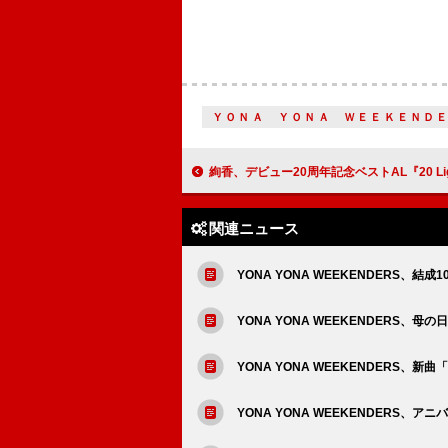
ＹＯＮＡ ＹＯＮＡ ＷＥＥＫＥＮＤ
絢香、デビュー20周年記念ベストAL『20 Lights – The Collection -』ジャケ
関連ニュース
YONA YONA WEEKENDERS、
YONA YONA WEEKENDERS
YONA YONA WEEKENDERS、
YONA YONA WEEKENDERS