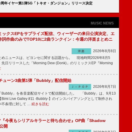
、結成10周年イヤー第1弾SG「トキオ・ダンジョン」リリース決定
MUSIC NEWS
ミックスEPをサプライズ配信、ウィーザーの来日公演決定、エ
作詞作曲のみでTOP10に2曲ランクイン：今週の洋楽まとめニ
2026年8月8日
洋楽
めニュースは、ビヨンセに関する話題から。 現地時間2026年8月5
日リリースした「Morning Dew (Donk)」のリミックスEP『Morning
む
ーチューン3曲第1弾「Bubbly」配信開始
2026年8月7日
Ｊ－ＰＯＰ
Bubbly」を各音楽配信サイトで配信開始した。 「Bubbly」は、9月13
mi Live Galley #11 -Bubbly-】のインスパイアソングとして制作され
や不条理に対して …
続きを読む
ラマ『今夜もシリアルキラーと待ち合わせ』OP曲「Shadow
V公開