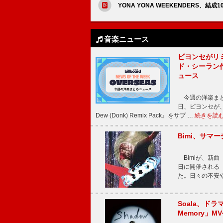
YONA YONA WEEKENDERS
音楽ニュース
ビヨンセがリ
ド・シーラン
ュース
今週の洋楽まと
日、ビヨンセが、先
Dew (Donk) Remix Pack』をサプ …
続きを読
Bimi、サマ
Bimiが、新曲「
日に開催される【Bi
た。日々の不安
Soala、ド
Memory」M