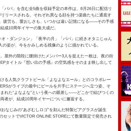
パパ」を含む全5曲を収録予定の本作は、8月26日に配信リ
Dがリリースされる。それぞれ異なる顔を持つ楽曲たちに通底す
も、疲労も、愛おしさも、いつかは遠い記憶になる——その予感
結成10周年イヤーの集大成だ。
キオ・ダンジョン」「夜半の月」「パパ」に続きオタニじゅん
人の姿が、今をかみしめる残像のように描かれている。
。屋外の階段に腰掛けたメンバー3人を捉えた一枚は、夜の街
EPタイトル『想い出の予感』の空気感をそのまま映し出して
ける人気クラフトビール「よなよなエール」とのコラボレー
KENDERSがライブの最中にビールを片手にステージへ立つ姿、そ
まれた“よなよな”という夜への眼差し——どこかで結びつくの
両者が、結成10周年イヤーについに邂逅する。
おなじみの“あざむしロゴ”を刻んだ特製ビアグラスが誕生
ットでVICTOR ONLINE STOREにて数量限定で発売され