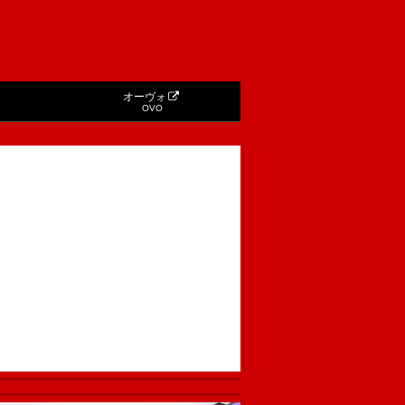
オーヴォ
OVO