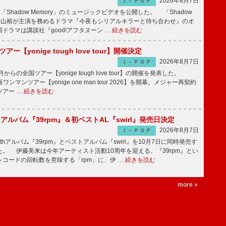
2026年8月7日
Ｊ－ＰＯＰ
「Shadow Memory」のミュージックビデオを公開した。 「Shadow
、横山裕が主演を務めるドラマ『今夜もシリアルキラーと待ち合わせ』のオ
ドラマは講談社『good!アフタヌーン …
続きを読む
ツアー【yonige tough love tour】開催決定
2026年8月7日
Ｊ－ＰＯＰ
月からの全国ツアー【yonige tough love tour】の開催を発表した。
阪ワンマンツアー【yonige one man tour 2026】を開幕。メジャー再契約
ツアー …
続きを読む
hアルバム『39rpm』＆初ベストAL『swirl』発売日決定
2026年8月7日
Ｊ－ＰＯＰ
hアルバム『39rpm』とベストアルバム『swirl』を10月7日に同時発売す
。 伊藤美来は今年アーティスト活動10周年を迎える。『39rpm』とい
コードの回転数を意味する「rpm」に、伊 …
続きを読む
more »