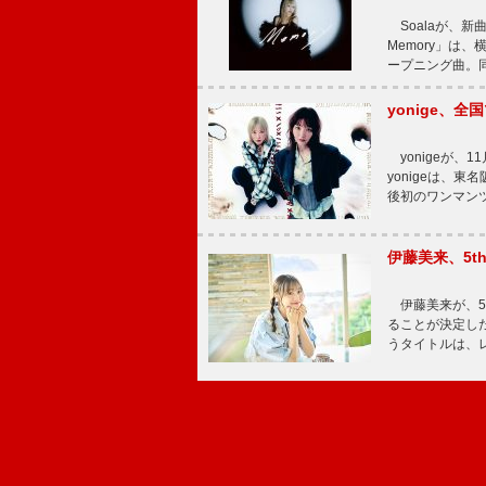
Soalaが、新曲
Memory」は
ープニング曲。同
yonige、全国
yonigeが、11
yonigeは、東名
後初のワンマン
伊藤美来、5t
伊藤美来が、5t
ることが決定した
うタイトルは、レ