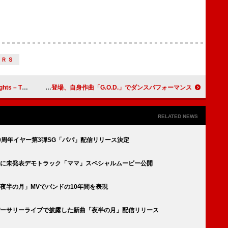
ＥＲＳ
ットアートワーク公開
神山智洋（WEST.）が『HIGHLIGHT』に登場、自身作曲「G.O.D.」でダンスパフォーマンス
RELATED NEWS
結成10周年イヤー第3弾SG「パパ」配信リリース決定
、母の日に未発表デモトラック「ママ」スペシャルムービー公開
新曲「夜半の月」MVでバンドの10年間を表現
、アニバーサリーライブで披露した新曲「夜半の月」配信リリース