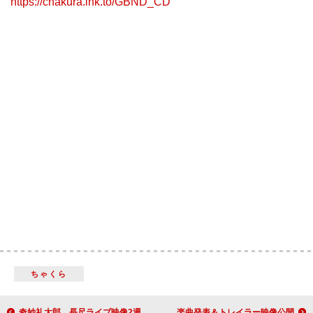
https://chakura.lnk.to/GBND_CD
ちゃくら
奇妙礼太郎、長尺ライブ映像2週連続公開決定
岡崎体育、AL『盆地テクノ』収録楽曲発表＆トレイラー映像公開