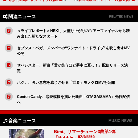
関連ニュース
RELATED NEWS
＜ライブレポート＞NEK!、大盛り上がりのツアーファイナルから踏
み出した新たなスタート
セブンス・ベガ、メンバーの“ワンナイト・ドライブ”を映し出すMV
公開
サバシスター、新曲「君が笑うほど夢中に夏っ！」配信リリース決
定
ハク。、強い意志を感じさせる「世界」モノクロMVを公開
Conton Candy、恋愛模様を描いた新曲「OTAGAISAMA」先行配信
へ
音楽ニュース
MUSIC NEWS
Bimi、サマーチューン3曲第1弾
「Bubbly」配信開始