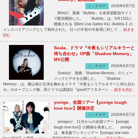
2026年8月7日
Ｊ－ＰＯＰ
Bimiが、新曲「Bubbly」を各音楽配信サイト
で配信開始した。 「Bubbly」は、9月13日に
開催される【Bimi Live Galley #11 -Bubbly-】の
インスパイアソングとして制作された。日々の不安や不条理に対して …
続きを
読む
Soala、ドラマ『今夜もシリアルキラーと
待ち合わせ』OP曲「Shadow Memory」
MV公開
2026年8月7日
Ｊ－ＰＯＰ
Soalaが、新曲「Shadow Memory」のミュー
ジックビデオを公開した。 「Shadow
Memory」は、横山裕が主演を務めるドラマ『今夜もシリアルキラーと待ち合わ
せ』のオープニング曲。同ドラマは講談社『good!アフタヌーン …
続きを読む
yonige、全国ツアー【yonige tough
love tour】開催決定
2026年8月7日
Ｊ－ＰＯＰ
yonigeが、11月からの全国ツアー【yonige
tough love tour】の開催を発表した。 yonige
は、東名阪ワンマンツアー【yonige one man