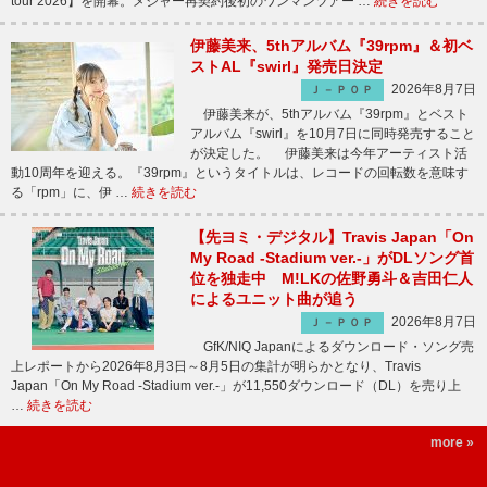
tour 2026】を開幕。メジャー再契約後初のワンマンツアー …
続きを読む
伊藤美来、5thアルバム『39rpm』＆初ベ
ストAL『swirl』発売日決定
2026年8月7日
Ｊ－ＰＯＰ
伊藤美来が、5thアルバム『39rpm』とベスト
アルバム『swirl』を10月7日に同時発売すること
が決定した。 伊藤美来は今年アーティスト活
動10周年を迎える。『39rpm』というタイトルは、レコードの回転数を意味す
る「rpm」に、伊 …
続きを読む
【先ヨミ・デジタル】Travis Japan「On
My Road -Stadium ver.-」がDLソング首
位を独走中 M!LKの佐野勇斗＆吉田仁人
によるユニット曲が追う
2026年8月7日
Ｊ－ＰＯＰ
GfK/NIQ Japanによるダウンロード・ソング売
上レポートから2026年8月3日～8月5日の集計が明らかとなり、Travis
Japan「On My Road -Stadium ver.-」が11,550ダウンロード（DL）を売り上
…
続きを読む
more »