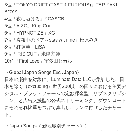
3位「TOKYO DRIFT (FAST & FURIOUS)」TERIYAKI
BOYZ
4位「夜に駆ける」YOASOBI
5位「AIZO」King Gnu
6位「HYPNOTIZE」XG
7位「真夜中のドア～stay with me」松原みき
8位「紅蓮華」LiSA
9位「IRIS OUT」米津玄師
10位「First Love」宇多田ヒカル
〈Global Japan Songs Excl. Japan〉
日本の楽曲を対象に、Luminate Data LLCが集計した、日
本を除く（excluding）世界200以上の国々における主要デ
ジタル・プラットフォームの定額課金型（サブスクリプシ
ョン）と広告支援型の公式ストリーミング、ダウンロード
にそれぞれ比重をつけて算出し、ランク付けしたチャー
ト。
〈Japan Songs（国/地域別チャート）〉