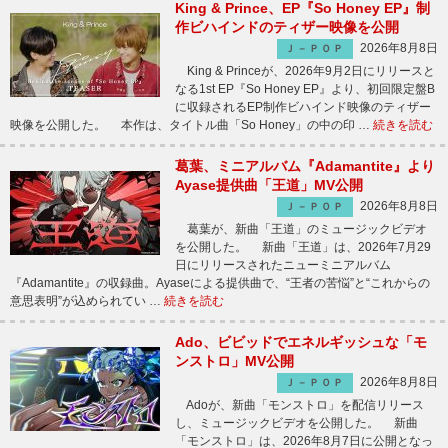
King & Prince、EP『So Honey EP』制
作ビハインドのティザー映像を公開
2026年8月8日
Ｊ－ＰＯＰ
King & Princeが、2026年9月2日にリリースと
なる1st EP『So Honey EP』より、初回限定盤B
に収録されるEP制作ビハインド映像のティザー
映像を公開した。 本作は、タイトル曲「So Honey」の中の印 …
続きを読む
葛葉、ミニアルバム『Adamantite』より
Ayase提供曲「王道」MV公開
2026年8月8日
Ｊ－ＰＯＰ
葛葉が、新曲「王道」のミュージックビデオ
を公開した。 新曲「王道」は、2026年7月29
日にリリースされたニューミニアルバム
『Adamantite』の収録曲。Ayaseによる提供曲で、“王者の苦悩”と“これからの
意思表明”が込められてい …
続きを読む
Ado、ビビッドでエネルギッシュな「モ
ンストロ」MV公開
2026年8月8日
Ｊ－ＰＯＰ
Adoが、新曲「モンストロ」を配信リリース
し、ミュージックビデオを公開した。 新曲
「モンストロ」は、2026年8月7日に公開となっ