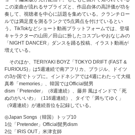
この楽曲が流れるサプライズと、作品自体の高評価が功を
奏して、視聴者を中心に話題を集めている。クランチロー
ルでは満足度を測るランクで5点満点を付けているとい
う。TikTokなどショート動画プラットフォームでは、登場
キャラクターの山田／田山に扮したコスプレやおなじみの
「NIGHT DANCER」ダンスを踊る投稿、イラスト動画が
増えている。
そのほか、TERIYAKI BOYZ「TOKYO DRIFT (FAST &
FURIOUS)」は5週連続で南アフリカ、ブラジル、ドイツ
の3か国でトップに。インドネシアでは4週にわたって大槻
真希「memories」、韓国ではOfficial髭男
dism「Pretender」（8週連続）、藤井 風はインドで「死
ぬのがいいわ」（116週連続）、タイで「満ちてゆく」
（9週連続）が連続首位を記録している。
◎Japan Songs（韓国）トップ10
1位「Pretender」Official髭男dism
2位「IRIS OUT」米津玄師