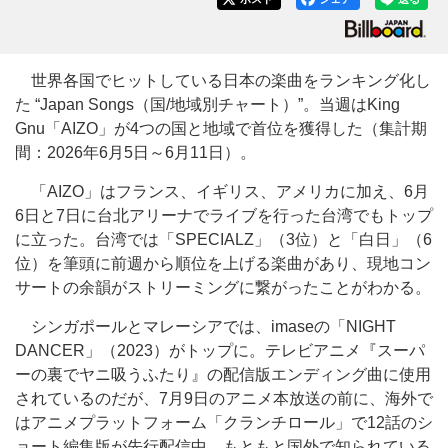
世界各国でヒットしている日本の楽曲をランキング化し
た “Japan Songs（国/地域別チャート）”。当週はKing
Gnu「AIZO」が4つの国と地域で首位を獲得した（集計期
間：2026年6月5日～6月11日）。
「AIZO」はフランス、イギリス、アメリカに加え、6月
6日と7日に台北アリーナでライブを行った台湾でもトップ
に立った。台湾では「SPECIALZ」（3位）と「白日」（6
位）を筆頭に前週から順位を上げる楽曲があり、現地コン
サートの余韻がストリーミングに繋がったことがわかる。
シンガポールとマレーシアでは、imaseの「NIGHT
DANCER」（2023）がトップに。テレビアニメ『スーパ
ーの裏でヤニ吸うふたり』の配信版エンディング曲に使用
されているのだが、7月9日のアニメ本放送の前に、海外で
はアニメプラットフォーム「クランチロール」で12話のシ
ョート編集版が先行配信中。もともと国外で知られている