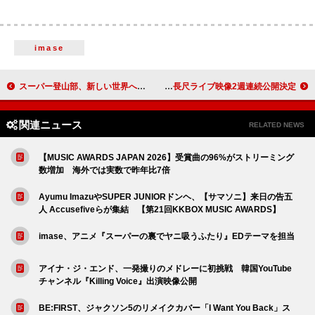
imase
スーパー登山部、新しい世界へ一歩を踏み出す瞬間を表現した「Breathe」MVプレミア公開へ
奇妙礼太郎、長尺ライブ映像2週連続公開決定
関連ニュース
RELATED NEWS
【MUSIC AWARDS JAPAN 2026】受賞曲の96%がストリーミング
数増加 海外では実数で昨年比7倍
Ayumu ImazuやSUPER JUNIORドンヘ、【サマソニ】来日の告五
人 Accusefiveらが集結 【第21回KKBOX MUSIC AWARDS】
imase、アニメ『スーパーの裏でヤニ吸うふたり』EDテーマを担当
アイナ・ジ・エンド、一発撮りのメドレーに初挑戦 韓国YouTube
チャンネル『Killing Voice』出演映像公開
BE:FIRST、ジャクソン5のリメイクカバー「I Want You Back」ス