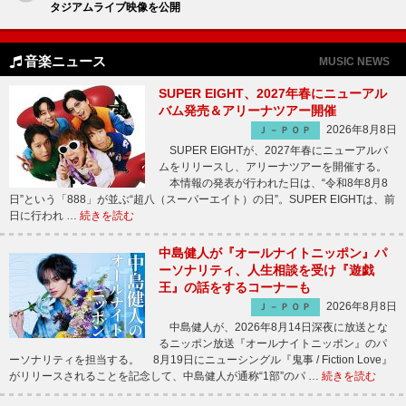
タジアムライブ映像を公開
音楽ニュース
MUSIC NEWS
SUPER EIGHT、2027年春にニューアル
バム発売＆アリーナツアー開催
2026年8月8日
Ｊ－ＰＯＰ
SUPER EIGHTが、2027年春にニューアルバ
ムをリリースし、アリーナツアーを開催する。
本情報の発表が行われた日は、“令和8年8月8
日”という「888」が並ぶ“超八（スーパーエイト）の日”。SUPER EIGHTは、前
日に行われ …
続きを読む
中島健人が『オールナイトニッポン』パ
ーソナリティ、人生相談を受け『遊戯
王』の話をするコーナーも
2026年8月8日
Ｊ－ＰＯＰ
中島健人が、2026年8月14日深夜に放送とな
るニッポン放送『オールナイトニッポン』のパ
ーソナリティを担当する。 8月19日にニューシングル『鬼事 / Fiction Love』
がリリースされることを記念して、中島健人が通称“1部”のパ …
続きを読む