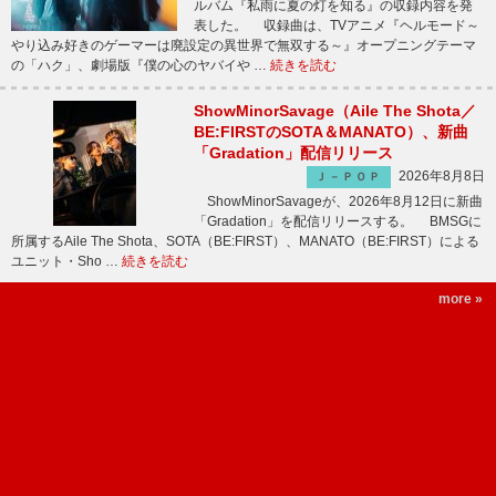
ルバム『私雨に夏の灯を知る』の収録内容を発
表した。 収録曲は、TVアニメ『ヘルモード～
やり込み好きのゲーマーは廃設定の異世界で無双する～』オープニングテーマ
の「ハク」、劇場版『僕の心のヤバイや …
続きを読む
ShowMinorSavage（Aile The Shota／
BE:FIRSTのSOTA＆MANATO）、新曲
「Gradation」配信リリース
2026年8月8日
Ｊ－ＰＯＰ
ShowMinorSavageが、2026年8月12日に新曲
「Gradation」を配信リリースする。 BMSGに
所属するAile The Shota、SOTA（BE:FIRST）、MANATO（BE:FIRST）による
ユニット・Sho …
続きを読む
more »