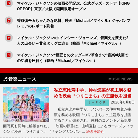
マイケル・ジャクソンの映画公開記念、公式グッズ・ストア【KING
OF POP】東京／大阪で期間限定オープン
香取慎吾＆ちゃんみな絶賛、映画『Michael／マイケル』ジャパンプ
レミアのレポート到着
マイケル・ジャクソン×クインシー・ジョーンズ、音楽史を変えた2
人の出会い～黄金タッグに迫る（映画『Michael／マイケル』）
マイケル・ジャクソン“巨匠とのタッグ～MV革命まで”音楽×映画で
の功績を紐解く（映画『Michael／マイケル』）
音楽ニュース
MUSIC NEWS
私立恵比寿中学、仲村悠菜が初主演を務
める映画『つりこまち』の主題歌を担当
2026年8月8日
Ｊ－ＰＯＰ
私立恵比寿中学が、メンバーの仲村悠菜が主
演を務める映画『つりこまち』の主題歌を担当
することが発表され、仲村のコメントと新規場
面写真も同時に解禁された。 映画の原作は、山崎夏軌によるガールズフィッ
シング漫画『つりこまち』（「ヤングガンガン …
続きを読む