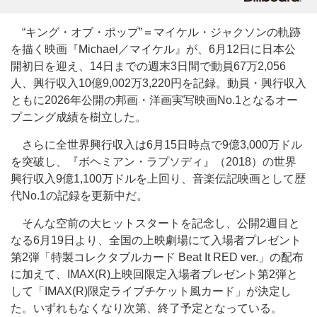
“キング・オブ・ポップ”＝マイケル・ジャクソンの軌跡
を描く映画『Michael／マイケル』が、6月12日に日本公
開初日を迎え、14日までの週末3日間で動員67万2,056
人、興行収入10億9,002万3,220円を記録。動員・興行収入
ともに2026年公開の邦画・洋画実写映画No.1となるオー
プニング成績を樹立した。
さらに全世界興行収入は6月15日時点で9億3,000万ドル
を突破し、『ボヘミアン・ラプソディ』（2018）の世界
興行収入9億1,100万ドルを上回り、音楽伝記映画として歴
代No.1の記録を更新中だ。
そんな空前の大ヒットスタートを記念し、公開2週目と
なる6月19日より、全国の上映劇場にて入場者プレゼント
第2弾「特製コレクタブルカード Beat It RED ver.」の配布
に加えて、IMAX(R)上映回限定入場者プレゼント第2弾と
して「IMAX(R)限定ライブチケット風カード」が決定し
た。いずれもなくなり次第、終了予定となっている。