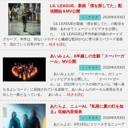
LIL LEAGUE、新曲「僕を探してた」配
信開始＆MV公開
2026年8月8日
Ｊ－ＰＯＰ
LIL LEAGUEが新曲「僕を探してた」の配信を
開始、あわせてミュージックビデオを公開し
た。 LIL LEAGUEは平均年齢19歳のボーイズ
グループ。本作は、切ないメロディと繊細な歌詞が心に寄り添うバラード楽曲
で、流れていく日常の中で …
続きを読む
あいみょん、6年越しの念願「スーパーガ
ール」MV公開
2026年8月8日
Ｊ－ＰＯＰ
あいみょんが、「スーパーガール」のミュー
ジックビデオを公開した。 「スーパーガー
ル」は、2022年リリースの4thアルバム『瞳へ落
ちるよレコード』に収録されている楽曲で、あいみょんのボーカル表現を引き
出した一曲となっている。 あいみょ …
続きを読む
あたらよ、ニューAL『私雨に夏の灯を知
る』収録内容発表
2026年8月8日
Ｊ－ＰＯＰ
あたらよが、8月19日にリリースするニューア