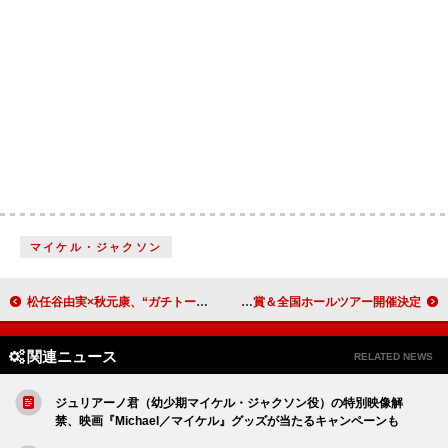
マイケル・ジャクソン
松任谷由実×秋元康、“ガチトーク番組”で対談＆秋元が作詞家としてユーミンプレイリスト選曲も
羊文学、【MUSIC AWARDS JAPAN 2026】で2部門受賞＆全国ホールツアー開催決定
関連ニュース
RELATED NEWS
ジュリアーノ君（幼少期マイケル・ジャクソン役）の特別映像解
禁、映画『Michael／マイケル』グッズが当たるキャンペーンも