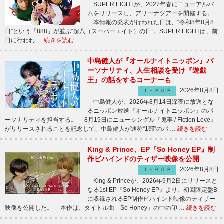
SUPER EIGHTが、2027年春にニューアルバ
ムをリリースし、アリーナツアーを開催する。
本情報の発表が行われた日は、“令和8年8月8
日”という「888」が並ぶ“超八（スーパーエイト）の日”。SUPER EIGHTは、前
日に行われ …
続きを読む
中島健人が『オールナイトニッポン』パ
ーソナリティ、人生相談を受け『遊戯
王』の話をするコーナーも
2026年8月8日
Ｊ－ＰＯＰ
中島健人が、2026年8月14日深夜に放送とな
るニッポン放送『オールナイトニッポン』のパ
ーソナリティを担当する。 8月19日にニューシングル『鬼事 / Fiction Love』
がリリースされることを記念して、中島健人が通称“1部”のパ …
続きを読む
King & Prince、EP『So Honey EP』制
作ビハインドのティザー映像を公開
2026年8月8日
Ｊ－ＰＯＰ
King & Princeが、2026年9月2日にリリースと
なる1st EP『So Honey EP』より、初回限定盤B
に収録されるEP制作ビハインド映像のティザー
映像を公開した。 本作は、タイトル曲「So Honey」の中の印 …
続きを読む