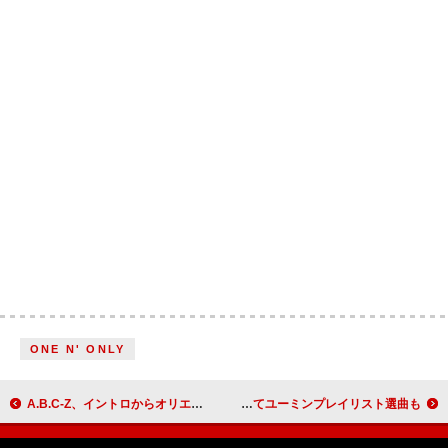
ONE N' ONLY
A.B.C-Z、イントロからオリエンタルな空気が漂う「マジマジック」先行配信へ 3rd EP『THE WAY』リード曲
松任谷由実×秋元康、“ガチトーク番組”で対談＆秋元が作詞家としてユーミンプレイリスト選曲も