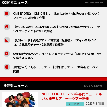
関連ニュース
RELATED NEWS
ONE N' ONLY、目まぐるしい「Samba de Night Fever」ダンスパ
フォーマンス映像を公開
【MUSIC AWARDS JAPAN 2026】Grand Ceremonyのパフォーマ
ンスアーティストにM!LK決定
【ビルボード】高松アロハ／柏木悠（超特急）『アイハヨルノイ
ロ』文化書籍チャート2週連続首位獲得
SUPER★DRAGON、“レトロフューチャー”な「Call Me Asap」MV
で過去＆未来へ
原因は自分にある。、デビュー記念日にデビュー7周年記念イベント
開催
音楽ニュース
MUSIC NEWS
SUPER EIGHT、2027年春にニューアル
バム発売＆アリーナツアー開催
2026年8月8日
Ｊ－ＰＯＰ