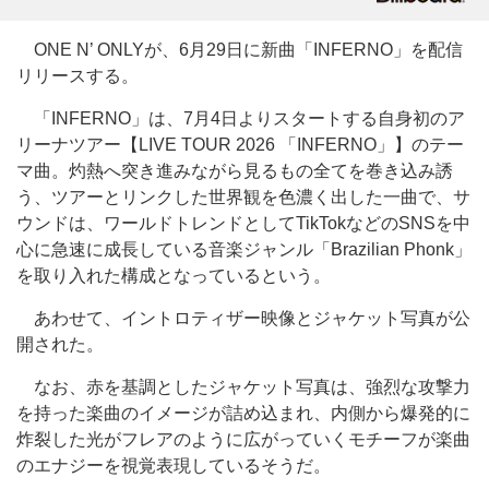
ONE N’ ONLYが、6月29日に新曲「INFERNO」を配信
リリースする。
「INFERNO」は、7月4日よりスタートする自身初のア
リーナツアー【LIVE TOUR 2026 「INFERNO」】のテー
マ曲。灼熱へ突き進みながら見るもの全てを巻き込み誘
う、ツアーとリンクした世界観を色濃く出した一曲で、サ
ウンドは、ワールドトレンドとしてTikTokなどのSNSを中
心に急速に成長している音楽ジャンル「Brazilian Phonk」
を取り入れた構成となっているという。
あわせて、イントロティザー映像とジャケット写真が公
開された。
なお、赤を基調としたジャケット写真は、強烈な攻撃力
を持った楽曲のイメージが詰め込まれ、内側から爆発的に
炸裂した光がフレアのように広がっていくモチーフが楽曲
のエナジーを視覚表現しているそうだ。