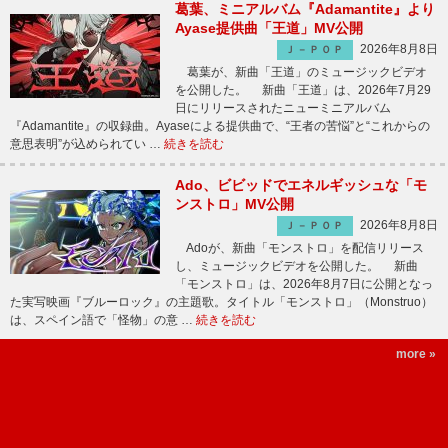
葛葉、ミニアルバム『Adamantite』より
Ayase提供曲「王道」MV公開
2026年8月8日
Ｊ－ＰＯＰ
葛葉が、新曲「王道」のミュージックビデオ
を公開した。 新曲「王道」は、2026年7月29
日にリリースされたニューミニアルバム
『Adamantite』の収録曲。Ayaseによる提供曲で、“王者の苦悩”と“これからの
意思表明”が込められてい …
続きを読む
Ado、ビビッドでエネルギッシュな「モ
ンストロ」MV公開
2026年8月8日
Ｊ－ＰＯＰ
Adoが、新曲「モンストロ」を配信リリース
し、ミュージックビデオを公開した。 新曲
「モンストロ」は、2026年8月7日に公開となっ
た実写映画『ブルーロック』の主題歌。タイトル「モンストロ」（Monstruo）
は、スペイン語で「怪物」の意 …
続きを読む
more »