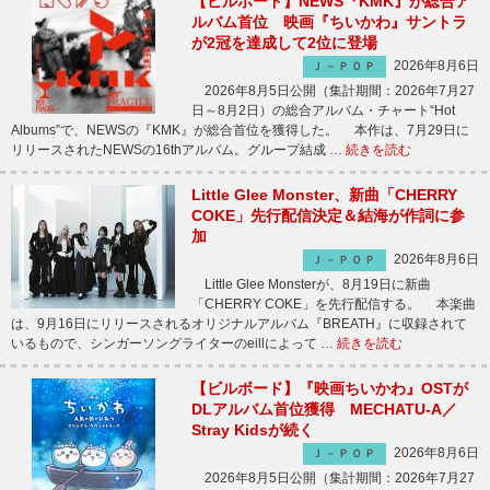
【ビルボード】NEWS『KMK』が総合ア
ルバム首位 映画『ちいかわ』サントラ
が2冠を達成して2位に登場
2026年8月6日
Ｊ－ＰＯＰ
2026年8月5日公開（集計期間：2026年7月27
日～8月2日）の総合アルバム・チャート“Hot
Albums”で、NEWSの『KMK』が総合首位を獲得した。 本作は、7月29日に
リリースされたNEWSの16thアルバム。グループ結成 …
続きを読む
Little Glee Monster、新曲「CHERRY
COKE」先行配信決定＆結海が作詞に参
加
2026年8月6日
Ｊ－ＰＯＰ
Little Glee Monsterが、8月19日に新曲
「CHERRY COKE」を先行配信する。 本楽曲
は、9月16日にリリースされるオリジナルアルバム『BREATH』に収録されて
いるもので、シンガーソングライターのeillによって …
続きを読む
【ビルボード】『映画ちいかわ』OSTが
DLアルバム首位獲得 MECHATU-A／
Stray Kidsが続く
2026年8月6日
Ｊ－ＰＯＰ
2026年8月5日公開（集計期間：2026年7月27