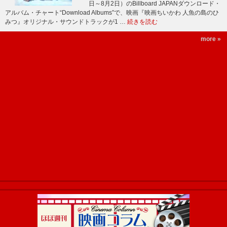
日～8月2日）のBillboard JAPANダウンロード・
アルバム・チャート“Download Albums”で、映画『映画ちいかわ 人魚の島のひ
みつ』オリジナル・サウンドトラックが1 …
続きを読む
more »