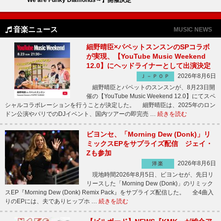
音楽ニュース
MUSIC NEWS
細野晴臣×パペットスンスンのSPコラボ
が実現、【YouTube Music Weekend
12.0】にヘッドライナーとして出演決定
2026年8月6日
Ｊ－ＰＯＰ
細野晴臣とパペットのスンスンが、8月23日開
催の【YouTube Music Weekend 12.0】にてスペ
シャルコラボレーションを行うことが決定した。 細野晴臣は、2025年のロン
ドン公演やパリでのDJイベント、国内ツアーの即完売 …
続きを読む
ビヨンセ、「Morning Dew (Donk)」リ
ミックスEPをサプライズ配信 ジェイ・
Zも参加
2026年8月6日
洋楽
現地時間2026年8月5日、ビヨンセが、先日リ
リースした「Morning Dew (Donk)」のリミック
スEP『Morning Dew (Donk) Remix Pack』をサプライズ配信した。 全4曲入
りのEPには、夫でありヒップホ …
続きを読む