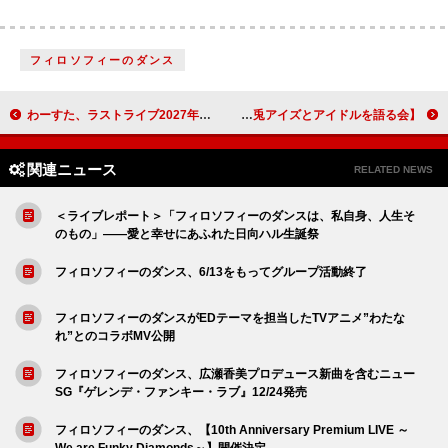
フィロソフィーのダンス
わーすた、ラストライブ2027年2月14日開催決定
【兎アイズとアイドルを語る会】7/20開催決定！ ファンと飲食しながらのクロストークも交えた貴重な交流イベント
関連ニュース
RELATED NEWS
＜ライブレポート＞「フィロソフィーのダンスは、私自身、人生そ
のもの」――愛と幸せにあふれた日向ハル生誕祭
フィロソフィーのダンス、6/13をもってグループ活動終了
フィロソフィーのダンスがEDテーマを担当したTVアニメ”わたな
れ”とのコラボMV公開
フィロソフィーのダンス、広瀬香美プロデュース新曲を含むニュー
SG『ゲレンデ・ファンキー・ラブ』12/24発売
フィロソフィーのダンス、【10th Anniversary Premium LIVE ～
We are Funky Diamonds～】開催決定