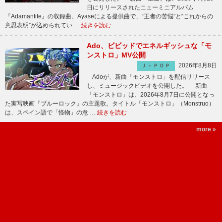
日にリリースされたニューミニアルバム
『Adamantite』の収録曲。Ayaseによる提供曲で、“王者の苦悩”と“これからの
意思表明”が込められてい …
続きを読む
Ado、ビビッドでエネルギッシュな「モ
ンストロ」MV公開
2026年8月8日
Ｊ－ＰＯＰ
Adoが、新曲「モンストロ」を配信リリース
し、ミュージックビデオを公開した。 新曲
「モンストロ」は、2026年8月7日に公開となっ
た実写映画『ブルーロック』の主題歌。タイトル「モンストロ」（Monstruo）
は、スペイン語で「怪物」の意 …
続きを読む
more »