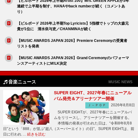
【ビルボード 2026年上半期Artist 100】Mrs. GREEN APPLEが3年
連続で上半期を制す、HANAやback numberが続く（コメントあ
り）
【ビルボード 2026年上半期Top Lyricists】5指標でトップの大森元
貴が1位に 清水依与吏／CHANMINAが続く
【MUSIC AWARDS JAPAN 2026】Premiere Ceremonyの受賞者
リストを発表
【MUSIC AWARDS JAPAN 2026】Grand Ceremonyのパフォーマ
ンスアーティストにM!LK決定
音楽ニュース
MUSIC NEWS
SUPER EIGHT、2027年春にニューアル
バム発売＆アリーナツアー開催
2026年8月8日
Ｊ－ＰＯＰ
SUPER EIGHTが、2027年春にニューアルバ
ムをリリースし、アリーナツアーを開催する。
本情報の発表が行われた日は、“令和8年8月8
日”という「888」が並ぶ“超八（スーパーエイト）の日”。SUPER EIGHTは、前
日に行われ …
続きを読む