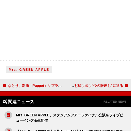
Mrs. GREEN APPLE
なとり、新曲「Puppet」サプライズ配信＆MV公開
MAYA（NiziU）が『cyan』両面Wカバー、飾らない魅力を写し出し“今の眼差し”に迫る
関連ニュース
RELATED NEWS
Mrs. GREEN APPLE、スタジアムツアーファイナル公演をライブビ
ューイング＆生配信