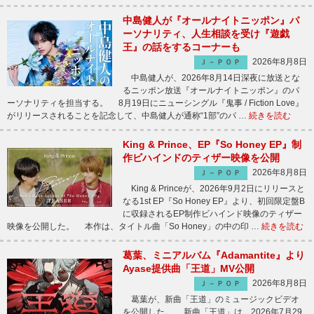
中島健人が『オールナイトニッポン』パ
ーソナリティ、人生相談を受け『遊戯
王』の話をするコーナーも
2026年8月8日
Ｊ－ＰＯＰ
中島健人が、2026年8月14日深夜に放送とな
るニッポン放送『オールナイトニッポン』のパ
ーソナリティを担当する。 8月19日にニューシングル『鬼事 / Fiction Love』
がリリースされることを記念して、中島健人が通称“1部”のパ …
続きを読む
King & Prince、EP『So Honey EP』制
作ビハインドのティザー映像を公開
2026年8月8日
Ｊ－ＰＯＰ
King & Princeが、2026年9月2日にリリースと
なる1st EP『So Honey EP』より、初回限定盤B
に収録されるEP制作ビハインド映像のティザー
映像を公開した。 本作は、タイトル曲「So Honey」の中の印 …
続きを読む
葛葉、ミニアルバム『Adamantite』より
Ayase提供曲「王道」MV公開
2026年8月8日
Ｊ－ＰＯＰ
葛葉が、新曲「王道」のミュージックビデオ
を公開した。 新曲「王道」は、2026年7月29