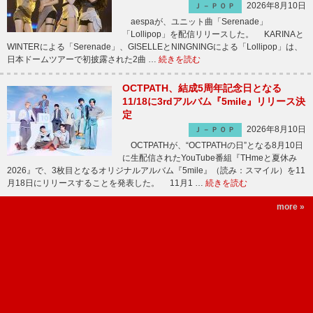
2026年8月10日
Ｊ－ＰＯＰ
aespaが、ユニット曲「Serenade」
「Lollipop」を配信リリースした。 KARINAと
WINTERによる「Serenade」、GISELLEとNINGNINGによる「Lollipop」は、
日本ドームツアーで初披露された2曲 …
続きを読む
OCTPATH、結成5周年記念日となる
11/18に3rdアルバム『5mile』リリース決
定
2026年8月10日
Ｊ－ＰＯＰ
OCTPATHが、“OCTPATHの日”となる8月10日
に生配信されたYouTube番組『THmeと夏休み
2026』で、3枚目となるオリジナルアルバム『5mile』（読み：スマイル）を11
月18日にリリースすることを発表した。 11月1 …
続きを読む
more »