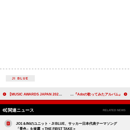
JI BLUE
【MUSIC AWARDS JAPAN 2026】Grand Ceremonyの受賞者リストを発表＜順次更新中＞
『Adoの歌ってみたアルバム』第2弾リリース決定、“Adoに歌ってほしい曲”を募集
関連ニュース
RELATED NEWS
JO1＆INIのユニット・JI BLUE、サッカー日本代表テーマソング
「景色」を披露 ＜THE FIRST TAKE＞