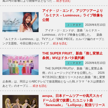
風15号の影響により開催中止となった …
続きを読む
アイナ・ジ・エンド、アジアツアーより
「ルミナス – Luminous」ライブ映像を
公開
2026年8月10日
Ｊ－ＰＯＰ
アイナ・ジ・エンドが、楽曲「ルミナス –
Luminous」のライブ映像を公開した。 楽曲
「ルミナス – Luminous」は、TVアニメ『ONE PIECE』エルバフ編のオープニ
ング主題歌。今回公開されたライブ …
続きを読む
THE SUPER FRUIT、新曲「推し変禁止
条例」MVはドタバタ裁判劇
2026年8月10日
Ｊ－ＰＯＰ
THE SUPER FRUITが、新曲「推し変禁止条
例」のミュージックビデオを公開した。 2026
年7月26日に配信リリースされた新曲「推し変禁
止条例」は、同日よりABCテレビで放送開始となったBLドラマ『キスは捜査の
あとで』のオープニ …
続きを読む
aespa、日本ドームツアーや高尺スカイ
ドーム公演で披露したユニット曲
「Serenade」「Lollipop」配信リリース