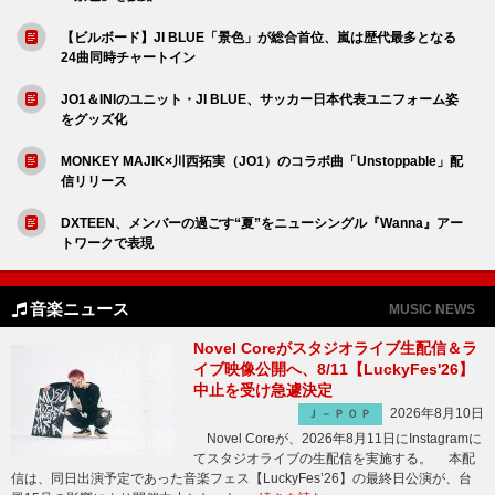
【ビルボード】JI BLUE「景色」が総合首位、嵐は歴代最多となる
24曲同時チャートイン
JO1＆INIのユニット・JI BLUE、サッカー日本代表ユニフォーム姿
をグッズ化
MONKEY MAJIK×川西拓実（JO1）のコラボ曲「Unstoppable」配
信リリース
DXTEEN、メンバーの過ごす“夏”をニューシングル『Wanna』アー
トワークで表現
音楽ニュース
MUSIC NEWS
Novel Coreがスタジオライブ生配信＆ラ
イブ映像公開へ、8/11【LuckyFes'26】
中止を受け急遽決定
2026年8月10日
Ｊ－ＰＯＰ
Novel Coreが、2026年8月11日にInstagramに
てスタジオライブの生配信を実施する。 本配
信は、同日出演予定であった音楽フェス【LuckyFes’26】の最終日公演が、台