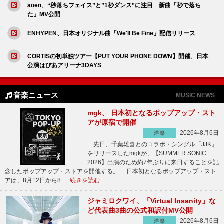
aoen、“秒落ちフェイス”と”1秒ダンス”に注目 新曲「秒で落ち
た」MV公開
ENHYPEN、日本オリジナル曲「We'll Be Fine」配信リリース
CORTISの初単独ツアー【PUT YOUR PHONE DOWN】開催、日本
公演はぴあアリーナ3DAYS
音楽ニュース
MUSIC NEWS
mgk、 日本初となるポップアップ・スト
アが原宿で開催
2026年8月6日
洋楽
先日、千葉雄喜とのコラボ・シングル「JJK」
をリリースしたmgkが、【SUMMER SONIC
2026】出演のため約7年ぶりに来日することを記
念したポップアップ・ストアを開催する。 日本初となるポップアップ・スト
アは、8月12日から8 …
続きを読む
ジャミロクワイ、「Virtual Insanity」な
ど代表曲3曲の公式和訳付MV公開
2026年8月6日
洋楽