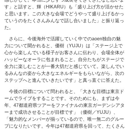
す」と話すと、輝（HIKARU）も「盛り上げ方が活かせた
と思います。この大きな会場でどうやって盛り上げるかっ
ていうのをたくさんみんなで話し合いました」と振り返っ
た。
さらに、今後海外で活躍していく中でのaoen独自の魅
力について聞かれると、優樹（YUJU）は「ステージ上で
心から楽しんでいる様子がお客さんに伝わり、会場全体が
ハッピーなオーラに包まれること。自分たちがステージで
全力に楽しむことが一番大切だと感じていて。楽しんでい
るみんなの姿から大きなエネルギーをもらいながら、次の
ステップへと進んでいきたいです」と真っ直ぐに答えた。
今後の目標について問われると、「大きな目標は東京ド
ームでライブをすることです。そのためにも、まずは今
年、47都道府県ツアーをファイナルの東京ガーデンシアタ
ーまで成功させることが目標です」（優樹／YUJU）、
「魅力的なメンバーが揃っているので、唯一無二のグルー
プになりたいです。今年は47都道府県を回って、たくさん