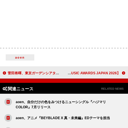
aoen
菅田将暉、東京ガーデンシアター公演映像作品トレーラー公開
【MUSIC AWARDS JAPAN 2026】Premiere Ceremonyの受賞者リストを発表＜順次更新中＞
関連ニュース
RELATED NEWS
aoen、自分だけの色をみつけるニューシングル『ハジマリ
COLOR』7月リリース
aoen、アニメ『BEYBLADE X 真・未来編』EDテーマを担当