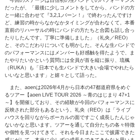
今回のステージは自信初の生バンドでのパフォーマンス
だったが、「最後に少しコメントをしてから、バンドの方
と一緒に合わせて『3,2,1,バーン！』で終わったんですけ
ど、練習の時からなかなかタイミングが合わなくて。本番
直前のリハーサルの時にバンドの方たちと合図も話し合っ
たりしたんです。丁寧に準備しました」（礼央／REO）
と、そのこだわりについても明かした。そんな生バンドで
のパフォーマンスにはメンバーも好感触を得たようで、ま
たやりたいかという質問には全員が首を縦に振り、琉楓
（RUKA）も「日本でも生バンドで大きい会場でやれたら
いいなと思います」と嬉々として語った。
また、aoenは2026年4月から日本の47都道府県をめぐ
るツアー【aoen LIVE TOUR 2026 ～青のはじまり 47+1
～】を開催しており、その経験が今回のパフォーマンスに
反映された部分もあるという。礼央（REO）は「ライブ
ハウスを回りながらボーカルの面ですごく成長したんじゃ
ないかなと思います。ツアーを通して自分たちの各々特徴
や個性を見つけてきて、それを今日またここで披露できた
感じがして。本当に少しずつ成長をできてきたなと思いま