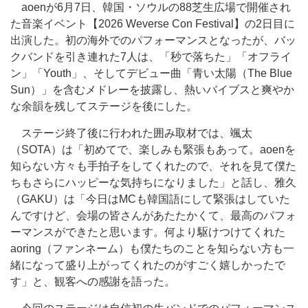
aoenが6月7日、韓国・ソウルの88芝生広場で開催され
た音楽イベント【2026 Weverse Con Festival】の2日目に
出演した。初の海外でのパフォーマンスとなったが、バッ
クバンドを引き連れた7人は、「秒で落ちた」「オフライ
ン」「Youth」、そしてデビュー曲「青い太陽（The Blue
Sun）」を含むメドレーを披露し、熱いバイブスと爽やか
な余韻を残してステージを後にした。
ステージ終了後に行われた囲み取材では、颯太
（SOTA）は「初めてで、楽しみも緊張もあって。aoenを
知らない方々も手拍子をしてくれたので、それを見て僕た
ちもさらにハッピーな気持ちになりました」と話し、雅久
（GAKU）は「今日はMCも韓国語にして緊張はしていた
んですけど、会場の皆さんがあたたかくて、最高のパフォ
ーマンスができたと思います。何より駆けつけてくれた
aoring（ファンネーム）も僕たちのことを知らない方も一
緒になって盛り上がってくれたのがすごく嬉しかったで
す」と、観客への感謝を語った。