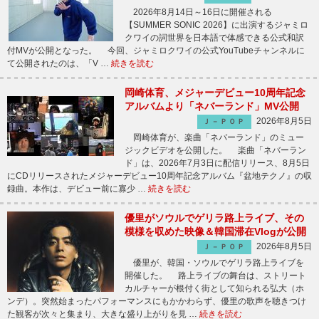
2026年8月14日～16日に開催される
【SUMMER SONIC 2026】に出演するジャミロ
クワイの詞世界を日本語で体感できる公式和訳
付MVが公開となった。 今回、ジャミロクワイの公式YouTubeチャンネルに
て公開されたのは、「V …
続きを読む
岡崎体育、メジャーデビュー10周年記念
アルバムより「ネバーランド」MV公開
2026年8月5日
Ｊ－ＰＯＰ
岡崎体育が、楽曲「ネバーランド」のミュー
ジックビデオを公開した。 楽曲「ネバーラン
ド」は、2026年7月3日に配信リリース、8月5日
にCDリリースされたメジャーデビュー10周年記念アルバム『盆地テクノ』の収
録曲。本作は、デビュー前に寡少 …
続きを読む
優里がソウルでゲリラ路上ライブ、その
模様を収めた映像＆韓国滞在Vlogが公開
2026年8月5日
Ｊ－ＰＯＰ
優里が、韓国・ソウルでゲリラ路上ライブを
開催した。 路上ライブの舞台は、ストリート
カルチャーが根付く街として知られる弘大（ホ
ンデ）。突然始まったパフォーマンスにもかかわらず、優里の歌声を聴きつけ
た観客が次々と集まり、大きな盛り上がりを見 …
続きを読む