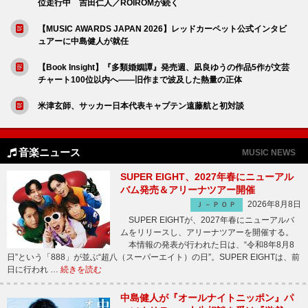
位走行中 吉田仁人／ROIROMが続く
【MUSIC AWARDS JAPAN 2026】レッドカーペット公式インタビ
ュアーに中島健人が就任
【Book Insight】『多類婚姻譚』発売週、凪良ゆうの作品5作が文芸
チャート100位以内へ――旧作まで波及した熱量の正体
米津玄師、サッカー日本代表キャプテン遠藤航と初対談
音楽ニュース
MUSIC NEWS
SUPER EIGHT、2027年春にニューアル
バム発売＆アリーナツアー開催
2026年8月8日
Ｊ－ＰＯＰ
SUPER EIGHTが、2027年春にニューアルバ
ムをリリースし、アリーナツアーを開催する。
本情報の発表が行われた日は、“令和8年8月8
日”という「888」が並ぶ“超八（スーパーエイト）の日”。SUPER EIGHTは、前
日に行われ …
続きを読む
中島健人が『オールナイトニッポン』パ