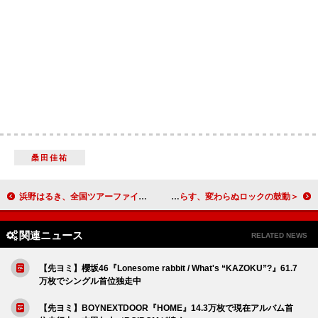
桑田佳祐
浜野はるき、全国ツアーファイナル公演に鷲尾伶菜の出演が決定
＜ライブレポート＞FOMAREが武道館公演を開催――特別な舞台で鳴らす、変わらぬロックの鼓動
関連ニュース
RELATED NEWS
【先ヨミ】櫻坂46『Lonesome rabbit / What's “KAZOKU”?』61.7
万枚でシングル首位独走中
【先ヨミ】BOYNEXTDOOR『HOME』14.3万枚で現在アルバム首