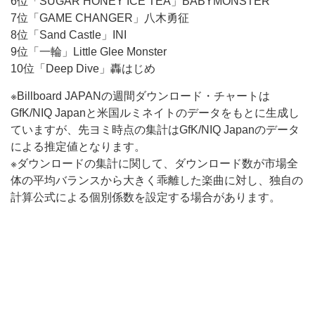
6位「SUGAR HONEY ICE TEA」BABYMONSTER
7位「GAME CHANGER」八木勇征
8位「Sand Castle」INI
9位「一輪」Little Glee Monster
10位「Deep Dive」轟はじめ
※Billboard JAPANの週間ダウンロード・チャートは
GfK/NIQ Japanと米国ルミネイトのデータをもとに生成し
ていますが、先ヨミ時点の集計はGfK/NIQ Japanのデータ
による推定値となります。
※ダウンロードの集計に関して、ダウンロード数が市場全
体の平均バランスから大きく乖離した楽曲に対し、独自の
計算公式による個別係数を設定する場合があります。