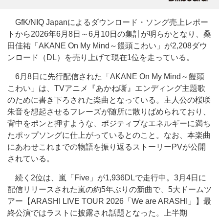
GfK/NIQ Japanによるダウンロード・ソング売上レポー
トから2026年6月8日～6月10日の集計が明らかとなり、桑
田佳祐「AKANE On My Mind～饅頭こわい」が2,208ダウ
ンロード（DL）を売り上げて現在1位を走っている。
6月8日に先行配信された「AKANE On My Mind～饅頭
こわい」は、TVアニメ『あかね噺』エンディング主題歌
のために書き下ろされた楽曲となっている。主人公の桜咲
朱音を想起させるフレーズが随所に散りばめられており、
背中をポンと押すような、ポジティブなエネルギーに満ち
たポップソングに仕上がっているとのこと。なお、本楽曲
にあわせこれまでの物語を振り返るストーリーPVが公開
されている。
続く2位は、嵐「Five」が1,936DLで走行中。3月4日に
配信リリースされた嵐の約5年ぶりの新曲で、5大ドームツ
アー【ARASHI LIVE TOUR 2026「We are ARASHI」】最
終公演ではラストに披露され話題となった。上半期