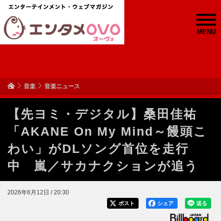
MENU
音楽
音楽ニュース
【先ヨミ・デジタル】桑田佳祐
「AKANE On My Mind～饅頭こ
わい」がDLソング首位を走行
中 嵐／サカナクションが追う
2026年6月12日 / 20:30
ポスト
シェア
送る