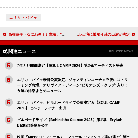
エリカ・バドゥ
高橋恭平（なにわ男子）主演、“映画山口くん”舞台挨拶などの特別映像＆新メイキング写真解禁
浜野はるき、全国ツアーファイナル公演に鷲尾伶菜の出演が決定
関連ニュース
RELATED NEWS
7年ぶり開催決定【SOUL CAMP 2026】第2弾アーティスト発表
エリカ・バドゥ来日公演決定、ジャスティンコーチェラ後にストリ
ーミング急増、オリヴィア・ディーン“ビリオンズ・クラブ”入り：
今週の洋楽まとめニュース
エリカ・バドゥ、ビルボードライブ公演決定＆【SOUL CAMP
2026】にヘッドライナー出演
ビルボードライブ【Behind the Scenes 2025】第1弾、Erykah
Baduの映像を公開
映画『Michael／マイケル』、マイケル・ジャクソン実の甥で主演の