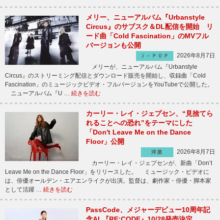
メリー、ニューアルバム『Urbanstyle
Circus』のサブスク＆DL配信を開始 リ
ード曲「Cold Fascination」のMVフル
バージョンも公開
2026年8月7日
Ｊ－ＰＯＰ
メリーが、ニューアルバム『Urbanstyle
Circus』のストリーミング配信とダウンロード販売を開始し、収録曲「Cold
Fascination」のミュージックビデオ・フルバージョンをYouTubeで公開した。
ニューアルバム『U …
続きを読む
カーリー・レイ・ジェプセン、“見捨てら
れることへの恐れ”をテーマにした
「Don't Leave Me on the Dance
Floor」公開
2026年8月7日
洋楽
カーリー・レイ・ジェプセンが、新曲「Don’t
Leave Me on the Dance Floor」をリリースした。 ミュージック・ビデオに
は、俳優オールデン・エアエンライクが出演。監督は、劇作家・俳優・脚本家
として活躍 …
続きを読む
PassCode、メジャーデビュー10周年記
念AL『RE:CODE』10/28発売決定