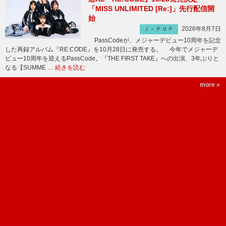
「MISS UNLIMITED [Re:]」先行配信開
始
2026年8月7日
Ｊ－ＰＯＰ
PassCodeが、メジャーデビュー10周年を記念
した再録アルバム『RE:CODE』を10月28日に発売する。 今年でメジャーデ
ビュー10周年を迎えるPassCode。『THE FIRST TAKE』への出演、3年ぶりと
なる【SUMME …
続きを読む
more »