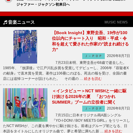
ジャファー・ジャクソン初来日へ
音楽ニュース
MUSIC NEWS
【Book Insight】東野圭吾、19作が100
位以内にチャート入り 昭和・平成・令
和を超えて愛された作家の"読まれ続ける
力"
2026年8月7日
Ｊ－ＰＯＰ
7月23日未明、東野圭吾が68歳で逝去した。
1985年、『放課後』で江戸川乱歩賞を受賞してデビューし、2006年『容疑者X
の献身』で直木賞を受賞。著作は106冊にのぼる。死去の報を受け、全国の書
店には追悼コーナーが設けられた。 その週の …
続きを読む
＜インタビュー＞NCT WISHと一緒に駆
け抜ける2026年の夏 「おつかれ
SUMMER」ブームの立役者に聞く
2026年8月7日
Ｊ－ＰＯＰ
7月15日に日本オリジナル両A面シングル
『YO-I-DON! / BOY MEETS GIRL』をリリースし
たNCT WISHが、この夏を爽やかに駆け抜ける。前者はグループ初となる、日
本語をタイトルにしたオリジナル曲で、夢と希望に満ちた新 …
続きを読む