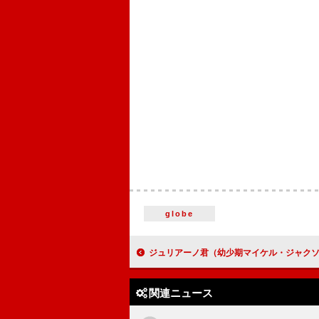
globe
ジュリアーノ君（幼少期マイケル・ジャクソン役）の特別映像解禁、映画『Michael／マイケル』グッズが当
関連ニュース