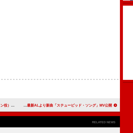
たるキャンペーンも
オリヴィア・ロドリゴ、最新ALより新曲「ステューピッド・ソング」MV公開
RELATED NEWS