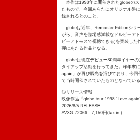
本作は1998年に開催されたglobe
たもので、今回あらたにオリジナル盤には収録
録されるとのこと。
globeは近年、Remaster Edi
がら、音声を臨場感満載なドルビーアトモス
ビーアトモスで視聴できる)を実装した
弾にあたる作品となる。
globeは現在デビュー30周年イヤ
タイアップ活動を行ってきた。昨年末にはN
again」が再び脚光を浴びており、
て当時開催されていたものとなってい
◎リリース情報
映像作品『globe tour 1998 “Love again”
2026/8/5 RELEASE
AVXG-72066 7,150円(tax in.)