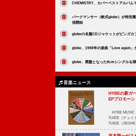
CHEMISTRY、カバーベストアルバム
パークマンサー（軟式globe）が特別賞、
信開始
globeの名盤CDジャケットがピンズ
globe、1998年の楽曲「Love ag
globe、廃盤となった8cmシングルを
音楽ニュース
HYBEの新ガ
EPプロモー
HYBE MUS
TUIDE（テ
TUIDE（SEOH
坂本龍一がス