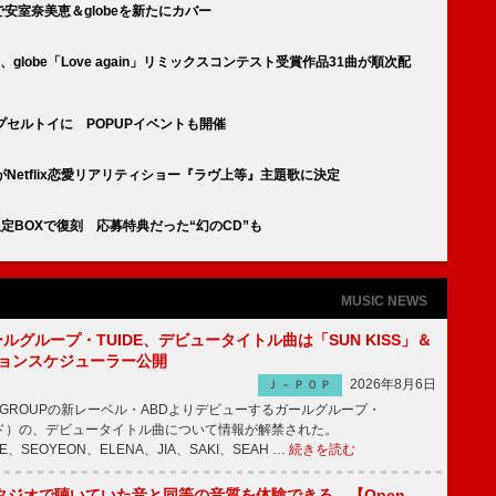
で安室奈美恵＆globeを新たにカバー
globe「Love again」リミックスコンテスト受賞作品31曲が順次配
カプセルトイに POPUPイベントも開催
ain」がNetflix恋愛リアリティショー『ラヴ上等』主題歌に決定
限定BOXで復刻 応募特典だった“幻のCD”も
MUSIC NEWS
ールグループ・TUIDE、デビュータイトル曲は「SUN KISS」＆
ションスケジューラー公開
2026年8月6日
Ｊ－ＰＯＰ
IC GROUPの新レーベル・ABDよりデビューするガールグループ・
ュイド）の、デビュータイトル曲について情報が解禁された。
EE、SEOYEON、ELENA、JIA、SAKI、SEAH …
続きを読む
タジオで聴いていた音と同等の音質を体験できる、【Open