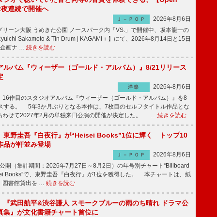
t】2夜連続で開催へ
2026年8月6日
Ｊ－ＰＯＰ
リーン大阪 うめきた公園 ノースパーク内「VS.」で開催中、坂本龍一の
chi Sakamoto & Tin Drum | KAGAMI＋】にて、2026年8月14日と15日
企画ナ …
続きを読む
アルバム『ウィーザー（ゴールド・アルバム）』8/21リリース
定
2026年8月6日
洋楽
16作目のスタジオアルバム『ウィーザー（ゴールド・アルバム）』を8
ースする。 5年3か月ぶりとなる本作は、7枚目のセルフタイトル作品とな
あわせて2027年2月の単独来日公演の開催が決定した。 …
続きを読む
東野圭吾『白夜行』が“Heisei Books”1位に輝く トップ10
作品が軒並み登場
2026年8月6日
Ｊ－ＰＯＰ
公開（集計期間：2026年7月27日～8月2日）の年号別チャート“Billboard
 Heisei Books”で、東野圭吾『白夜行』が1位を獲得した。 本チャートは、紙
・図書館貸出を …
続きを読む
】『武田航平&渋谷謙人 スモークブルーの雨のち晴れ ドラマ公
真集』が文化書籍チャート首位に