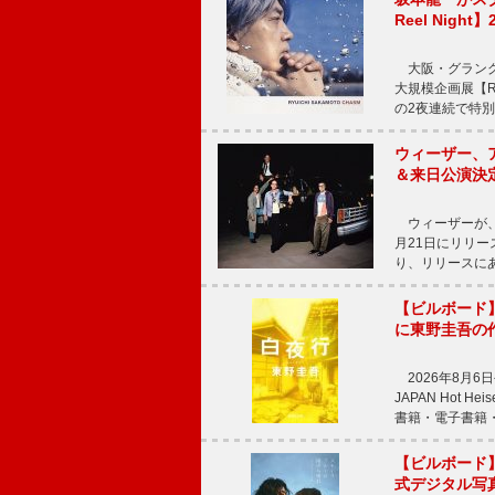
Reel Nigh
大阪・グラング
大規模企画展【Ryui
の2夜連続で特別
ウィーザー、
＆来日公演決
ウィーザーが、
月21日にリリ
り、リリースに
【ビルボード】
に東野圭吾の
2026年8月6日
JAPAN Hot
書籍・電子書籍
【ビルボード
式デジタル写