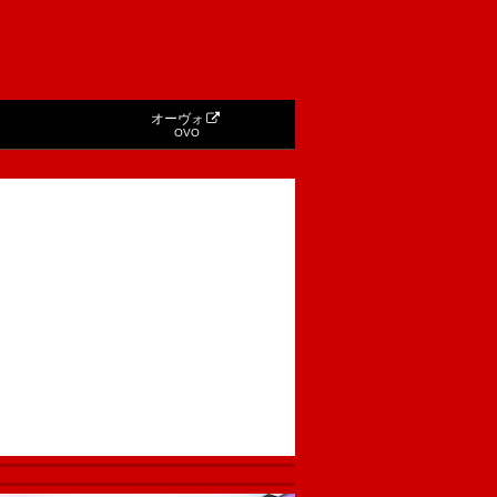
オーヴォ
OVO