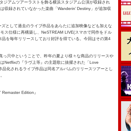
のスタジアムツアーラストを飾る横浜スタジアム公演が収録され
されていなかった楽曲「Wanderin’ Destiny」が追加収
tionシリーズとして過去のライブ作品をあらたに追加映像なども加えな
仕様に再構築し、NeSTREAM LIVE(スマホで同作をドル
作品を毎年リリースしており好評を得ている。今回はその第4
ーの真っ只中ということで、昨年の夏より様々な商品のリリースや
etflixの『ラヴ上等』の主題歌に抜擢された「Love
今回作品化されるライブ作品は同名アルバムのリリースツアーとし
る。
 Remaster Edition』